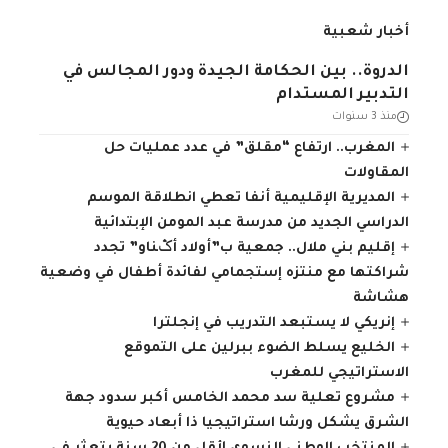
أخبار شعبية
الدروة.. بين الحكامة الجيدة ودور المجالس في
التدبير المستدام
منذ 3 سنوات
المغرب.. ارتفاع “مقلق” في عدد عمليات حل
المقاولات
المديرية الإقليمية أنفا تعطي انطلاقة الموسم
الدراسي الجديد من مدرسة عبد المومن الإبتدائية
إقليم بني ملال.. جمعية ب”أولاد أݣناو” تجدد
شراكتها مع منتزه إستجمامي لفائدة أطفال في وضعية
هشاشة
إنريكي لا يستبعد التدريب في إنجلترا
الخليع يسلط الضوء ببرلين على التموقع
الاستراتيجي للمغرب
مشروع تعلية سد محمد الخامس أكبر سدود جهة
الشرق يشكل ورشا استراتيجيا ذا أبعاد حيوية