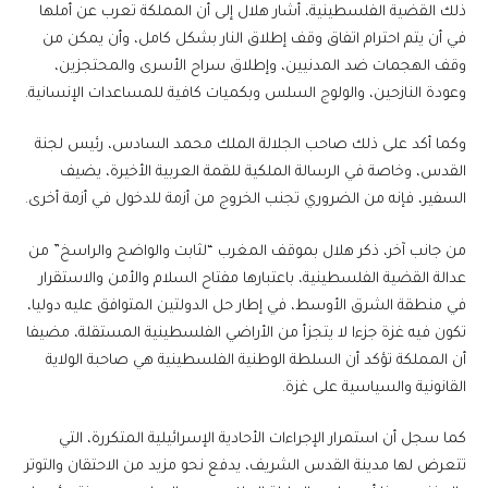
ذلك القضية الفلسطينية، أشار هلال إلى أن المملكة تعرب عن أملها
في أن يتم احترام اتفاق وقف إطلاق النار بشكل كامل، وأن يمكن من
وقف الهجمات ضد المدنيين، وإطلاق سراح الأسرى والمحتجزين،
وعودة النازحين، والولوج السلس وبكميات كافية للمساعدات الإنسانية.
وكما أكد على ذلك صاحب الجلالة الملك محمد السادس، رئيس لجنة
القدس، وخاصة في الرسالة الملكية للقمة العربية الأخيرة، يضيف
السفير، فإنه من الضروري تجنب الخروج من أزمة للدخول في أزمة أخرى.
من جانب آخر، ذكر هلال بموقف المغرب “لثابت والواضح والراسخ” من
عدالة القضية الفلسطينية، باعتبارها مفتاح السلام والأمن والاستقرار
في منطقة الشرق الأوسط، في إطار حل الدولتين المتوافق عليه دوليا،
تكون فيه غزة جزءا لا يتجزأ من الأراضي الفلسطينية المستقلة، مضيفا
أن المملكة تؤكد أن السلطة الوطنية الفلسطينية هي صاحبة الولاية
القانونية والسياسية على غزة.
كما سجل أن استمرار الإجراءات الأحادية الإسرائيلية المتكررة، التي
تتعرض لها مدينة القدس الشريف، يدفع نحو مزيد من الاحتقان والتوتر