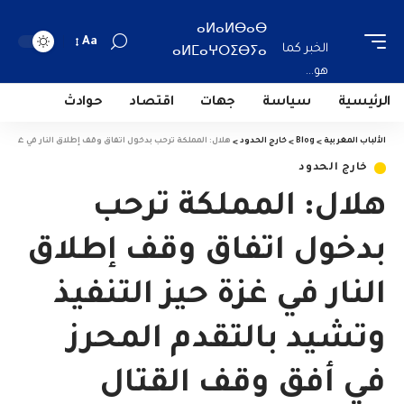
ⴰⵍⴰⵍⴱⴰⴱ
Aa
الخبر كما
ⴰⵍⵎⴰⵖⵔⵉⴱⵢⴰ
هو...
الرئيسية
سياسة
جهات
اقتصاد
حوادث
الألباب المغربية
>
Blog
>
خارج الحدود
>
هلال: المملكة ترحب بدخول اتفاق وقف إطلاق النار في غزة حي
خارج الحدود
هلال: المملكة ترحب
بدخول اتفاق وقف إطلاق
النار في غزة حيز التنفيذ
وتشيد بالتقدم المحرز
في أفق وقف القتال