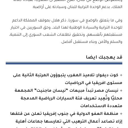
وبخصوص الوضع في لبنان، صرح السفير أن المغرب، بقيادة جلالة
الملك، يدعم الوحدة الترابية للبنان وسيادته على أراضيه.
وفي ما يتعلق بالوضع في سوريا، ذكر هلال بموقف المملكة الداعم
للوحدة الترابية والسيادة الوطنية لهذا البلد، وحق السوريين في اختيار
مستقبلهم بأنفسهم، وتحقيق تطلعات الشعب السوري إلى التنمية،
والسلم والأمن وبناء مستقبل أفضل.
قد يعجبك ايضا
كوت ديفوار: تلاميذ المغرب يتبوؤون المرتبة الثانية على
مستوى افريقيا في الرياضيات
نيسان مصر تبدأ مبيعات “نيسان ماجنيت” المجمعة
محليًا وتُعِيد تعريف فئة السيارات الرياضية المدمجة
متعددة الاستخدامات
منظمة العفو الدولية في جنوب إفريقيا تعلن عن قلقها
إزاء تصاعد أعمال الترهيب التي تمارسها جماعات أهلية