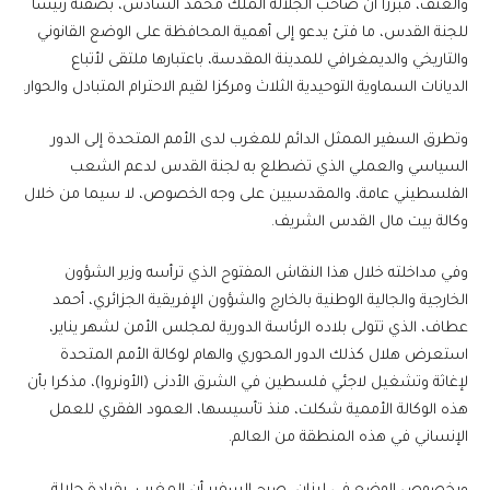
والعنف، مبرزا أن صاحب الجلالة الملك محمد السادس، بصفته رئيسا
للجنة القدس، ما فتئ يدعو إلى أهمية المحافظة على الوضع القانوني
والتاريخي والديمغرافي للمدينة المقدسة، باعتبارها ملتقى لأتباع
الديانات السماوية التوحيدية الثلاث ومركزا لقيم الاحترام المتبادل والحوار.
وتطرق السفير الممثل الدائم للمغرب لدى الأمم المتحدة إلى الدور
السياسي والعملي الذي تضطلع به لجنة القدس لدعم الشعب
الفلسطيني عامة، والمقدسيين على وجه الخصوص، لا سيما من خلال
وكالة بيت مال القدس الشريف.
وفي مداخلته خلال هذا النقاش المفتوح الذي ترأسه وزير الشؤون
الخارجية والجالية الوطنية بالخارج والشؤون الإفريقية الجزائري، أحمد
عطاف، الذي تتولى بلاده الرئاسة الدورية لمجلس الأمن لشهر يناير،
استعرض هلال كذلك الدور المحوري والهام لوكالة الأمم المتحدة
لإغاثة وتشغيل لاجئي فلسطين في الشرق الأدنى (الأونروا)، مذكرا بأن
هذه الوكالة الأممية شكلت، منذ تأسيسها، العمود الفقري للعمل
الإنساني في هذه المنطقة من العالم.