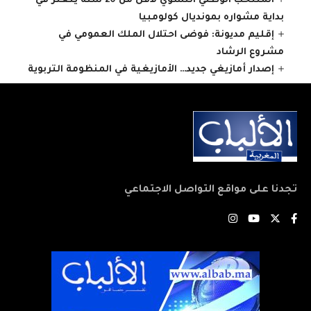
المنتخب الوطني النسوي لأقل من 20 سنة يتعثر في
بداية مشواره بمونديال كولومبيا
إقليم مديونة: فوضى احتلال الملك العمومي في
مشروع الرشاد
إصدار أمازيغي جديد… الأمازيغية في المنظومة التربوية
تجدنا على مواقع التواصل الاجتماعي