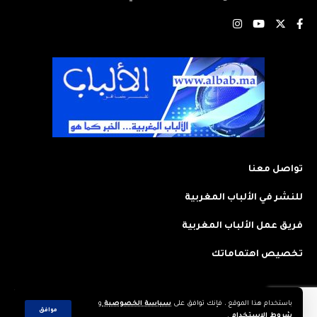
تواصل معنا
للنشر في الألباب المغربية
فريق عمل الألباب المغربية
تخصيص اهتماماتك
باستخدام هذا الموقع ، فإنك توافق على
سياسة الخصوصية
و
2023 © جميع الحقوق محفوظة لجريدة: الألباب المغربية. تم تصميمه وتطويره
موافق
شروط الاستخدام
.