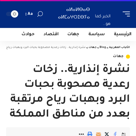
ⴰⵍⴰⵍⴱⴰⴱ
Aa
الخبر كما
ⴰⵍⵎⴰⵖⵔⵉⴱⵢⴰ
هو...
الرئيسية
سياسة
جهات
اقتصاد
حوادث
الألباب المغربية
>
Blog
>
جهات
>
نشرة إنذارية.. زخات رعدية مصحوبة بحبات البرد وبهبات رياح مرت
جهات
نشرة إنذارية.. زخات
رعدية مصحوبة بحبات
البرد وبهبات رياح مرتقبة
بعدد من مناطق المملكة