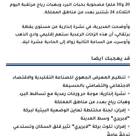
20 و30 ملم) مصحوبة بحبات البرد وبهبات رياح مرتقبة اليوم
الثلاثاء 24 شتنبر بعدد من مناطق المملكة.
وأوضحت المديرية، في نشرة إنذارية من مستوى يقظة
برتقالي، أن هذه الزخات الرعدية ستهم إقليمي وادي الذهب
وأوسرد، من الساعة الثانية زوالا إلى الحادية عشرة ليلا.
قد يعجبك ايضا
تنظيم المعرض الجهوي للصناعة التقليدية والاقتصاد
الاجتماعي والتضامني بالحسيمة
نشرة إنذارية: موجة حر وزخات رعدية مع تساقط البرد
وهبات رياح بعدد من مناطق المملكة
إفران: لجنة مختلطة تعاين الوضعية البيئية لبركة
“لابريري” وسط المدينة
إفران: تلوث بركة “لابريري” تثير قلق السكان وتستدعي
تدخلاً عاجلاً