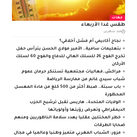
جهات
طقس غدا الأربعاء
منذ شهرين
نجاح أكاديمي أم فشل أخلاقي؟
بتعليمات سامية.. الأمير مولاي الحسن يترأس حفل
تخرج الفوج 26 للسلك العالي للدفاع والفوج 60 لسلك
الأركان
مراكش..فعاليات مجتمعية تستنكر حرمان عموم
شباب سيدي غانم من ممارسة الرياضة
باب سبتة.. ضبط أكثر من 500 كلغ من مادة المعسل
المحظورة
الولايات المتحدة.. هاريس تقبل ترشيح الحزب
الديمقراطي وتعرض رؤيتها وأولوياتها
خطر المختلين عقليا يهدد سلامة الناظوريين ومنهم
ضحايا الطرقات
مزور: الشباب المغربي متميز وطنيا وعالميا في مجال