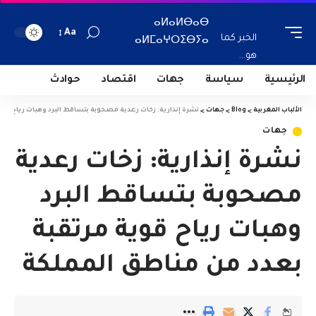
ⴰⵍⴰⵍⴱⴰⴱ
Aa
الخبر كما
ⴰⵍⵎⴰⵖⵔⵉⴱⵢⴰ
هو...
الرئيسية
سياسة
جهات
اقتصاد
حوادث
الألباب المغربية
>
Blog
>
جهات
>
نشرة إنذارية: زخات رعدية مصحوبة بتساقط البرد وهبات رياح قوي
جهات
نشرة إنذارية: زخات رعدية
مصحوبة بتساقط البرد
وهبات رياح قوية مرتقبة
بعدد من مناطق المملكة