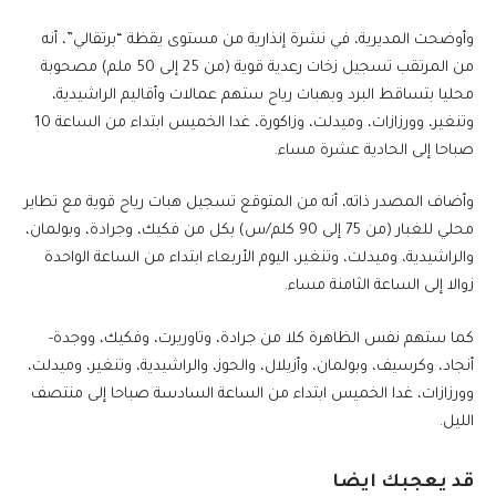
وأوضحت المديرية، في نشرة إنذارية من مستوى يقظة “برتقالي”، أنه
من المرتقب تسجيل زخات رعدية قوية (من 25 إلى 50 ملم) مصحوبة
محليا بتساقط البرد وبهبات رياح ستهم عمالات وأقاليم الراشيدية،
وتنغير، وورزازات، وميدلت، وزاكورة، غدا الخميس ابتداء من الساعة 10
صباحا إلى الحادية عشرة مساء.
وأضاف المصدر ذاته، أنه من المتوقع تسجيل هبات رياح قوية مع تطاير
محلي للغبار (من 75 إلى 90 كلم/س) بكل من فكيك، وجرادة، وبولمان،
والراشيدية، وميدلت، وتنغير، اليوم الأربعاء ابتداء من الساعة الواحدة
زوالا إلى الساعة الثامنة مساء.
كما ستهم نفس الظاهرة كلا من جرادة، وتاوريرت، وفكيك، ووجدة-
أنجاد، وكرسيف، وبولمان، وأزيلال، والحوز، والراشيدية، وتنغير، وميدلت،
وورزازات، غدا الخميس ابتداء من الساعة السادسة صباحا إلى منتصف
الليل.
قد يعجبك ايضا