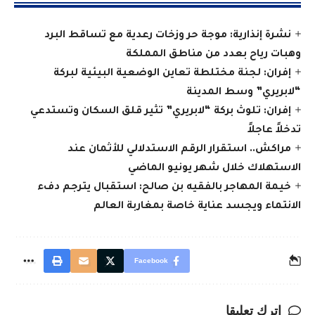
نشرة إنذارية: موجة حر وزخات رعدية مع تساقط البرد
وهبات رياح بعدد من مناطق المملكة
إفران: لجنة مختلطة تعاين الوضعية البيئية لبركة
“لابريري” وسط المدينة
إفران: تلوث بركة “لابريري” تثير قلق السكان وتستدعي
تدخلاً عاجلاً
مراكش.. استقرار الرقم الاستدلالي للأثمان عند
الاستهلاك خلال شهر يونيو الماضي
خيمة المهاجر بالفقيه بن صالح: استقبال يترجم دفء
الانتماء ويجسد عناية خاصة بمغاربة العالم
Facebook
اترك تعليقا