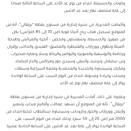
وتاونات والحسيمة، ابتداء من يوم غد الأحد على الساعة الثالثة صباحا
إلى غاية منتصف نهار بعد غد الاثنين.
وأضافت المديرية، في نشرة إنذارية من مستوى يقظة “برتقالي”، أنه من
المتوقع تسجيل هبات رياح أحيانا قوية (من 70 إلى 85 كلم/س) بكل
من صفرو، والحسيمة، وشفشاون وفحص – أنجرة والعرائش وطنجة
-أصيلة وتطوان وورزازات والقنيطرة والمضيق- الفنيدق والحاجب وإفران
ورحامنة واليوسفية والصويرة والنواصر والرباط وسلا وتمارة-صخيرات
وبن سليمان وبرشيد وآسفي وسيدي بنور ومراكش والدار البيضاء
وفكيك وشيشاوة والجديدة والمحمدية وقلعة السراغنة وسطات
وميدلت وجرادة ومديونة، ابتداء من اليوم السبت على الساعة الواحدة
زوالا إلى غاية منتصف نهار يوم غد الأحد.
وعلاوة على ذلك، أفادت المديرية في نشرة إنذارية من مستوى يقظة
“برتقالي”، بأنه من المتوقع أن تشهد عمالات وأقاليم ميدلت وتنغير
وأزيلال وورزازات والحوز وتارودانت وشيشاوة تساقطات ثلجية ابتداء من
2000 متر (من 20 إلى 50 سم)، وذلك ابتداء من اليوم السبت على
الساعة الواحدة زوالا إلى غاية بعد غد الاثنين على الساعة الحادية عشرة