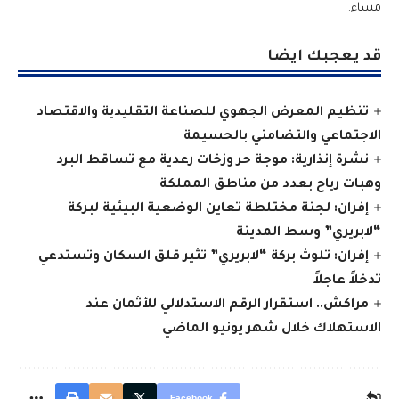
مساء.
قد يعجبك ايضا
تنظيم المعرض الجهوي للصناعة التقليدية والاقتصاد
الاجتماعي والتضامني بالحسيمة
نشرة إنذارية: موجة حر وزخات رعدية مع تساقط البرد
وهبات رياح بعدد من مناطق المملكة
إفران: لجنة مختلطة تعاين الوضعية البيئية لبركة
“لابريري” وسط المدينة
إفران: تلوث بركة “لابريري” تثير قلق السكان وتستدعي
تدخلاً عاجلاً
مراكش.. استقرار الرقم الاستدلالي للأثمان عند
الاستهلاك خلال شهر يونيو الماضي
Facebook