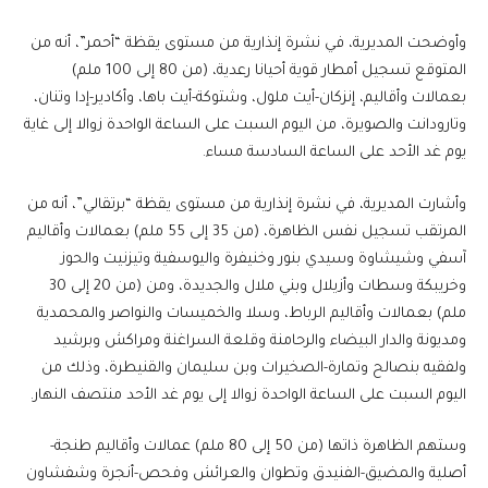
وأوضحت المديرية، في نشرة إنذارية من مستوى يقظة “أحمر”، أنه من
المتوقع تسجيل أمطار قوية أحيانا رعدية، (من 80 إلى 100 ملم)
بعمالات وأقاليم، إنزكان-أيت ملول، وشتوكة-أيت باها، وأكادير-إدا وتنان،
وتارودانت والصويرة، من اليوم السبت على الساعة الواحدة زوالا إلى غاية
يوم غد الأحد على الساعة السادسة مساء.
وأشارت المديرية، في نشرة إنذارية من مستوى يقظة “برتقالي”، أنه من
المرتقب تسجيل نفس الظاهرة، (من 35 إلى 55 ملم) بعمالات وأقاليم
آسفي وشيشاوة وسيدي بنور وخنيفرة واليوسفية وتيزنيت والحوز
وخريبكة وسطات وأزيلال وبني ملال والجديدة، ومن (من 20 إلى 30
ملم) بعمالات وأقاليم الرباط، وسلا والخميسات والنواصر والمحمدية
ومديونة والدار البيضاء والرحامنة وقلعة السراغنة ومراكش وبرشيد
ولفقيه بنصالح وتمارة-الصخيرات وبن سليمان والقنيطرة، وذلك من
اليوم السبت على الساعة الواحدة زوالا إلى يوم غد الأحد منتصف النهار.
وستهم الظاهرة ذاتها (من 50 إلى 80 ملم) عمالات وأقاليم طنجة-
أصلية والمضيق-الفنيدق وتطوان والعرائش وفحص-أنجرة وشفشاون