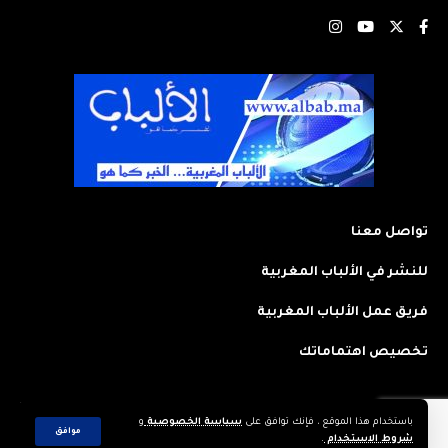
تواصل معنا
للنشر في الألباب المغربية
فريق عمل الألباب المغربية
تخصيص اهتماماتك
باستخدام هذا الموقع ، فإنك توافق على
سياسة الخصوصية
و
2023 © جميع الحقوق محفوظة لجريدة: الألباب المغربية. تم تصميمه وتطويره
موافق
شروط الاستخدام
.