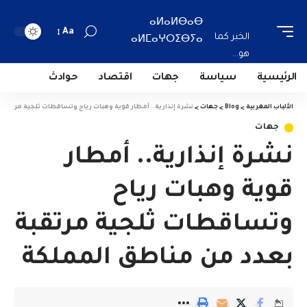
ⴰⵍⴰⵍⴱⴰⴱ
Aa
الخبر كما
ⴰⵍⵎⴰⵖⵔⵉⴱⵢⴰ
هو...
الرئيسية
سياسة
جهات
اقتصاد
حوادث
الألباب المغربية
>
Blog
>
جهات
>
نشرة إنذارية.. أمطار قوية وهبات رياح وتساقطات ثلجية مرتقبة
جهات
نشرة إنذارية.. أمطار
قوية وهبات رياح
وتساقطات ثلجية مرتقبة
بعدد من مناطق المملكة