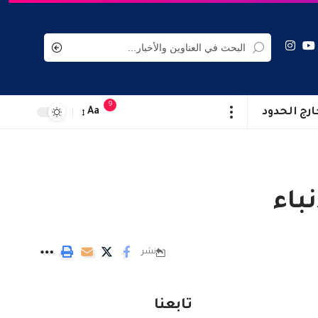
9
ارج الحدود
Aa
باء
نشر
تابعنا