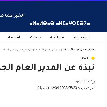
الخبر كما هو
ⴰⵍⴰⵍⴱⴰⴱ ⴰⵍⵎⴰⵖⵔⵉⴱⵢⴰ
الرئيسية
سياسة
جهات
اقتصاد
الألباب المغربية
>
Blog
>
إعلام
>
نبذة عن المدير العام الجديد لوكالة المغرب العربي للأنباء
إعلام
نبذة عن المدير العام الجد
منذ 3 سنوات
آخر تحديث: 2023/05/20 at 12:04 صباحًا