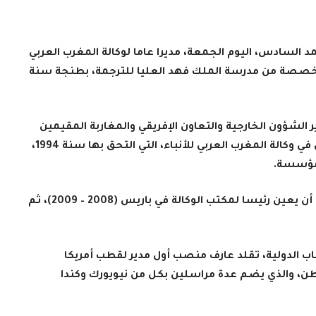
د السادس، اليوم الجمعة، مديرا عاما لوكالة المغرب العربي
لمتخصصة من مدرسة الملك فهد العليا للترجمة، بطنجة سنة
لشؤون الخارجية والتعاون الإفريقي والمغاربة المقيمين
بالخارج منذ سنة 2019، مساره المهني كصحفي في وكالة المغرب العربي للأنباء، التي التحق بها سنة 1994،
لمؤسسة
.
وشغل عارف منصب رئيس التحرير الدولي، قبل أن يعين رئيسا لمكتب الوكالة في باريس (2008 – 2009)، ثم
اب الدولية، تقلد عارف منصب أول مدير لقطب أمريكا
يوجد مقره بواشنطن، والذي يضم عدة مراسلين بكل من نيويورك وكندا