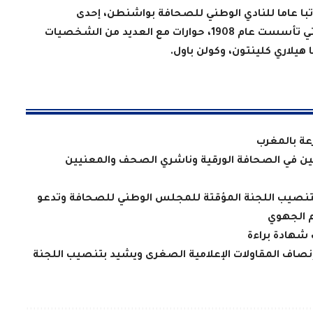
 فؤاد عارف، الذي تم انتخابه سنة 2018 كاتبا عاما للنادي الوطني للصحافة بواشنطن، إحدى
المؤسسات الصحفية المرموقة في العالم، والتي تأسست عام 1908، حوارات مع العديد من الشخصيات
هيلاري كلينتون، وكولن باول
.
عة بالمغرب
يين في الصحافة الورقية وناشري الصحف والمعنيين
بتنصيب اللجنة المؤقتة للمجلس الوطني للصحافة وتدعو
م الجهوي
 شهادة براءة
إنصاف المقاولات الإعلامية الصغرى ويشيد بتنصيب اللجنة