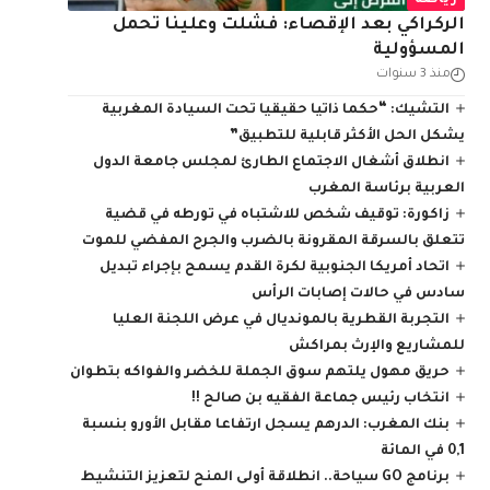
رياضة
الركراكي بعد الإقصاء: فشلت وعلينا تحمل
المسؤولية
منذ 3 سنوات
التشيك: “حكما ذاتيا حقيقيا تحت السيادة المغربية
يشكل الحل الأكثر قابلية للتطبيق”
انطلاق أشغال الاجتماع الطارئ لمجلس جامعة الدول
العربية برئاسة المغرب
زاكورة: توقيف شخص للاشتباه في تورطه في قضية
تتعلق بالسرقة المقرونة بالضرب والجرح المفضي للموت
اتحاد أمريكا الجنوبية لكرة القدم يسمح بإجراء تبديل
سادس في حالات إصابات الرأس
التجربة القطرية بالمونديال في عرض اللجنة العليا
للمشاريع والإرث بمراكش
حريق مهول يلتهم سوق الجملة للخضر والفواكه بتطوان
انتخاب رئيس جماعة الفقيه بن صالح !!
بنك المغرب: الدرهم يسجل ارتفاعا مقابل الأورو بنسبة
0,1 في المائة
برنامج GO سياحة.. انطلاقة أولى المنح لتعزيز التنشيط