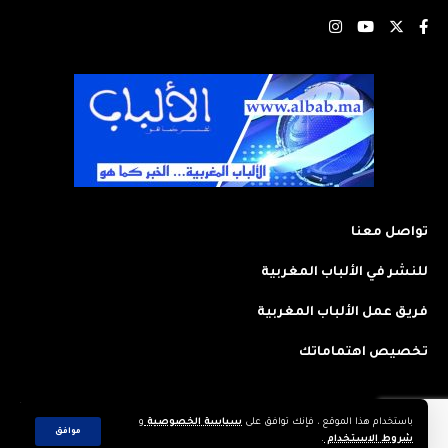
تواصل معنا
للنشر في الألباب المغربية
فريق عمل الألباب المغربية
تخصيص اهتماماتك
باستخدام هذا الموقع ، فإنك توافق على
سياسة الخصوصية
و
2023 © جميع الحقوق محفوظة لجريدة: الألباب المغربية. تم تصميمه وتطويره
موافق
شروط الاستخدام
.
بواسطة
CREAWEB.MA