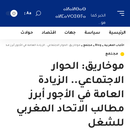
ⴰⵍⴰⵍⴱⴰⴱ
Aa
الخبر كما
ⴰⵍⵎⴰⵖⵔⵉⴱⵢⴰ
هو...
الرئيسية
سياسة
جهات
اقتصاد
حوادث
الألباب المغربية
>
Blog
>
مجتمع
>
موخاريق: الحوار الاجتماعي.. الزيادة العامة في الأجور أبرز مطالب
مجتمع
موخاريق: الحوار
الاجتماعي.. الزيادة
العامة في الأجور أبرز
مطالب الاتحاد المغربي
للشغل