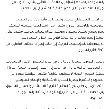
بالماء والكهرباء، مع إشارته إلى ملاحظات التقرير بشأن التفاوت في
توزيع الاعتمادات وتباين حصيلة تنفيذ المشاريع بين الجهات.
أما الفريق الاستقلالي للوحدة والتعادلية، فأكد أن ورش الجهوية
الموسعة واللاتمركز الإداري يشكل خيارا استراتيجيا اعتمدته المملكة
لبناء نموذج تنموي مستدام وترسيخ عدالة مجالية شاملة، مشددا على
أهمية إرساء حكامة ترابية حديثة تقوم على تعزيز المشروعية
الديمقراطية للمؤسسات الترابية، إلى جانب إشراك مختلف الفاعلين في
اتخاذ القرار التنموي.
وسجل الفريق، استنادا إلى ما ورد في تقرير المجلس الأعلى للحسابات،
أن المجالات الترابية ما تزال في حاجة إلى “نفس إصلاحي جديد”، مبرزا أن
تحقيق نموذج “الدولة الاجتماعية الترابية” يقتضي مواصلة دعم ورش
الجهوية واللاتمركز وتعزيز الحماية الاجتماعية والإدماج السوسيو-
اقتصادي، إلى جانب تقوية المقاربة الترابية للاستثمار وتحسين التنسيق
بين مختلف الفاعلين في إطار رؤية تقوم على الثقة والمسؤولية
المشتركة.