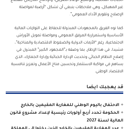
الجبايات المحلية، وتوسيع الوعاء الضريبي، والإدماج التدريجي للقطاع
غير المهيكل، وهي ملاحظات ينبغي أن تشكل “أرضية لمواصلة
الإصلاح وتقويم الأداء العمومي”.
كما نوه الفريق بالمجهودات المبذولة للحفاظ على التوازنات المالية
الأساسية واستمرارية المرفق العمومي ومواصلة تمويل الأوراش
الاجتماعية، رغم “الأزمات الدولية والضغوط الاقتصادية والمناخية”،
مشيدا، في هذا الإطار، بما وصفه بـ”المجهود الكبير” المبذول في
إصلاح النظام الجبائي وتحديث الإدارة الجبائية وإدارة الجمارك، الذي
يساهم في مواكبة الاستثمار وتحسين مناخ الأعمال وتعزيز تنافسية
الاقتصاد الوطني.
قد يعجبك ايضا
الاحتفال باليوم الوطني للمغاربة المقيمين بالخارج
الحكومة تحدد أربع أولويات رئيسية لإعداد مشروع قانون
المالية لسنة 2027
عدد المغاربة المقيمين بالخارج الذين دخلوا إلى المملكة