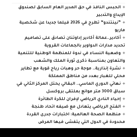
الحبس النافذ في حق المدير العام السابق لصندوق
الإيداع والتدبير
“نينتندو” تطرح في 2026 فيلما جديدا عن شخصية
ماريو
أكادير..عمالة أكادير إداوتنان تصادق على تصاميم
تحديد مدارات الدواوير بالجماعات القروية
وضعية النساء في ندوة للمنظمة الوطنية للتنمية
والتعاون بمناسبة ذكرى ثورة الملك والشعب
نشرة إنذارية.. موجة حر وهبات رياح قوية مع تطاير
محلي للغبار بعدد من مناطق المملكة
نهائي الدوري الماسي.. البقالي يحتل المركز الثاني في
سباق 3000 متر موانع بملتقى بروكسل
إحياء النادي الرياضي لإفران للكرة الطائرة
الفتح الرياضي يتعادل مع ضيفه اتحاد طنجة
منظمة الصحة العالمية: اختبارات جدرى القردة
محدودة في الدول التي يتفشى فيها المرض