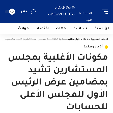
ⴰⵍⴰⵍⴱⴰⴱ
Aa
الخبر كما
ⴰⵍⵎⴰⵖⵔⵉⴱⵢⴰ
هو...
الرئيسية
سياسة
جهات
اقتصاد
حوادث
الألباب المغربية
>
Blog
>
أخبار وطنية
>
مكونات الأغلبية بمجلس المستشارين تشيد بمضامين عرض ا
أخبار وطنية
مكونات الأغلبية بمجلس
المستشارين تشيد
بمضامين عرض الرئيس
الأول للمجلس الأعلى
للحسابات