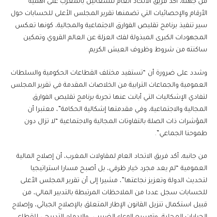
من جهته، أكد فريق الاتحاد العام للشغالين بالمغرب على أهمية
الأرقام والإحصائيات التي تضمنها تقرير المجلس الأعلى للحسابات حول
سير تنفيذ برنامج تقليص الفوارق الاجتماعية والمجالية، كونها تعكس
المجهودات الكبرى المبذولة لفك العزلة عن العالم القروي وتمكين
ساكنته من شروط وظروف العيش الكريم.
وشدد على ضرورة أن “تستفيد مختلف القطاعات الحكومية والسلطات
العمومية والجماعات الترابية من الخلاصات المقدمة في تقرير المجلس
لتفادي الإشكاليات التي أبانت عنها تجربة برنامج تقليص الفوارق
المجالية والاجتماعية، وفي مقدمتها إشكالية الحكامة”، معتبرا أن
المؤشرات ذات الصلة بالتفاوتات المجالية والاجتماعية “لا تزال دون
طموحنا الجماعي”.
من جانبه، أكد فريق الاتحاد العام لمقاولات المغرب، أن إصلاح المالية
العمومية “لم يعد مجرد خيار ظرفي، بل أصبح مسارا استراتيجيا
لتحديث الدولة وتعزيز نجاعتها”، مشيرا إلى أن تقرير المجلس الأعلى
للحسابات سجل عددا من الملاحظات المرتبطة بالتدبير المالي، من
قبيل استكمال تنزيل القانون الإطار المتعلق بالإصلاح الجبائي، وإصلاح