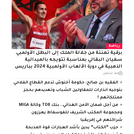
رياضة
برقية تهنئة من جلالة الملك إلى البطل الأولمبي
سفيان البقالي بمناسبة تتويجه بالميدالية
الذهبية في دورة الألعاب الأولمبية 2024 بباريس
منذ سنتين
الفقيه بن صالح: حكومة أخنوش تدعم القطاع الفلاحي
بتوجيه انذارات للمقاولين الشباب وتهديدهم بحجز
ممتلكاتهم !
من أجل ضمان الأمن الغذائي.. بنك TDB وكالة MIGA
ومجموعة المكتب الشريف للفوسفاط يعززون
شراكتهم في إفريقيا
حزب “الكتاب” يدين بأشد العبارات قوة المذبحة