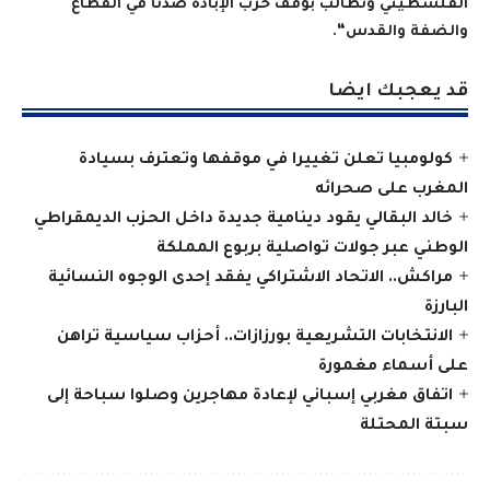
الفلسطيني ونطالب بوقف حرب الإبادة ضدنا في القطاع
والضفة والقدس
“.
قد يعجبك ايضا
كولومبيا تعلن تغييرا في موقفها وتعترف بسيادة
المغرب على صحرائه
خالد البقالي يقود دينامية جديدة داخل الحزب الديمقراطي
الوطني عبر جولات تواصلية بربوع المملكة
مراكش.. الاتحاد الاشتراكي يفقد إحدى الوجوه النسائية
البارزة
الانتخابات التشريعية بورزازات.. أحزاب سياسية تراهن
على أسماء مغمورة
اتفاق مغربي إسباني لإعادة مهاجرين وصلوا سباحة إلى
سبتة المحتلة