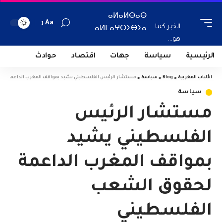
ⴰⵍⴰⵍⴱⴰⴱ
Aa
الخبر كما
ⴰⵍⵎⴰⵖⵔⵉⴱⵢⴰ
هو...
الرئيسية
سياسة
جهات
اقتصاد
حوادث
الألباب المغربية
>
Blog
>
سياسة
>
مستشار الرئيس الفلسطيني يشيد بمواقف المغرب الداعمة ل
سياسة
مستشار الرئيس
الفلسطيني يشيد
بمواقف المغرب الداعمة
لحقوق الشعب
الفلسطيني