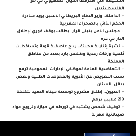
الشنيعة التي اقترفها الكيان الصهيوني في حق
الفلسطينيين
الداخلة.. وزير الدفاع البريطاني الأسبق يؤيد مبادرة
الحكم الذاتي بالصحراء المغربية
مجلس الأمن يتبنى قرارا يطالب بوقف فوري لإطلاق
النار في غزة
نشرة إنذارية محينة.. رياح عاصفية قوية وتساقطات
ثلجية وزخات رعدية وطقس بارد بعدد من مناطق
المملكة
التعاضدية العامة لموظفي الإدارات العمومية ترفع
نسب التعويض عن الأدوية والفحوصات الطبية وبعض
بدائل الأسنان
العيون.. إطلاق مشروع توسعة ميناء الصيد بتكلفة
210 ملايين درهم
توقيف شخص يشتبه في تورطه في حيازة وترويج مواد
صيدلانية مهربة