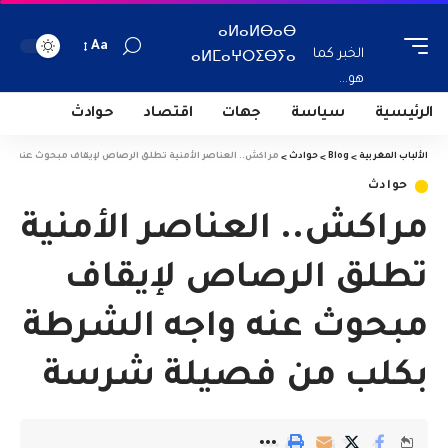
ⴰⵍⴰⵍⴱⴰⴱ
Aa
الخبر كما
ⴰⵍⵎⴰⵖⵔⵉⴱⵢⴰ
هو...
الرئيسية
سياسة
جهات
اقتصاد
حوادث
الألباب المغربية
>
Blog
>
حوادث
>
مراكش.. العناصر الأمنية تطلق الرصاص لإيقاف مبحوث عنه و
حوادث
مراكش.. العناصر الأمنية
تطلق الرصاص لإيقاف
مبحوث عنه واجه الشرطة
بكلب من فصيلة شرسة