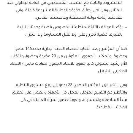
اللامشروط والثابت مع الشعب الفلسطيني في كفاحه البطولي ضد
الاحتلال ومن أجل إحقاق حقوقه الوطنية المشروعة كاملة، وفي
مقدمتها إقامة دولته المستقلة وعاصمتها القدس.
يؤكد المواقف الثابتة لمنظمتنا بخصوص قضية وحدتنا الترابية،
باعتبارها قضية تحرر وطني ولا تقبل المساومة ولا الابتزاز،
كما أن المؤتمر وبعد انتخابه لأعضاء اللجنة الإدارية بعدد145 عضوا
وعضوة، والمكتب الجهوي المكونين من 29 عضوة وعضوا، وانتخاب
الأخ رشيد الشلولي كاتبا جهويا للاتحاد الجهوي لنقابات فاس / الاتحاد
المغربي للشغل.
وفي الأخير فإن المؤتمر الجهوي 22 يدعو إلى رفع مستوى التنظيم
والتأطير مع التقييم المرحلي لعمل كل الأجهزة والعمل على تحقيق
مبدأ المناصفة والمساواة، وتقوية حضور المرأة العاملة في كل
المكاتب القطاعية.