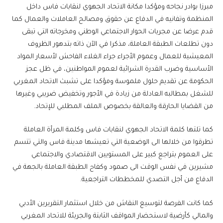
مبرزا بوادر نجاحه ومؤكدا مكانة الاتحاد الجهوي لنقابات فاس داخل
المنظمة وتفانيه في الدفاع عن حقوق ومصالح العاملات والعمال كما
قدم عرضا عن مجريات الحوار الاجتماعي الوطني ومخرجاته التي تبقى
دون تطلعات الطبقة العاملة، مذكرا في الآن ذاته بتدهور الظروف
المعيشية للعمال وعموم الأجراء جراء الغلاء الفاحش لأسعار المواد
الأساسية وضرب القدرة الشرائية لعموم المواطنين، في ظل عجز
الحكومة عن تقديم حلول ملموسة ومؤكدا على تشبث الاتحاد المغربي
للشغل بمطالبه العادلة من زيادة في الأجور وتخفيض ضريبي وغيرها
من القضايا الحارقة والعالقة بخصوص الملف المطلبي للإتحاد.
كما تلتها كلمة الاتحاد الجهوي لنقابات فاس وكلمة المرأة العاملة
تطرقوا من خلالها الى الوضعية التي تعيشها مدينة فاس والتي تتسم
على العموم بتراجع كبير على المستويين الاقتصادي والاجتماعي
مشيرين في نفس الوقت الى صمود وكفاح الطبقة العاملة بالجهة في
الدفاع من أجل التصدي للمخططات التراجعية.
كما كانت الفرصة لتوسيع النقاش من خلال استثمار التقريرين الأدبي
والمالي كأرضية لاستحضار المواقف الثابتة والجريئة للاتحاد المغربي