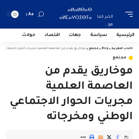
ⴰⵍⴰⵍⴱⴰⴱ
Aa
الخبر كما
ⴰⵍⵎⴰⵖⵔⵉⴱⵢⴰ
هو...
الرئيسية
سياسة
جهات
اقتصاد
حوادث
الألباب المغربية
>
Blog
>
مجتمع
>
موخاريق يقدم من العاصمة العلمية مجريات الحوار الاجتماعي ال
مجتمع
موخاريق يقدم من
العاصمة العلمية
مجريات الحوار الاجتماعي
الوطني ومخرجاته