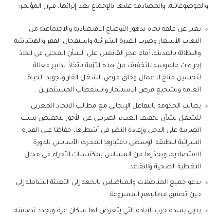
والموضوعاتية، والمصادقة عليها بالإجماع بعد إثرائها، فــإن المؤتمر:
يعبر عن قلقه تجاه تدهور الأوضاع الاقتصادية والاجتماعية من
التهاب الأسعار وضرب القدرة الشرائية واستفحال الفقر والهشاشة
والبطالة بالمدينة، أمام عجز القائمين على الشأن المحلي في اتخاذ
إجراءات ملموسة للتخفيف من هذه الأزمة باتخاذ تدابير فعالة
لتحسين مناخ الاعمال وخلق فرص الشغل القار وتجويد الحياة
العامة وتشجيع فرص الاستثمار واستقطاب المستثمرين .
يطالب الحكومة بالتفاعل الإيجابي مع مطالب الاتحاد المغربي
للشغل بشأن تخفيف العبء الضريبي عن الأجور بتخفيض نسب
الضريبة على الدخل وإعادة النظر في أشطرها، حفاظا على القدرة
الشرائية للطبقة الوسطى باعتبارها المحرك الأساسي للدورة
الاقتصادية، ويحذرها من المساس بمكتسبات الأجراء في مجال
التغطية الصحية والتقاعد.
يدعو جميع المناضلات والمناضلين بالجهة إلى التعبئة الشاملة إلى
حين تحقيق مطالبهم المشروعة.
يدين بشدة حرب الإبادة التي يتعرض لها سكان غزة ويجدد تضامنه