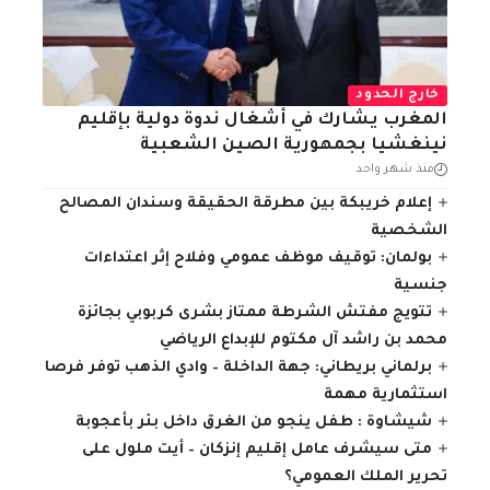
خارج الحدود
المغرب يشارك في أشغال ندوة دولية بإقليم
نينغشيا بجمهورية الصين الشعبية
منذ شهر واحد
إعلام خريبكة بين مطرقة الحقيقة وسندان المصالح
الشخصية
بولمان: توقيف موظف عمومي وفلاح إثر اعتداءات
جنسية
تتويج مفتش الشرطة ممتاز بشرى كربوبي بجائزة
محمد بن راشد آل مكتوم للإبداع الرياضي
برلماني بريطاني: جهة الداخلة – وادي الذهب توفر فرصا
استثمارية مهمة
شيشاوة : طفل ينجو من الغرق داخل بئر بأعجوبة
متى سيشرف عامل إقليم إنزكان – أيت ملول على
تحرير الملك العمومي؟