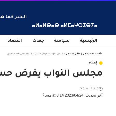
الخبر كما هو
ⴰⵍⴰⵍⴱⴰⴱ ⴰⵍⵎⴰⵖⵔⵉⴱⵢⴰ
الرئيسية
سياسة
جهات
اقتصاد
الألباب المغربية
>
Blog
>
إعلام
>
مجلس النواب يفرض حسن الهندام على الصحافيين
إعلام
مجلس النواب يفرض حسن
منذ 3 سنوات
آخر تحديث: 2023/04/24 at 8:14 مساءً