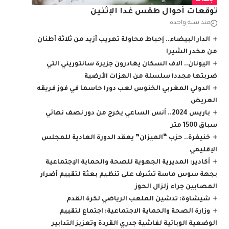
جهات
توقعات أحوال طقس غدا الإثنين
منذ سنة واحدة
الدار البيضاء.. إﺣﺒﺎط ﻣﺤﺎوﻟﺔ تهريب أزيد من ثلاثة أطنان
من مخدر الشيرا
اليونان.. آلاف السكان يغادرون جزيرة سانتوريني التي
ضربتها مجددا سلسلة من الهزات الأرضية
الدولي المغربي الخنوس لعب دورا حاسما في فوز فريقه
العريض
باريس 2024.. أنس الساعي يخرج من دور نصف نهائي
سباق 1500 متر
خنيفرة.. حزب “الميزان” يعقد الدورة العادية للمجلس
الإقليمي
أكادير: المديرية الجهوية للصحة والحماية الإجتماعية
بجهة سوس ماسة تشرف على تنظيم بعثة لتقييم أضرار
المصابين جراء زلزال الحوز
شيشاوة: تدشين الملعب الرياضي لكرة القدم
وزارة الصحة والحماية الاجتماعية: اجتماع لتقييم
الوضعية الوبائية لفاشية جدري القردة وتعزيز التدابير