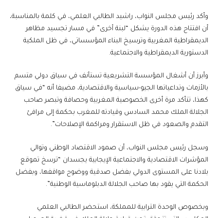
وأكد رئيس مجلس النواب، راشيد الطالبي العلمي، في كلمة بالمناسبة،
أن افتتاح هذه الدورة يشكل “لبنة أخرى” في مسار تجسيد مظاهر
الديمقراطية المغربية وترسيخ البناء المؤسساتي، في ظل الملكية
الدستورية الديمقراطية والاجتماعية.
وأبرز أن أشغال المؤسسة التشريعية تستأنف في سياق دولي متسم
بالأزمات وتداعياتها الجيو-سياسية والاقتصادية، مضيفا أنه “في سياق
كهذا، تتأكد مرة أخرى الخصوصية المغربية وحصافة وتبصر صاحب
الجلالة الملك محمد السادس وقيادته للمغرب بحكمة إلى مرافئ
التقدم والصعود في ظل الاستقرار ومراكمة الإصلاحات”.
وسجل رئيس مجلس النواب، أن صمود الاقتصاد الوطني وتوالي
المؤشرات الاقتصادية والاجتماعية الإيجابية يجسدان “ترسخ تموقع
بلادنا على المستوى الدولي بفضل صدقية ووضوح مواقفها، وبفضل
الحكمة التي يقود بها صاحب الجلالة الدبلوماسية الوطنية”.
وبخصوص الوحدة الترابية للمملكة، استحضر الطالبي العلمي