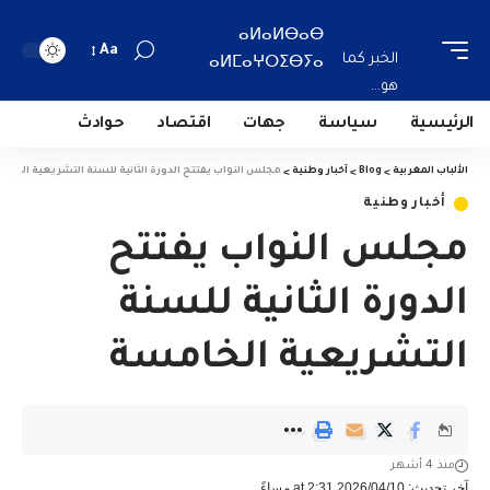
ⴰⵍⴰⵍⴱⴰⴱ
Aa
الخبر كما
ⴰⵍⵎⴰⵖⵔⵉⴱⵢⴰ
هو...
الرئيسية
سياسة
جهات
اقتصاد
حوادث
الألباب المغربية
>
Blog
>
أخبار وطنية
>
مجلس النواب يفتتح الدورة الثانية للسنة التشريعية الخام
أخبار وطنية
مجلس النواب يفتتح
الدورة الثانية للسنة
التشريعية الخامسة
منذ 4 أشهر
آخر تحديث: 2026/04/10 at 2:31 مساءً