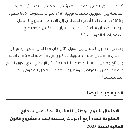
أما في الشق الرقابي، فقد كشف رئيس المجلس النواب، أن الفترة
الفاصلة بين الدورتين شهدت توجيه 2481 سؤالا للحكومة (865 شفويا
و1616 كتابيا)، داعيا أجهزة المجلس إلى الاجتهاد لتسريع الأعمال
الرقابية لضمان مناقشات منتجة للقرارات تعكس درجة نضج
الديمقراطية المؤسساتية.
وخلص الطالبي العلمي إلى القول “لئن كان هذا الذي تحقق، يدعو إلى
الاعتزاز، فإنه يلقي علينا بمسؤوليات كبرى في مواصلة التعبئة الداخلية،
والإنتاج وجعل أشغالنا واجتهاداتنا منتجة للأثر الإيجابي الذي يكون الرابح
فيه هو الوطن والمواطن، ومعززة للثقة في العمل العمومي وفي
المؤسسات”.
قد يعجبك ايضا
الاحتفال باليوم الوطني للمغاربة المقيمين بالخارج
الحكومة تحدد أربع أولويات رئيسية لإعداد مشروع قانون
المالية لسنة 2027