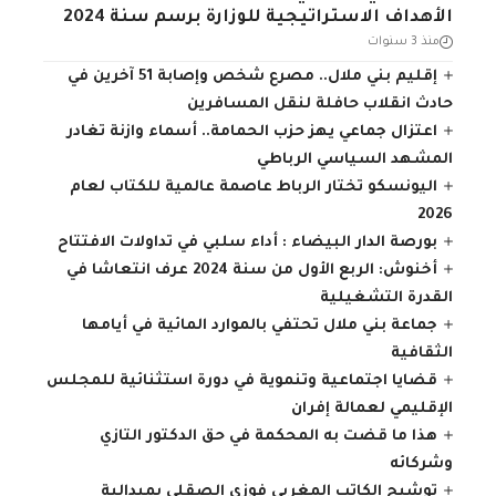
الأهداف الاستراتيجية للوزارة برسم سنة 2024
منذ 3 سنوات
إقليم بني ملال.. مصرع شخص وإصابة 51 آخرين في
حادث انقلاب حافلة لنقل المسافرين
اعتزال جماعي يهز حزب الحمامة.. أسماء وازنة تغادر
المشهد السياسي الرباطي
اليونسكو تختار الرباط عاصمة عالمية للكتاب لعام
2026
بورصة الدار البيضاء : أداء سلبي في تداولات الافتتاح
أخنوش: الربع الأول من سنة 2024 عرف انتعاشا في
القدرة التشغيلية
جماعة بني ملال تحتفي بالموارد المائية في أيامها
الثقافية
قضايا اجتماعية وتنموية في دورة استثنائية للمجلس
الإقليمي لعمالة إفران
هذا ما قضت به المحكمة في حق الدكتور التازي
وشركائه
توشيح الكاتب المغربي فوزي الصقلي بميدالية