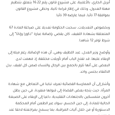
أبريل الجاري، بالأغلبية، على مشروع قانون رقم 16.22 يتعلق بتنظيم
مهنة العدول، وذلك في إطار قراءة ثانية، وحظي مشروع القانون
بموافقة 77 نائبا، فيما عارضه 39 نائبا.
وبخصوص التعديلات، سحبت الحكومة تعديلا على صياغة المادة 67
المتعلقة بشهادة اللفيف، كان يقضي بإضافة عبارة “ذكورا وإناثا” إلى
شرط توفر 12 شاهدا.
وأوضح وزير العدل، عبد اللطيف وهبي، أن هذه الإضافة، رغم ميله إلى
الإبقاء عليها، قد تفتح الباب أمام تأويلات مختلفة، إذ فهمت لدى
البعض على أنها تلزم بالجمع بين الرجال والنساء ضمن كل لفيف، بدل
الاكتفاء بجنس واحد.
وأشار إلى أن الممارسة القضائية تعرف تباينا في التعاطي مع شهادة
المرأة، حيث يتجه بعض القضاة إلى قبولها منفردة، في حين يظل
آخرون متمسكين بالاجتهادات التقليدية، داعيا إلى الإبقاء على الصيغة
الحالية للمادة، إلى حين الحسم، سواء عبر الطعن أمام المحكمة
الدستورية أو من خلال آليات المراقبة، بما يسمح بمراجعته لاحقا عند