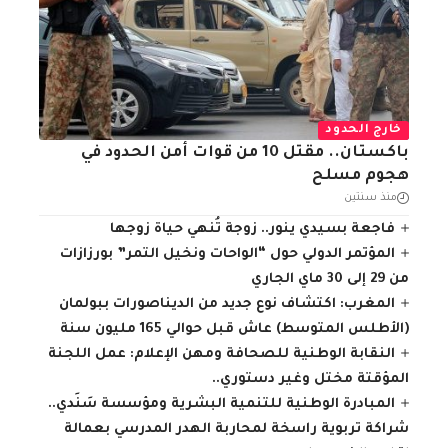
خارج الحدود
باكستان.. مقتل 10 من قوات أمن الحدود في
هجوم مسلح
منذ سنتين
فاجعة بسيدي ينور.. زوجة تُنهي حياة زوجها
المؤتمر الدولي حول “الواحات ونخيل التمر” بورزازات
من 29 إلى 30 ماي الجاري
المغرب: اكتشاف نوع جديد من الديناصورات ببولمان
(الأطلس المتوسط) عاش قبل حوالي 165 مليون سنة
النقابة الوطنية للصحافة ومهن الإعلام: عمل اللجنة
المؤقتة مختل وغير دستوري..
المبادرة الوطنية للتنمية البشرية ومؤسسة سَنَدي..
شراكة تربوية راسخة لمحاربة الهدر المدرسي بعمالة