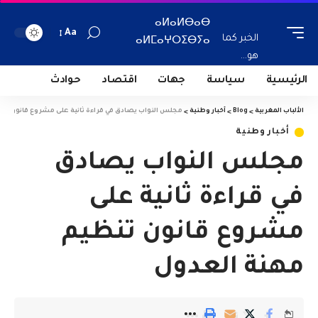
ⴰⵍⴰⵍⴱⴰⴱ
Aa
الخبر كما
ⴰⵍⵎⴰⵖⵔⵉⴱⵢⴰ
هو...
الرئيسية
سياسة
جهات
اقتصاد
حوادث
الألباب المغربية
>
Blog
>
أخبار وطنية
>
مجلس النواب يصادق في قراءة ثانية على مشروع قانون تن
أخبار وطنية
مجلس النواب يصادق
في قراءة ثانية على
مشروع قانون تنظيم
مهنة العدول