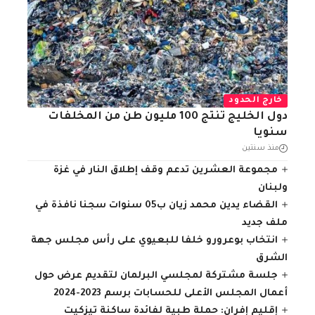
خارج الحدود
دول الخليج تنتج 100 مليون طن من المخلفات
سنويا
منذ سنتين
مجموعة العشرين تدعم وقف إطلاق النار في غزة
ولبنان
القضاء يدين محمد زيان ب05 سنوات سجنا نافذة في
ملف جديد
انتخاب بوعرورو خلفا للبعيوي على رأس مجلس جهة
الشرق
جلسة مشتركة لمجلسي البرلمان لتقديم عرض حول
أعمال المجلس الأعلى للحسابات برسم 2023-2024
إقليم إفران: حملة طبية لفائدة ساكنة تيزكيت