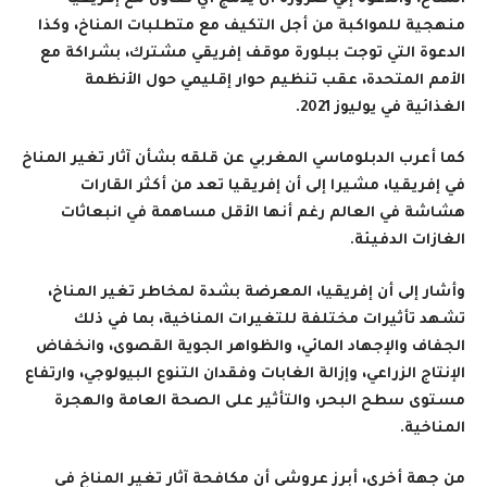
منهجية للمواكبة من أجل التكيف مع متطلبات المناخ، وكذا
الدعوة التي توجت ببلورة موقف إفريقي مشترك، بشراكة مع
الأمم المتحدة، عقب تنظيم حوار إقليمي حول الأنظمة
الغذائية في يوليوز 2021.
كما أعرب الدبلوماسي المغربي عن قلقه بشأن آثار تغير المناخ
في إفريقيا، مشيرا إلى أن إفريقيا تعد من أكثر القارات
هشاشة في العالم رغم أنها الأقل مساهمة في انبعاثات
الغازات الدفيئة.
وأشار إلى أن إفريقيا، المعرضة بشدة لمخاطر تغير المناخ،
تشهد تأثيرات مختلفة للتغيرات المناخية، بما في ذلك
الجفاف والإجهاد المائي، والظواهر الجوية القصوى، وانخفاض
الإنتاج الزراعي، وإزالة الغابات وفقدان التنوع البيولوجي، وارتفاع
مستوى سطح البحر، والتأثير على الصحة العامة والهجرة
المناخية.
من جهة أخرى، أبرز عروشي أن مكافحة آثار تغير المناخ في