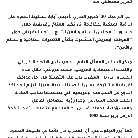
تحرير مصطفى طه
تم، الأربعاء 30 أكتوبر الجاري بأديس أبابا، تسليط الضوء على
الرؤية الملكية لمكافحة آثار تغير المناخ بإفريقيا، خلال
مشاورات مجلس السلم والأمن التابع للاتحاد الإفريقي حول
“الموقف الإفريقي المشترك بشأن التغيرات المناخية والسلم
والأمن”.
وذكر السفير الممثل الدائم للمغرب لدى الاتحاد الإفريقي
واللجنة الاقتصادية لإفريقيا، محمد عروشي، خلال هذه
المشاورات، بأن المغرب دأب على التعبئة من أجل مواقف
إفريقية مشتركة بشأن القضايا البيئية، مبرزا التزام المملكة
النابع من السياسة الإفريقية التي ينتهجها صاحب الجلالة
الملك محمد السادس، وكذا رؤية التضامن الفاعل
والمسؤولية الجماعية، التي لطالما دافع عنها جلالته منذ قمة
الأرض بريو سنة 1992.
كما أبرز الدبلوماسي، أن المغرب كان دائما في طليعة الجهود