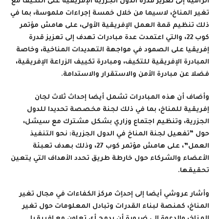
الرامية إلى تعزيز قدرة الدول الجزرية الإفريقية على التكيف مع
تغير المناخ، لاسيما من خلال خمسة إجراءات ملموسة، بما في
ذلك تنظيم قمة العمل الإفريقية الأولى، على هامش مؤتمر
كوب 22، والتي اعتمدت عدة مبادرات تهدف إلى تعزيز قدرة
إفريقيا على الصمود في مواجهة التهديدات المناخية، وخاصة
المبادرة الإفريقية للتكيف، ومبادرة تكييف الزراعة الإفريقية،
فضلا عن مبادرة الأمن والاستقرار والاستدامة.
وأضاف أن هذه المبادرات تشمل أيضا إحداث ثلاث لجان
إفريقية للمناخ، بما في ذلك لجنة مخصصة تحديدا للدول
الجزرية، وتنظيم اجتماع وزاري بشكل مشترك مع سيشل،
حول “تفعيل لجنة المناخ في الدول الجزرية: نحو التنفيذ
العمل”، على هامش مؤتمر كوب 27، وذلك بهدف تعبئة
الأعضاء والشركاء حول خارطة طريق تحدد الأهداف التي يتعين
تحقيقها.
وأشار عروشي أيضا إلى إحداِث مركز الكفاءات في مجال تغير
المناخ، كمنصة لبناء القدرات وتبادل المعلومات حول تغير
المناخ، والدعوة إلي ضرورة أن يدمج أي تعاون مع إفريقيا