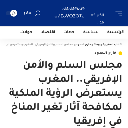
ⴰⵍⴰⵍⴱⴰⴱ
Aa
الخبر كما
ⴰⵍⵎⴰⵖⵔⵉⴱⵢⴰ
هو...
الرئيسية
سياسة
جهات
اقتصاد
حوادث
الألباب المغربية
>
Blog
>
خارج الحدود
>
مجلس السلم والأمن الإفريقي.. المغرب يستعرض الرؤية الملك
خارج الحدود
مجلس السلم والأمن
الإفريقي.. المغرب
يستعرض الرؤية الملكية
لمكافحة آثار تغير المناخ
في إفريقيا