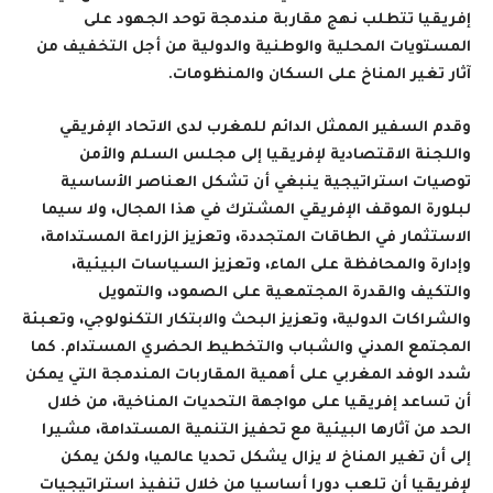
إفريقيا تتطلب نهج مقاربة مندمجة توحد الجهود على
المستويات المحلية والوطنية والدولية من أجل التخفيف من
آثار تغير المناخ على السكان والمنظومات.
وقدم السفير الممثل الدائم للمغرب لدى الاتحاد الإفريقي
واللجنة الاقتصادية لإفريقيا إلى مجلس السلم والأمن
توصيات استراتيجية ينبغي أن تشكل العناصر الأساسية
لبلورة الموقف الإفريقي المشترك في هذا المجال، ولا سيما
الاستثمار في الطاقات المتجددة، وتعزيز الزراعة المستدامة،
وإدارة والمحافظة على الماء، وتعزيز السياسات البيئية،
والتكيف والقدرة المجتمعية على الصمود، والتمويل
والشراكات الدولية، وتعزيز البحث والابتكار التكنولوجي، وتعبئة
المجتمع المدني والشباب والتخطيط الحضري المستدام. كما
شدد الوفد المغربي على أهمية المقاربات المندمجة التي يمكن
أن تساعد إفريقيا على مواجهة التحديات المناخية، من خلال
الحد من آثارها البيئية مع تحفيز التنمية المستدامة، مشيرا
إلى أن تغير المناخ لا يزال يشكل تحديا عالميا، ولكن يمكن
لإفريقيا أن تلعب دورا أساسيا من خلال تنفيذ استراتيجيات