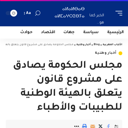
ⴰⵍⴰⵍⴱⴰⴱ
Aa
الخبر كما
ⴰⵍⵎⴰⵖⵔⵉⴱⵢⴰ
هو...
الرئيسية
سياسة
جهات
اقتصاد
حوادث
الألباب المغربية
>
Blog
>
أخبار وطنية
>
مجلس الحكومة يصادق على مشروع قانون يتعلق بالهيئة الو
أخبار وطنية
مجلس الحكومة يصادق
على مشروع قانون
يتعلق بالهيئة الوطنية
للطبيبات والأطباء