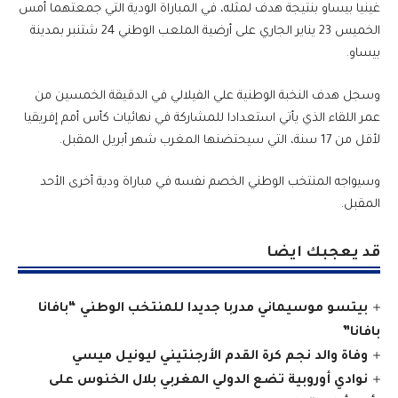
غينيا بيساو بنتيجة هدف لمثله، في المباراة الودية التي جمعتهما أمس
الخميس 23 يناير الجاري على أرضية الملعب الوطني 24 شتنبر بمدينة
بيساو.
وسجل هدف النخبة الوطنية علي الفيلالي في الدقيقة الخمسين من
عمر اللقاء الذي يأتي استعدادا للمشاركة في نهائيات كأس أمم إفريقيا
لأقل من 17 سنة، التي سيحتضنها المغرب شهر أبريل المقبل.
وسيواجه المنتخب الوطني الخصم نفسه في مباراة ودية أخرى الأحد
المقبل.
قد يعجبك ايضا
بيتسو موسيماني مدربا جديدا للمنتخب الوطني “بافانا
بافانا”
وفاة والد نجم كرة القدم الأرجنتيني ليونيل ميسي
نوادي أوروبية تضع الدولي المغربي بلال الخنوس على