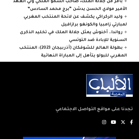
بأمر من جلالة الملك، صاحب السمو الملكي ولي العهد
الأمير مولاي الحسن يدشن “برج محمد السادس”
وليد الركراكي يكشف عن لائحة المنتخب المغربي
لمبارتي زامبيا والكونغو برازافيل
رواندا.. أخنوش يمثل جلالة الملك في تخليد الذكرى
السنوية للإبادة ضد التوتسي
بطولة العالم للشوفكان (أذربيجان 2023): المنتخب
المغربي للبولو يتأهل إلى المباراة النهائية
تجدنا على مواقع التواصل الاجتماعي