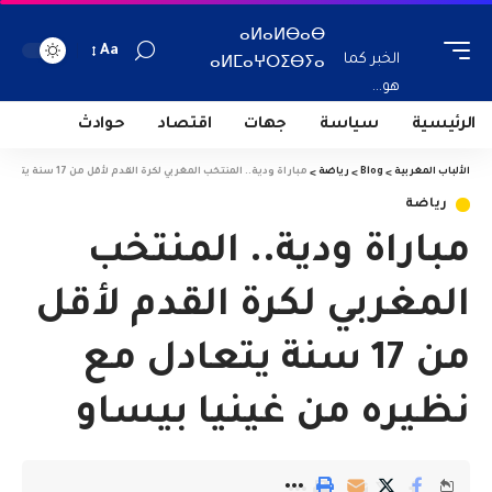
ⴰⵍⴰⵍⴱⴰⴱ
Aa
الخبر كما
ⴰⵍⵎⴰⵖⵔⵉⴱⵢⴰ
هو...
الرئيسية
سياسة
جهات
اقتصاد
حوادث
الألباب المغربية
>
Blog
>
رياضة
>
مباراة ودية.. المنتخب المغربي لكرة القدم لأقل من 17 سنة يتعادل مع نظيره من غينيا بيساو
رياضة
مباراة ودية.. المنتخب
المغربي لكرة القدم لأقل
من 17 سنة يتعادل مع
نظيره من غينيا بيساو