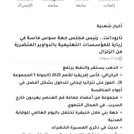
إعجاب
متابعة
متابعة
الإشتراك
أخبار شعبية
تارودانت.. رئيس مجلس جهة سوس ماسة في
زيارة للمؤسسات التعليمية بالدواوير المتضررة
من الزلزال
منذ 3 سنوات
الذهب يستقر والنفط يرتفع
الركراكي: كأس إفريقيا للأمم 2023 (الجولة 1 المجموعة
6).. الفوز على تنزانيا إيجابي للدخول بشكل أفضل في
أجواء المنافسة
مجموعة من أعضاء جماعة فم العنصر يغردون خارج
السرب.. في المجال التنموي
جهة بني ملال خنيفرة تحتفل باليوم العالمي للوقاية
المدنية
حديث في ذكرى المسيرة الخضراء