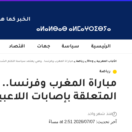
الخبر كما هو
ⴰⵍⴰⵍⴱⴰⴱ ⴰⵍⵎⴰⵖⵔⵉⴱⵢⴰ
الرئيسية
سياسة
جهات
اقتصاد
الألباب المغربية
>
Blog
>
رياضة
>
مباراة المغرب وفرنسا.. وهبي يعتمد سياسة التكتم الشدي
رياضة
مباراة المغرب وفرنسا..
المتعلقة بإصابات اللاعبي
منذ شهر واحد
آخر تحديث: 2026/07/07 at 2:51 مساءً