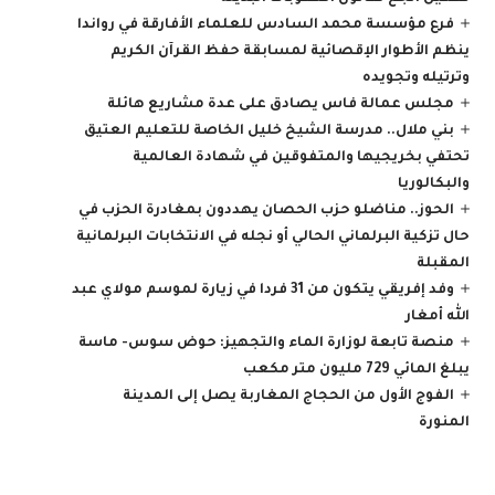
فرع مؤسسة محمد السادس للعلماء الأفارقة في رواندا
ينظم الأطوار الإقصائية لمسابقة حفظ القرآن الكريم
وترتيله وتجويده
مجلس عمالة فاس يصادق على عدة مشاريع هائلة
بني ملال.. مدرسة الشيخ خليل الخاصة للتعليم العتيق
تحتفي بخريجيها والمتفوقين في شهادة العالمية
والبكالوريا
الحوز.. مناضلو حزب الحصان يهددون بمغادرة الحزب في
حال تزكية البرلماني الحالي أو نجله في الانتخابات البرلمانية
المقبلة
وفد إفريقي يتكون من 31 فردا في زيارة لموسم مولاي عبد
الله أمغار
منصة تابعة لوزارة الماء والتجهيز: حوض سوس- ماسة
يبلغ المائي 729 مليون متر مكعب
الفوج الأول من الحجاج المغاربة يصل إلى المدينة
المنورة