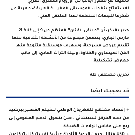
لاسيما مع حضور أجانب من أوروبا والمشرق العربي
للاستمتاع بنغمات الموسيقى المغربية العريقة، معربة عن
شكرها للجهات المنظمة لهذا الملتقى الفني
.
جدير بالذكر، أن “ملتقى الفنان” المنظم من 9 إلى غاية 21
مارس الجاري، يتضمن مجموعة من الأنشطة الثقافية منها
تقديم عروض مسرحية، وسهرات موسيقية متنوعة منها
الفن العيساوي والكناوة، وليلة التراث المادي، إلى جانب
معارض تشكيلية
.
تحرير: مصطفى طه
قد يعجبك ايضا
إقصاء ممنهج للمهرجان الوطني للفيلم القصير ببرشيد
من دعم المركز السينمائي.. حين يتحول الدعم العمومي إلى
ريع على مقاس الولاءات الضيقة
450 فنانا يحيون الدورة الثامنة عشرة لفستيفال تيفاوين