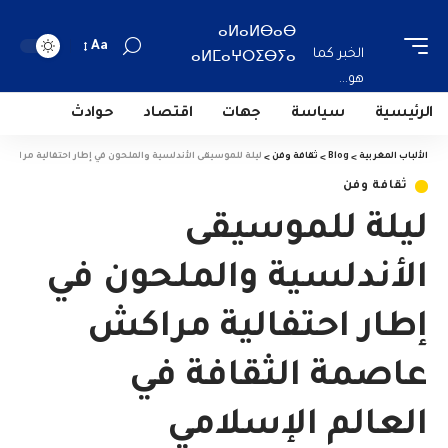
ⴰⵍⴰⵍⴱⴰⴱ
Aa
الخبر كما
ⴰⵍⵎⴰⵖⵔⵉⴱⵢⴰ
هو...
الرئيسية
سياسة
جهات
اقتصاد
حوادث
الألباب المغربية
>
Blog
>
ثقافة وفن
>
ليلة للموسيقى الأندلسية والملحون في إطار احتفالية مراكش 
ثقافة وفن
ليلة للموسيقى
الأندلسية والملحون في
إطار احتفالية مراكش
عاصمة الثقافة في
العالم الإسلامي