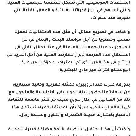
الملتقيات الموسيقية التي تشكل متنفسا للجمعيات الفنية،
والتي تساهم في إبراز قدراتنا الغنائية والأعمال الفنية التي
ننجزها منذ سنوات
.
وأضاف، في تصريح مماثل، أن مثل هذه الاحتفاليات تحفزنا
نفسيا ومعنويا من أجل مواصلة البحث والإنتاج في فن
الملحون، داعيا الجمعيات العاملة في هذا الحقل الفني إلى
استغلال هذه الفرصة لإبراز مهارتها الفنية من أجل المزيد من
الإنتاج في هذا الفن الذي تم الاعتراف به مؤخرا، من طرف
اليونسكو كتراث غير مادي للبشرية
.
بدورها، عبرت هند الرويبزي، ممثلة مغربية وكاتبة سيناريو،
عن سعادتها لحضور ليلة الموسيقى الأندلسية والملحون مع
ثلة من الفنانين في إطار تتويج مدينة مراكش عاصمة للثقافة
في العالم الإسلامي، مبرزة بأن المدينة الحمراء تستحق هذا
الاختيار باعتبارها مدينة الشعراء والفنون وسبعة رجال
.
وأكدت أن هذا الاحتفال سيضيف قيمة مضافة كبيرة للمدينة