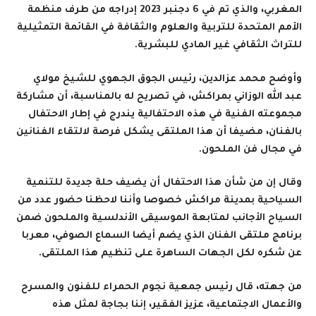
المغربي، والذي تم في 6 دجنبر 2023 إدراجه من طرف منظمة
الأمم المتحدة للتربية والعلوم والثقافة في القائمة التمثيلية
للتراث الثقافي غير المادي للبشرية
.
وأوضح محمد عزالدين، رئيس الجوق الجهوي للشيخ مولاي
عبد الله الوزاني بمراكش، في تصريح له بالمناسبة، أن مشاركة
مجموعته الفنية في هذه الاحتفالية يندرج في إطار الاحتفال
بالفنان، مضيفا أن هذا الملتقى يشكل فرصة لالتقاء الفنانين
في مجال فن الملحون
.
وقال إن من شأن هذا الاحتفال أن يضيف حلة جديدة للتنمية
السياحية بمدينة مراكش خصوصا وأننا لاحظنا حضور عدد من
السياح الأجانب لمتابعة الموسيقى الأندلسية والملحون ضمن
برنامج ملتقى الفنان الذي يضم أيضا السماع الصوفي، معربا
عن شكره لكل الجهات الساهرة على تنظيم هذا الملتقى
.
من جهته، قال رئيس جمعية نجوم الحمراء للفنون والمسرح
والأعمال الاجتماعية، عزيز الفقير، إننا بجاجة لمثل هذه