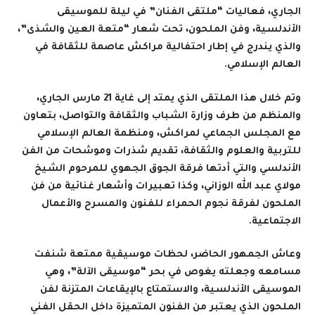
الجاري، فعاليات “ملتقى الفنان” في ليلة للموسيقى
الأندلسية، وفن الملحون، تحت شعار “متعة العين والشذى”،
والذي يندرج في إطار احتفالية مراكش عاصمة للثقافة في
العالم الإسلامي
.
وتم خلال هذا الملتقى الذي يمتد إلى غاية 21 مارس الجاري،
والمنظم من طرف وزارة الشباب والثقافة والتواصل، بتعاون
مع المجلس الجماعي لمراكش، ومنظمة العالم الإسلامي
للتربية والعلوم والثقافة، تقديم شذرات وموشحات من الفن
الأندلسي والتي أدتها فرقة الجوق الجهوي للمرحوم الشيخ
مولاي عبد الله الوزاني، وكذا تعبيرات وأشعار غنائية من فن
الملحون لفرقة نجوم الحمراء للفنون والمسرح والأعمال
الاجتماعية
.
وعاش الجمهور الحاضر، لحظات موسيقية ممتعة شنفت
مسامعه وجعلته يغوص في بحر “موسيقى الآلة”، وهي
الموسيقى الأندلسية، والاستمتاع بالإيقاعات المتزنة لفن
الملحون الذي يعتبر من الفنون المتميزة داخل الحقل الفني