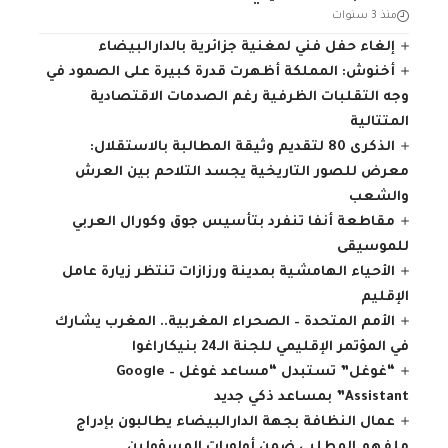
منذ 3 سنوات
إلغاء حفل فني لمغنية جزائرية بالدارالبيضاء
أخنوش: المملكة أظهرت قدرة كبيرة على الصمود في
وجه التقلبات الظرفية رغم الصدمات الاقتصادية
المتتالية
الذكرى 80 لتقديم وثيقة المطالبة بالاستقلال:
معرض للصور التاريخية يجسد التلاحم بين العرش
والشعب
مقاطعة أنفا تنفرد بتأسيس جوق وكورال العربي
للموسيقى
الأحياء الهامشية بمدينة ورزازات تنتظر زيارة عامل
الإقليم
الأمم المتحدة – الصحراء المغربية.. المغرب يشارك
في المؤتمر الإقليمي للجنة الـ24 بنيكاراغوا
“غوغل” تستبدل “مساعد غوغل – Google
Assistant” بمساعد ذكي جديد
عمال النظافة بجهة الدارالبيضاء يطالبون بإدراج
ملفهم المطلبي ضمن أولويات المسؤولين