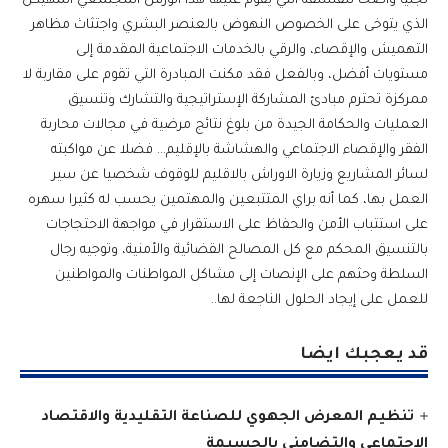
تجليا واضحا للفلسفة التي يقوم عليها هذا الورش المجتمعي المهيكل
الذي يتوخى على الخصوص النهوض بالعنصر البشري واجتثاث مظاهر
التهميش والإقصاء، والرقي بالخدمات الاجتماعية المقدمة إلى
مستويات أفضل، وبالفعل فقد مكنت المبادرة التي تقوم على مقاربة لا
ممركزة تحترم مبادئ المشاركة الإستراتيجية والتشارك وتنسيق
العمليات والحكامة الجيدة من بلوغ نتائج مرضية في مجالات محاربة
الفقر والإقصاء الاجتماعي والهشاشة بالإقليم… فضلا عن مواكبته
لسائر المشاريع وزيارة الاوراش بالاقليم للوقوف شخصيا عن سير
العمل بها، كما أنه براي المتتبعين والمهتمين يحسب له كثيرا سهره
على استتباب الأمن والحفاظ على الاستقرار في مواجهة الاحتجاجات
بالتنسيق المحكم مع كل المصالح القضائية والأمنية، وتوجيه رجال
السلطة وحثهم على الإنصات إلى مشاكل المواطنات والمواطنين
للعمل على إيجاد الحلول الناجعة لها..
قد يعجبك ايضا
تنظيم المعرض الجهوي للصناعة التقليدية والاقتصاد
الاجتماعي والتضامني بالحسيمة