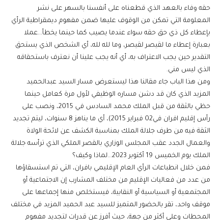
حقه وفاء بالعهد الذي قطعناه على أنفسنا بالسهر على نشر
المعلومة التي تمكن من الوقوف عليها ضمن مفهوم ديمقراطية الرأي
بإعطاء كل ذي حق حقه سواء عندما يصيب كما حينما يخطأ…عملا
بعبارة إعطاء ما لقيصر لقيصر، وما لله لله، أي الشخص الذي يستحق
التقدير حين يجب الاعتراف به، أي أنه يجب علينا أن نعترف باستحقاقه
الذي ليس مني.
ومن هذا الباب جاء مقالنا هذا ليستعرض مسار السيد عبدالحميد
المزيد الذي كان قد دشن مساره الوظيفي لأول مرة كعامل حينما
حظي بالثقة من قبل الملك محمد السادس في 2015، ونصب على
رأس إقليم افران في02 فبراير 2015)، أي ما يناهز 8 سنوات، ليتم تجديد
الثقة فيه من طرف جلالة الملك بمناسبة الكشف عن لائحة الولاة
والعمال الجدد عقب المجلس الوزاري بالقصر الملكي الذي ترأسه جلالة
الملك يوم الخميس 19 أكتوبر 2023…لماذا وكيف؟
فمن خلال انطباعات الرأي العام الإقليمي بافران، التي تم استسقاؤها
من عدد من فعاليات الإقليم من مختلف المشارب إن الاجتماعية أو
المجتمعية أو السياسية أو النقابية، فيستخلص منها إجماعها على
موقف واحد، تقر بالحضور المتميز للسيد عبد الحميد المزيد في مختلف
المحطات وعلى أكثر من جهة، حيث أفرز عن قدرات لتجديد مفهوم