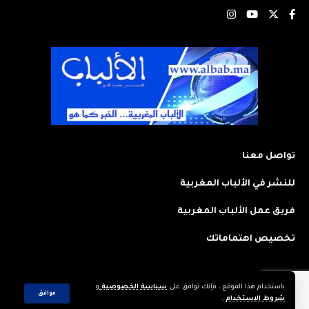
تواصل معنا
للنشر في الألباب المغربية
فريق عمل الألباب المغربية
تخصيص اهتماماتك
باستخدام هذا الموقع ، فإنك توافق على
سياسة الخصوصية
و
2023 © جميع الحقوق محفوظة لجريدة: الألباب المغربية. تم تصميمه وتطويره
موافق
شروط الاستخدام
.
بواسطة
CREAWEB.MA