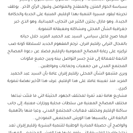
بسياسة الحوار المتزن والمنفتح والمتواصل وقبول الرأي الآخر… يوظف
تجربته ليقود مسيرة التنمية بهذا الإقليم، المبنية على الجدية والحكامة
الجيدة، وهو مازال يختزن الكثير من التجارب الميدانية، وهو الذي خبر
جغرافية الشأن المحلي ومشاكله ومعيقاته التنموية…
فيما صرح فاعل سياسي: السيد عبد الحميد المزيد خلال حياته
بالمجال الترابي بإقليم افران، ترجم المفهوم الجديد للسلطة كونه صب
تركيزه على رعاية المصالح العمومية بالإقليم فضلا عن دعوة المصالح
التابعة للعمالة إلى فتح جسر التواصل بينه وبين جميع مكونات
المجتمع المدني من جمعيات وجماعات ومواطنين…
ويرى متتبعو الشأن المحلي بإقليم إفران عامة بأن السيد عبد الحميد
المزيد منذ تعيينه عاملا على هذا الإقليم، عرف هذا الأخير نهضة تنموية
كبرى…
مشاريع هامة تعد ثمرة لمختلف الجهود الحثيثة التي ما فتئت تبذلها
مختلف المصالح المعنية من سلطات محلية ووزارات معنية، إلى جانب
ساكنة الإقليم ومختلف فعاليات المجتمع المدني، وعيا منها بالأهمية
البالغة التي يكتسيها هذا الورش المجتمعي النموذجي…
والواضح أن حصيلة المبادرة الوطنية للتنمية البشرية بإقليم إفران تعد