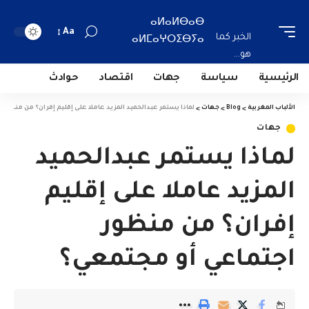
ⴰⵍⴰⵍⴱⴰⴱ
Aa
الخبر كما
ⴰⵍⵎⴰⵖⵔⵉⴱⵢⴰ
هو...
الرئيسية
سياسة
جهات
اقتصاد
حوادث
الألباب المغربية
>
Blog
>
جهات
>
لماذا يستمر عبدالحميد المزيد عاملا على إقليم إفران؟ من منظور
جهات
لماذا يستمر عبدالحميد
المزيد عاملا على إقليم
إفران؟ من منظور
اجتماعي أو مجتمعي؟