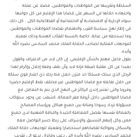
السلطة وتقريبها من المواطنات والمواطنين، فضلا عن عمله
واجتهاده خلالها في السهر على قضايا هذا الإقليم من كل جوانبها
سواء الإدارية أو الاقتصادية أو الاجتماعية أو القطاعاتية ككل… كل ذلك
في إطار نهج سياسة القرب والاهتمام بقضايا المواطنات والمواطنين
وما تستحقه من عناية، خاصة بالنسبة للفئات الهشة وذلك تفعيلا
للتوجهات الملكية لصاحب الجلالة الملك محمد السادس نصره الله
وأيده.
يقول فاعل مهتم بالشأن الإقليمي: إن كان لابد من الاعتراف والقول
بعيدا عن كل عقلية ضيقة فإنه لابد وأن نقف وقفة إجلال وإكرام لهذا
الرجل الذي سلك مسلكا جد متزن جعل منه رجلا ذي اعتبار قوي سلكه
من خلال تفاعله مع قضايا المواطنين عبر مختلف نقط الإقليم حضريا
وقرويا والتي تعتبر إحدى الركائز في النهج الذي يتم به التعامل مع
قضايا المواطنين داخل أروقة مقر العمالة، كشفت عن وجود سلوكات
مسؤولة تزداد رسوخا ومتانة بين جميع هياكل ورؤساء المصالح
بالعمالة نفسها بفضل المعاملة الجيدة واللباقة المهنية لدى جميع
ممن وكل إليهم التنسيق والإشراف على ربط جسر التواصل معه
والسكان ومواكبة لقضاياهم استحضارا وتفعيلا لتوجيهات جلالة الملك
محمد السادس نصره الله وأيده التي دعت وماتزال تدعو إلى تقريب