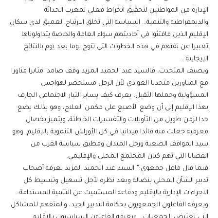
الإدارة من المواطنين لتحقيق انخراط فعلي لمغرب الحداثة
والديمقراطية والتنمية… السياسة التي تخلق الارتياح العميق لدى سكان
الإقليم الذين مافتئوا في أحاديثهم سواء العامة والخاصة يتداولوناها
تعبيرا عن ثقتهم في هذه الخطوات التي تتوج يوما بعد يوم بالنتائج
الإيجابية…
ويضيف المتحدث، فالسيد عبد الحميد المزيد وقف صامدا مثابرا مناورا
مع المناورين متحديا العوادي لأن الرجل مستحضر لهواجس
المسؤولية وحملها الثقيل، يعرف كيف يساير التيار الاجتماعي الجارف
بهذا الإقليم إلى أن وضع الأصبع على مكمن العلاج، وهو بذلك يضع
حدا لزمن طويل من التأويلات والتفسيرات الخاطئة، ويتميز بخصال
معرفية جعلت منه قائدا ميدانيا في كل الأوراش التنموية بالإقليم، وهو
سيد المواقف الصعبة ورجل الميدان ومطبق سياسة القرب من
القضايا التي تهم كيان المجتمع المحلي والإقليمي.
فيما قال فاعل جمعوي:” السيد عبد الحميد المزيد يعرفه أصحاب
تدبير الشأن المحلي بنضاله وبعد نظره لأجل تسهيل وتبسيط كل
الاجراءات الإدارية بالإقليم ودفاعه المستميت عن التنمية المستدامة…
ويعرفه الفاعلون الجمعويون بحكامة التدبير الجيد، والمتفهم للمشاكل
التي تعترض الجمعيات… ويعرفه الفاعلون السياسيون بالإقليم