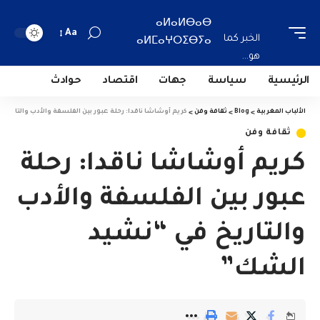
ⴰⵍⴰⵍⴱⴰⴱ
Aa
الخبر كما
ⴰⵍⵎⴰⵖⵔⵉⴱⵢⴰ
هو...
الرئيسية
سياسة
جهات
اقتصاد
حوادث
الألباب المغربية
>
Blog
>
ثقافة وفن
>
كريم أوشاشا ناقدا: رحلة عبور بين الفلسفة والأدب والتاريخ
ثقافة وفن
كريم أوشاشا ناقدا: رحلة
عبور بين الفلسفة والأدب
والتاريخ في “نشيد
الشك”