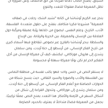
السياق، يصبح الكتاب دفاعًا صريحًا عن حق الاختلاف، وعن ضرورة أن
تظل المعرفة فضاءً مفتوحًا للتعدد والتنوع.
ينجز عبد الكريم أوشاشا في كتابه “نشيد الشك: رحلات في ضفاف
المعرفة” مشروعا فكريا متكاملا، ينفتح على حقول متعددة: الفلسفة،
الأدب، التاريخ، وعلم النفس، ليصوغ من خلالها رؤية عميقة ومركّبة حول
العلاقة بين الإنسان والمعرفة، بين الحرية والرقابة، بين الإبداع
والسلطة. يبحر أوشاشا بالقارئ عبر نصوص تتقاطع فيها أسماء كبرى
من تاريخ الفكر الإنساني، من أرسطو إلى حنة أرندت، ومن سلمان
رشدي إلى هاروكي موراكامي، ليكشف كيف أن معركة الإنسان من أجل
التفكير الحر لم تكن يومًا معركة سهلة أو محسومة.
لا يستقر النص في جنس واحد؛ فهو يكتب نفسه في منطقة التماس
بين الفلسفة والأدب والصورة والسرد الثقافي. حيث ينسج شبكة من
الحوارات الصامتة مع أعلام الفكر الإنساني، من أرسطو إلى حنة أرندت،
ومن سلمان رشدي إلى موراكامي، وتتحول القراءة إلى شكل من
أشكال السفر في الأزمنة والأفكار. هذا التعدد يمنح النص عمقًا تركيبيًا،
يجعل من المعرفة فضاءً متداخلاً لا يعترف بالحدود الصارمة.