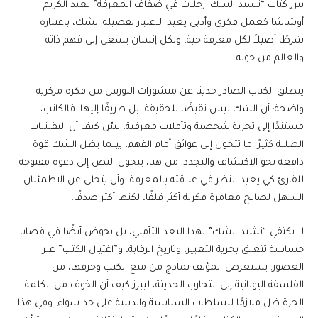
يبرز كتاب “نشيد الشك: رحلات في ضفاف المعرفة” لعبد الكريم
أوشاشا كعمل فكري وأدبي يعيد الاعتبار لفضيلة الشك، باعتباره
شرطًا أصيلاً لكل معرفة حية، ولكل إنسان يسعى إلى فهم ذاته
والعالم من حوله.
ينطلق الكتاب الصادر حديثا عن منشورات النورس من فكرة مركزية
واضحة: أن الشك ليس نقيضًا للحقيقة، بل طريقًا إليها. فالكاتب،
مستندًا إلى تجربة شخصية وتأملات معرفية، يبيّن كيف أن اليقينيات
الصلبة كثيرًا ما تتحول إلى عوائق أمام الفهم، بينما يظل الشك قوة
دافعة نحو الاكتشاف والتجدد. من هنا، يتحول النص إلى دعوة مفتوحة
للقارئ كي يعيد النظر في علاقته بالمعرفة، وأن يتخلى عن الاطمئنان
السهل لصالح مغامرة فكرية أكثر قلقًا، لكنها أكثر صدقًا.
لا يكتفي “نشيد الشك” بهذا البعد التأملي، بل يخوض أيضًا في قضايا
حساسة تتعلق بحرية التعبير، وتاريخ الرقابة، و”اغتيال الكتب” عبر
العصور. يستعرض المؤلف نماذج من منع الكتب وحرقها، من
الفلسفة اليونانية إلى التجارب الحديثة، ليبرز كيف أن الخوف من الكلمة
الحرة ظل ملازمًا للسلطات السياسية والدينية على حد سواء. وفي هذا