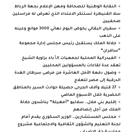
النقابة الوطنية للصحافة ومهن الإعلام بجهة الرباط
سلا القنيطرة تستنكر الاعتداء الذي تعرض له مراسلين
صحفيين
سفيان البقالي يخوض اليوم نهائي 3000 موانع وعينه
على الذهب
جلالة الملك يستقبل رئيس مجلس إدارة مجموعة
“سافران”
الفيدرالية المحلية لجمعيات الٱباء بزاوية الشيخ
تعقد عدة لقاءات بالمسؤولين المحليين
وصول دفعة الأمل العاشرة من مرضى سرطان الغدة
الدرقية إلى مصر للعلاج
27 قتيلا وآلاف الجرحى حصيلة حوادث السير بالمناطق
الحضرية ‏خلال الأسبوع الماضي
إقليم بني ملال.. سلاليو “أمغيلة” يناشدون جلالة
الملك من أجل إنصافهم
مجلس المستشارين.. الوزير السكوري يقدم أمام
لجنة التعليم والشؤون الثقافية والاجتماعية مشروع
ممارسة حق الإضراب