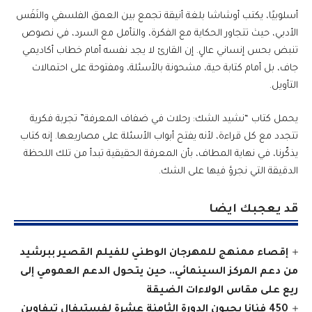
أسلوبيًا، يكتب أوشاشا بلغة أنيقة تجمع بين العمق الفلسفي والنَفَس
الأدبي، حيث تتجاور الحكاية مع الفكرة، والتأمل مع السرد، في نصوص
تنبض بحس إنساني عالٍ. إن القارئ لا يجد نفسه أمام خطاب أكاديمي
جاف، بل أمام كتابة حية، مشحونة بالأسئلة، ومفتوحة على احتمالات
التأويل.
يحمل كتاب “نشيد الشك: رحلات في ضفاف المعرفة” تجربة فكرية
تتجدد مع كل قراءة، لأنه يفتح أبواب الأسئلة على مصاريعها. إنه كتاب
يذكّرنا، في نهاية المطاف، بأن المعرفة الحقيقية تبدأ من تلك اللحظة
الدقيقة التي نجرؤ فيها على الشك.
قد يعجبك ايضا
إقصاء ممنهج للمهرجان الوطني للفيلم القصير ببرشيد
من دعم المركز السينمائي.. حين يتحول الدعم العمومي إلى
ريع على مقاس الولاءات الضيقة
450 فنانا يحيون الدورة الثامنة عشرة لفستيفال تيفاوين