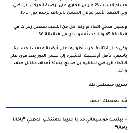
مساء السبت 23 مارس الجاري على أرضية المركب الرياضي
ولي العهد الأمير مولاي الحسن بالرباط، برسم دور الـ 16.
وسجل هدفي اتحاد تواركة، كل من اللاعب سهيل زمرات في
الدقيقة 45 واللاعب أمادو نداي في الدقيقة 56.
وفي مباراة ثانية، جرت أطوارها على أرضية ملعب المسيرة
بآسفي، تأهل أولمبيك الدشيرة إلى نفس الدور بعد فوزه على
الاتحاد الرياضي للفقيه بن صالح، بثلاثة أهداف مقابل هدف
واحد.
تحرير: مصطفى طه
قد يعجبك ايضا
بيتسو موسيماني مدربا جديدا للمنتخب الوطني “بافانا
بافانا”