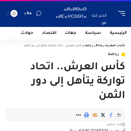
ⴰⵍⴰⵍⴱⴰⴱ
Aa
الخبر كما
ⴰⵍⵎⴰⵖⵔⵉⴱⵢⴰ
هو...
الرئيسية
سياسة
جهات
اقتصاد
حوادث
الألباب المغربية
>
Blog
>
رياضة
>
كأس العرش.. اتحاد تواركة يتأهل إلى دور الثمن
رياضة
كأس العرش.. اتحاد
تواركة يتأهل إلى دور
الثمن
منذ سنتين
آخر تحديث: 2024/03/24 at 4:46 مساءً