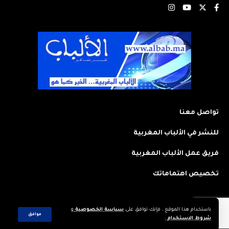
تواصل معنا
للنشر في الألباب المغربية
فريق عمل الألباب المغربية
تخصيص اهتماماتك
باستخدام هذا الموقع ، فإنك توافق على
سياسة الخصوصية
و
2023 © جميع الحقوق محفوظة لجريدة: الألباب المغربية. تم تصميمه وتطويره
موافق
شروط الاستخدام
.
بواسطة
CREAWEB.MA