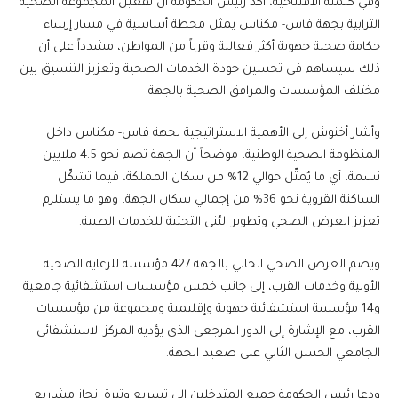
وفي كلمته الافتتاحية، أكد رئيس الحكومة أن تفعيل المجموعة الصحية
الترابية بجهة فاس- مكناس يمثل محطة أساسية في مسار إرساء
حكامة صحية جهوية أكثر فعالية وقرباً من المواطن، مشدداً على أن
ذلك سيساهم في تحسين جودة الخدمات الصحية وتعزيز التنسيق بين
مختلف المؤسسات والمرافق الصحية بالجهة.
وأشار أخنوش إلى الأهمية الاستراتيجية لجهة فاس- مكناس داخل
المنظومة الصحية الوطنية، موضحاً أن الجهة تضم نحو 4.5 ملايين
نسمة، أي ما يُمثّل حوالي 12% من سكان المملكة، فيما تشكّل
الساكنة القروية نحو 36% من إجمالي سكان الجهة، وهو ما يستلزم
تعزيز العرض الصحي وتطوير البُنى التحتية للخدمات الطبية.
ويضم العرض الصحي الحالي بالجهة 427 مؤسسة للرعاية الصحية
الأولية وخدمات القرب، إلى جانب خمس مؤسسات استشفائية جامعية
و14 مؤسسة استشفائية جهوية وإقليمية ومجموعة من مؤسسات
القرب، مع الإشارة إلى الدور المرجعي الذي يؤديه المركز الاستشفائي
الجامعي الحسن الثاني على صعيد الجهة.
ودعا رئيس الحكومة جميع المتدخلين إلى تسريع وتيرة إنجاز مشاريع