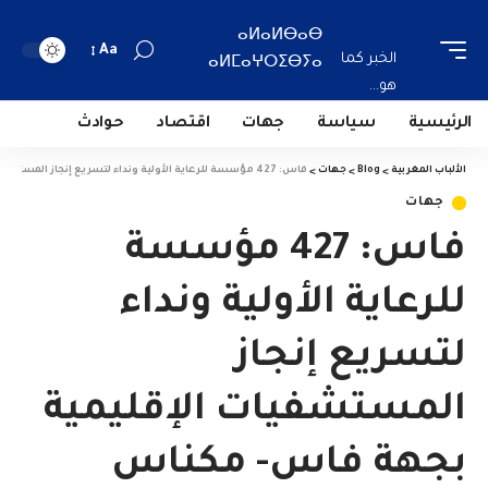
ⴰⵍⴰⵍⴱⴰⴱ
Aa
الخبر كما
ⴰⵍⵎⴰⵖⵔⵉⴱⵢⴰ
هو...
الرئيسية
سياسة
جهات
اقتصاد
حوادث
الألباب المغربية
>
Blog
>
جهات
>
فاس: 427 مؤسسة للرعاية الأولية ونداء لتسريع إنجاز المستشفيات الإقليمية بجهة فاس- مكناس
جهات
فاس: 427 مؤسسة
للرعاية الأولية ونداء
لتسريع إنجاز
المستشفيات الإقليمية
بجهة فاس- مكناس