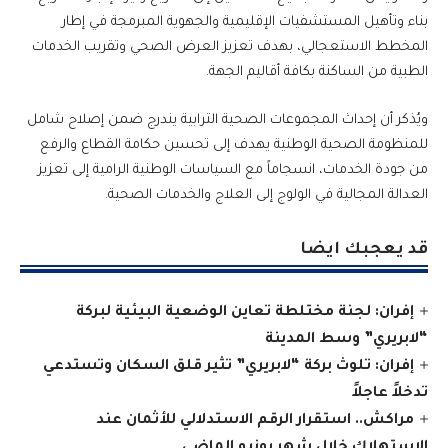
بناء وتأهيل المستشفيات الإقليمية والجهوية المبرمجة في إطار
المخطط الاستعجالي، بهدف تعزيز العرض الصحي وتقريب الخدمات
الطبية من الساكنة بكافة أقاليم الجهة.
ويُذكر أن إحداث المجموعات الصحية الترابية يندرج ضمن إصلاح شامل
للمنظومة الصحية الوطنية يهدف إلى تحسين حكامة القطاع والرفع
من جودة الخدمات، انسجاماً مع السياسات الوطنية الرامية إلى تعزيز
العدالة المجالية في الولوج إلى العلاج والخدمات الصحية.
قد يعجبك ايضا
إفران: لجنة مختلطة تعاين الوضعية البيئية لبركة
“لابريري” وسط المدينة
إفران: تلوث بركة “لابريري” تثير قلق السكان وتستدعي
تدخلاً عاجلاً
مراكش.. استقرار الرقم الاستدلالي للأثمان عند
الاستهلاك خلال شهر يونيو الماضي