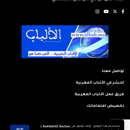
تواصل معنا
للنشر في الألباب المغربية
فريق عمل الألباب المغربية
تخصيص اهتماماتك
باستخدام هذا الموقع ، فإنك توافق على
سياسة الخصوصية
و
2023 © جميع الحقوق محفوظة لجريدة: الألباب المغربية. تم تصميمه وتطويره
موافق