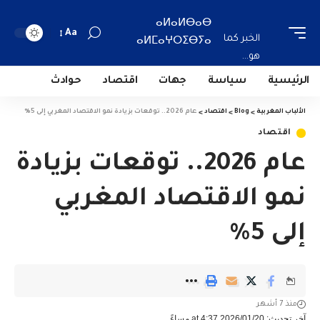
ⴰⵍⴰⵍⴱⴰⴱ
Aa
الخبر كما
ⴰⵍⵎⴰⵖⵔⵉⴱⵢⴰ
هو...
الرئيسية
سياسة
جهات
اقتصاد
حوادث
الألباب المغربية
>
Blog
>
اقتصاد
>
عام 2026.. توقعات بزيادة نمو الاقتصاد المغربي إلى 5%
اقتصاد
عام 2026.. توقعات بزيادة
نمو الاقتصاد المغربي
إلى 5%
منذ 7 أشهر
آخر تحديث: 2026/01/20 at 4:37 مساءً