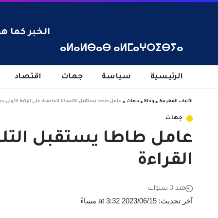
الخبر كما هو
ⴰⵍⴰⵍⴱⴰⴱ ⴰⵍⵎⴰⵖⵔⵉⴱⵢⴰ
الرئيسية
سياسة
جهات
اقتصاد
الألباب المغربية
>
Blog
>
جهات
>
عامل طاطا يستقبل التلميذة الحاصلة على الرتبة الأولى جه
جهات
عامل طاطا يستقبل التلمي
القراءة
منذ 3 سنوات
آخر تحديث: 2023/06/15 at 3:32 مساءً