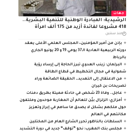
جهات
الرشيدية: المبادرة الوطنية للتنمية البشرية..
418 مشروعا لفائدة أزيد من 175 ألف امرأة
منذ سنتين
بإذن من أمير المؤمنين، المجلس العلمي الأعلى يعقد
دورته الربيعية العادية الـ37 يومي 19 و 20 يونيو الجاري
بالرباط
البرلمان: زينب العدوي تبرز الحاجة إلى إرساء رؤية
شمولية في مجال التخطيط في قطاع الطاقة
من الاعتقال إلى التهديد… الحقيقة الضائعة وراء
تصريحات بن كيران
عاجل.. وفاة 23 شخص في حادثة مميتة بطريق دمنات
أمزازي: الزلزال بيَّن للعالم أن المغاربة موحدون وملتفون
حول ملكهم بشكل لا يصدق ما ساهم في إبراز وتعزيز
مكانتهم في العالم
السلطات بالناظور تحرر الشارع العام من المختلين
مجلس بنك المغرب: نحو “توقف” جديد في دورة التشديد