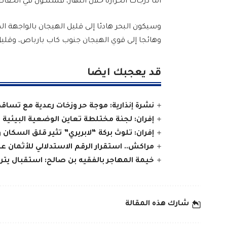
أما درجات الحرارة خلال النهار، فستكون في انخفا
وسيكون البحر هادئا إلى قليل الهيجان بالواجهة ا
وهائجا إلى قوي الهيجان جنوب كاب بارباص، وقليل
قد يعجبك ايضا
نشرة إنذارية: موجة حر وزخات رعدية مع تساق
إفران: لجنة مختلطة تعاين الوضعية البيئية 
إفران: تلوث بركة “لابريري” تثير قلق السكان و
مراكش.. استقرار الرقم الاستدلالي للأثمان 
خيمة المهاجر بالفقيه بن صالح: استقبال يتر
شارك هذه المقالة