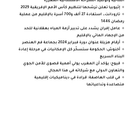
الثنائية وتوطيد الشراكة الاستثنائية المعززة
إثيوبيا تعلن ترشحها لتنظيم كأس الأمم الإفريقية 2029
تارودانت… استفادة 27 ألف و700 أسرة بالإقليم من عملية
رمضان 1446
عامل إفران يشدد على تدبير أزمة المياه بعقلانية للحد
من الإجهاد المائي بالإقليم
أرقام هزيلة عنوان دورة فبراير 2024 بجماعة فم العنصر
أخنوش: الحكومة ستسخّر كل الإمكانيات في مرحلة إعادة
البناء السريع
قيوح: يؤكد أن المغرب يولي أهمية قصوى للأمن الجوي
والتعاون الدولي مع شركائه في هذا المجال
في قلب العاصفة: قراءة في ديناميكيات إقليمية
متصاعدة وتداعياتها