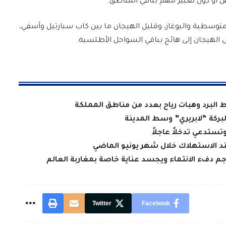
ض أو دون تغيير مهم بباقي المناطق.
لمتوسطية والبوغاز، وقليل الهيجان ما بين كاب سبارتيل وآسفي،
 الهيجان إلى هائج بباقي السواحل الأطلسية.
ط البرد وهبات رياح بعدد من مناطق المملكة
لبركة “لابريري” وسط المدينة
تستدعي تدخلاً عاجلاً
عند الاستهلاك خلال شهر يونيو الماضي
جم دفء الانتماء ويجسد عناية خاصة بمغاربة العالم
Twitter
Facebook