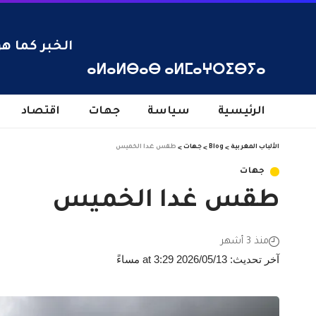
الخبر كما هو
ⴰⵍⴰⵍⴱⴰⴱ ⴰⵍⵎⴰⵖⵔⵉⴱⵢⴰ
الرئيسية
سياسة
جهات
اقتصاد
الألباب المغربية
>
Blog
>
جهات
>
طقس غدا الخميس
جهات
طقس غدا الخميس
منذ 3 أشهر
آخر تحديث: 2026/05/13 at 3:29 مساءً