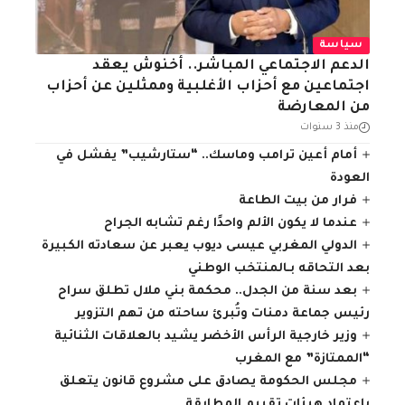
سياسة
الدعم الاجتماعي المباشر.. أخنوش يعقد
اجتماعين مع أحزاب الأغلبية وممثلين عن أحزاب
من المعارضة
منذ 3 سنوات
أمام أعين ترامب وماسك.. “ستارشيب” يفشل في
العودة
فرار من بيت الطاعة
عندما لا يكون الألم واحدًا رغم تشابه الجراح
الدولي المغربي عيسى ديوب يعبر عن سعادته الكبيرة
بعد التحاقه بـالمنتخب الوطني
بعد سنة من الجدل.. محكمة بني ملال تطلق سراح
رئيس جماعة دمنات وتُبرئ ساحته من تهم التزوير
وزير خارجية الرأس الأخضر يشيد بالعلاقات الثنائية
“الممتازة” مع المغرب
مجلس الحكومة يصادق على مشروع قانون يتعلق
باعتماد هيئات تقييم المطابقة