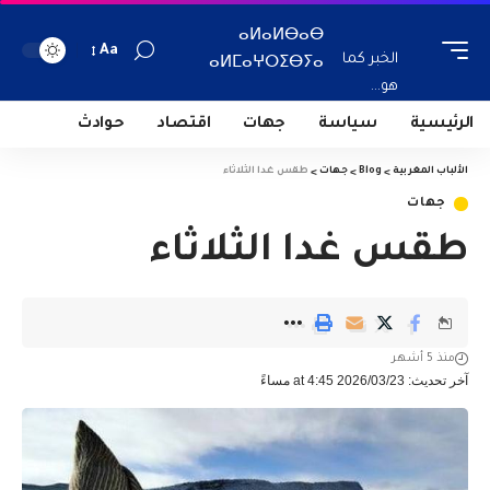
ⴰⵍⴰⵍⴱⴰⴱ
Aa
الخبر كما
ⴰⵍⵎⴰⵖⵔⵉⴱⵢⴰ
هو...
الرئيسية
سياسة
جهات
اقتصاد
حوادث
الألباب المغربية
>
Blog
>
جهات
>
طقس غدا الثلاثاء
جهات
طقس غدا الثلاثاء
منذ 5 أشهر
آخر تحديث: 2026/03/23 at 4:45 مساءً