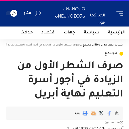
ⴰⵍⴰⵍⴱⴰⴱ
Aa
الخبر كما
ⴰⵍⵎⴰⵖⵔⵉⴱⵢⴰ
هو...
الرئيسية
سياسة
جهات
اقتصاد
حوادث
الألباب المغربية
>
Blog
>
مجتمع
>
صرف الشطر الأول من الزيادة في أجور أسرة التعليم نهاية أبريل
مجتمع
صرف الشطر الأول من
الزيادة في أجور أسرة
التعليم نهاية أبريل
منذ سنتين
آخر تحديث: 2024/04/16 at 10:06 مساءً