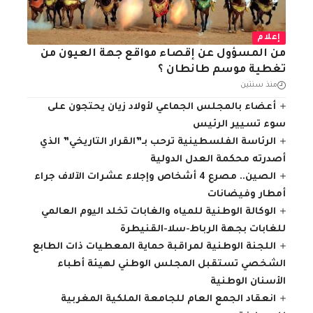
إعلام
من المسؤول عن إقصاء مواقع جهة العيون من
تغطية موسم طانطان ؟
منذ سنتين
أعضاء بالمجلس الجماعي لأولاد زيان يحتجون على
سوء تسيير الرئيس
الرئاسة الفلسطينية ترحب بـ”القرار التاريخي” الذي
أصدرته محكمة العدل الدولية
الصين.. مصرع 4 أشخاص وإجلاء عشرات الآلاف جراء
أمطار وفيضانات
الوكالة الوطنية للمياه والغابات تخلد اليوم العالمي
للغابات بجهة الرباط-سلا-القنيطرة
اللجنة الوطنية لمراقبة حماية المعطيات ذات الطابع
الشخصي تستقبل المجلس الوطني لهيئة أطباء
الأسنان الوطنية
انعقاد الجمع العام للجامعة الملكية المغربية