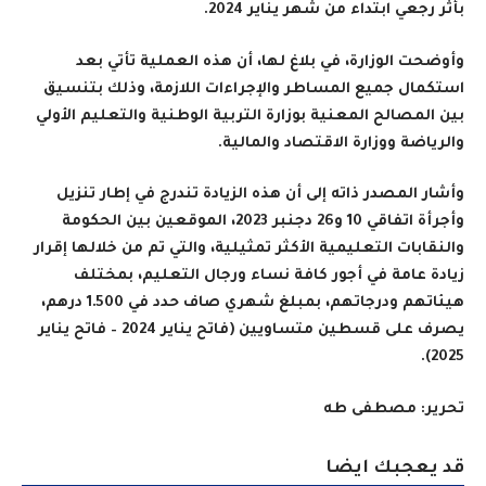
بأثر رجعي ابتداء من شهر يناير 2024.
وأوضحت الوزارة، في بلاغ لها، أن هذه العملية تأتي بعد
استكمال جميع المساطر والإجراءات اللازمة، وذلك بتنسيق
بين المصالح المعنية بوزارة التربية الوطنية والتعليم الأولي
والرياضة ووزارة الاقتصاد والمالية.
وأشار المصدر ذاته إلى أن هذه الزيادة تندرج في إطار تنزيل
وأجرأة اتفاقي 10 و26 دجنبر 2023، الموقعين بين الحكومة
والنقابات التعليمية الأكثر تمثيلية، والتي تم من خلالها إقرار
زيادة عامة في أجور كافة نساء ورجال التعليم، بمختلف
هيئاتهم ودرجاتهم، بمبلغ شهري صاف حدد في 1.500 درهم،
يصرف على قسطين متساويين (فاتح يناير 2024 – فاتح يناير
2025).
تحرير: مصطفى طه
قد يعجبك ايضا