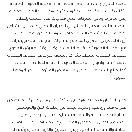
للصيد البحري والمديرية الجهوية للثقافة، والمديرية الجهوية للصناعة
التقليدية والسياحة ومؤسسة فوسبوكراع ومؤسسة الجنوب وجمعية
إفني مبادرات وباقي الشركاء، افتتح فعاليات هذه النسخة بإعطاء
الانطلاقة لبطولة كأس العرش في الطيران المظلي والطيران الشراعي
بمحرك، اثر ذلك أشرف السيد العامل والوفد المرافق له على افتتاح
أروقة المعرض الجهوي للفلاحة والمنتجات المجالية المنظم بشراكة
مع المديرية الجهوية والاقليمية للفلاحة، وكذا أروقة المعرض الجهوي
للصناعة التقليدية المنظم بشراكة وتنسيق مع غرفة الصناعة التقليدية
بجهة كلميم وادنون والمديرية الجهوية للصناعة التقليدية والسياحة.
كما اطلع السيد على العامل على معرض المنتوجات البحرية وفضاء
التذوق.
جدير بالذكر ان هذه التظاهرة التي ستمتد على مدى عشرة أيام تتضمن:
فقرات فنية ورياضية وفكرية، تجمع بين إبداعات الفن والموسيقى
الأمازيغية والحسانية والشعبية بمشاركة فنانين مرموقين على
المستوى الوطني والجهوي والمحلي، وإجراء مسابقات في الرياضات
المائية والأنشطة الشاطئية ورمي الصحون والكرة الحديدية وأنشطة