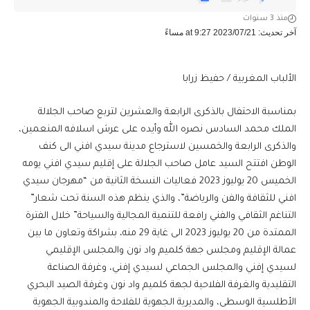
منذ 3 سنوات
آخر تحديث: 2023/07/21 at 9:27 مساءً
الألباب المغربية / حفيظ زرابا
بمناسبة الاحتفال بالذكرى الرابعة والعشرين لتربع صاحب الجلالة
الملك محمد السادس نصره الله وأيده على عرش اسلافه المنعمين،
والذكرى الرابعة والخمسين لاسترجاع مدينة سيدي افني الى كنف
الوطن افتتح السيد عامل صاحب الجلالة على إقليم سيدي افني يومه
الخميس 20 يوليوز 2023 فعاليات النسخة الثانية من “مهرجان سيدي
افني للثقافة والفن والرياضة”، والذي ينظم هذه السنة تحت شعار”
التناغم الثقافي والفني رافعة للتنمية المجالية والسياحة” خلال الفترة
الممتدة من 20 يوليوز 2023 الى غاية 29 منه، بشراكة وتعاون ما بين
عمالة الإقليم ومجلس جهة كلميم واد نون والمجلس الإقليمي
لسيدي إفني والمجلس الجماعي لسيدي إفني، وغرفة الصناعة
التقليدية والغرفة الفلاحية لجهة كلميم واد نون وغرفة الصيد البحري
الأطلسية الوسطى، والمديرية الجهوية للفلاحة والمندوبية الجهوية