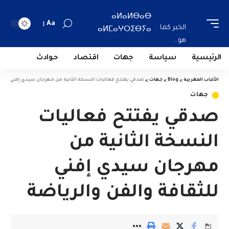
ⴰⵍⴰⵍⴱⴰⴱ
Aa
الخبر كما
ⴰⵍⵎⴰⵖⵔⵉⴱⵢⴰ
هو...
الرئيسية
سياسة
جهات
اقتصاد
حوادث
الألباب المغربية
>
Blog
>
جهات
>
صدقي يفتتح فعاليات النسخة الثانية من مهرجان سيدي إفني للثقا
جهات
صدقي يفتتح فعاليات
النسخة الثانية من
مهرجان سيدي إفني
للثقافة والفن والرياضة