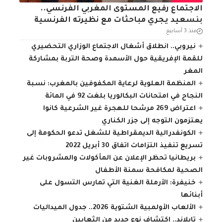
الاجتماع رفيع المستوى المغربي الفرنسي..
بنسعيد يجري مباحثات مع نظيرته الفرنسية
منذ 3 أسابيع
نيروبي.. انطلاق أشغال الاجتماع الوزاري التحضيري
للقمة الإفريقية حول الأسمدة وصحة التربة بمشاركة
المغر
المنظمة العلوية لرعاية المكفوفين بالمغرب: نسبة
النجاح في امتحانات البكالوريا بلغت 92 في المائة
اعتراض 269 مرشحا للهجرة غير الشرعية كانوا
يعتزمون التوجه إلى جزر الكناري
الكونفدرالية الديمقراطية للشغل تدعو الحكومة إلى
تسريع تنفيذ التزامات اتفاق 30 أبريل 2022
بريطانيا تحظر الإعلان عن المأكولات والمشروبات غير
الصحية لمكافحة سمنة الأطفال
خنيفرة: الأرملة الغنية التي تمارس التسول على
أبنائها
الألعاب الأولمبية الشتوية 2026.. جدول الميداليات
تايلاند.. اكتشاف نوع جديد من الثعابين