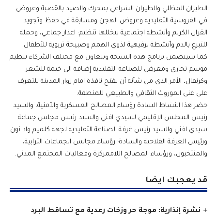
الطيران المظلي والطيران الشراعي بمحرك والصيد بالقصبة وعروض
في الفروسية التقليدية وعروض الهجن ومسابقة في حفظ وتجويد
القران الكريم وأنشطة اجتماعية يتخللها تنظيم: اعذار جماعي، وحملة
للتبرع بالدم وأنشطة ترفيهية لذوي الهمم وصبيحة تربوية للأطفال.
كما سيتضمن برنامج هذه النسخة وبتعاون مع مختلف الشركاء تنظيم
موسم تجاري ومعرض للصناعة التقليدية إضافة الى خيمة للشعر
وكرنفال، الأمر الذي من شأنه أن يفتح نافذة امام زوار المدينة للتعرف
على غنى الموروث الثقافي والطبيعي للمنطقة.
حضر هذا النشاط السادة رؤساء المصالح العسكرية والأمنية، والسيد
رئيس المجلس الإقليمي لسيدي افني والسيد رئيس مجلس جماعة
سيدي افني والسيد رئيس غرفة الصناعة التقليدية لجهة كلميم واد نون
ورئيس الغرفة الفلاحية والسادة؛ رؤساء مجالس الجماعات الترابية،
والمنتخبون، ورؤساء المصالح اللاممركزة وفعاليات المجتمع المدني.
قد يعجبك ايضا
نشرة إنذارية: موجة حر وزخات رعدية مع تساقط البرد