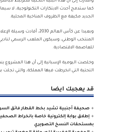
وأشارت إلى أن هذه البنية التحتية سترتبط مباشرة 
كما ستدمج أحدث الابتكارات التكنولوجية، لا سي
الجديد مكيفة مع الظروف المناخية المحلية.
وبعيدا عن كأس العالم 2030،
المنتخب الوطني، وسيكون الملعب الرسمي لناديي الو
للعاصمة الاقتصادية.
وخلصت اليومية الإسبانية إلى أن هذا المشروع يند
التحتية التي انخرطت فيها المملكة، والتي تجلت بوض
قد يعجبك ايضا
صحيفة أجنبية تشيد بخط القطار فائق السر
إطلاق بوابة إلكترونية خاصة بانخراط الصحف
بمستحقات النسخ التصويري