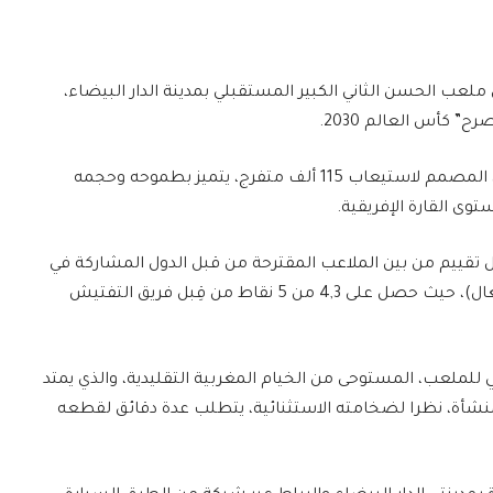
ن ملعب الحسن الثاني الكبير المستقبلي بمدينة الدار البيضاء،
 كأس العالم 2030.
وبحسب الصحيفة المتخصصة، فإن هذا الملعب، المصمم لاستيعاب 115 ألف متفرج، يتميز بطموحه وحجمه
وى القارة الإفريقية.
 تقييم من بين الملاعب المقترحة من قبل الدول المشاركة في
تنظيم كأس العالم 2030 (المغرب، إسبانيا والبرتغال)، حيث حصل على 4,3 من 5 نقاط من قِبل فريق التفتيش
لعب، المستوحى من الخيام المغربية التقليدية، والذي يمتد
يط بالمنشأة، نظرا لضخامته الاستثنائية، يتطلب عدة دقائق لقطعه