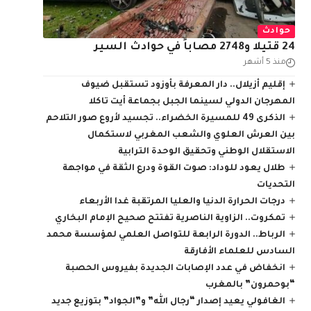
حوادث
24 قتيلا و2748 مصاباً في حوادث السير
منذ 5 أشهر
إقليم أزيلال.. دار المعرفة بأوزود تستقبل ضيوف
المهرجان الدولي لسينما الجبل بجماعة أيت تاكلا
الذكرى 49 للمسيرة الخضراء.. تجسيد لأروع صور التلاحم
بين العرش العلوي والشعب المغربي لاستكمال
الاستقلال الوطني وتحقيق الوحدة الترابية
طلال يعود للوداد: صوت القوة ودرع الثقة في مواجهة
التحديات
درجات الحرارة الدنيا والعليا المرتقبة غدا الأربعاء
تمكروت.. الزاوية الناصرية تفتتح صحيح الإمام البخاري
الرباط.. الدورة الرابعة للتواصل العلمي لمؤسسة محمد
السادس للعلماء الأفارقة
انخفاض في عدد الإصابات الجديدة بفيروس الحصبة
“بوحمرون” بالمغرب
الغافولي يعيد إصدار “رجال الله” و”الجواد” بتوزيع جديد