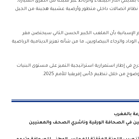
بمدينتي الدار البيضاء والرباط عبر شبكة من الطرق السيارة،
ما نظام اتصالات داخلي متطور وأرضية عشبية هجينة من الجيل
 أفادت وسيلة الإعلام الإسبانية بأن الملعب الكبير الحسن الثاني سيحتضن مقر
داد والرجاء البيضاويين، ما من شأنه تعزيز الدينامية الرياضية
رج في إطار استمرارية استراتيجية التميز على مستوى البنيات
وح من خلال تنظيم كأس إفريقيا للأمم 2025.
عة بالمغرب
يين في الصحافة الورقية وناشري الصحف والمعنيين