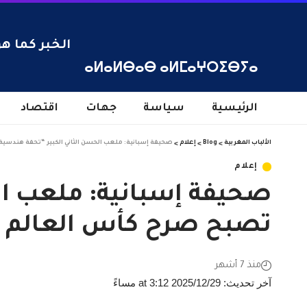
الخبر كما هو
ⴰⵍⴰⵍⴱⴰⴱ ⴰⵍⵎⴰⵖⵔⵉⴱⵢⴰ
الرئيسية
سياسة
جهات
اقتصاد
الألباب المغربية
>
Blog
>
إعلام
>
صحيفة إسبانية: ملعب الحسن الثاني الكبير “تحفة هندسية”
إعلام
صحيفة إسبانية: ملعب ال
تصبح صرح كأس العالم 2030
منذ 7 أشهر
آخر تحديث: 2025/12/29 at 3:12 مساءً