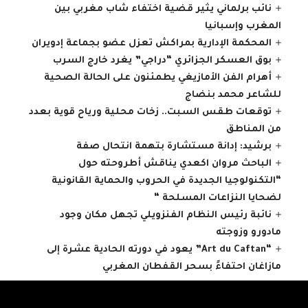
نائب برلماني يثير قضية اختفاء شاب مغربي بين
المغرب وإسبانيا
المحكمة الإدارية بمراكش تعزل عضو بجماعة إدويران
بوق العسكر الجزائري “دراجي” يغرد خارج السرب
أهرام الفن الأمازيغي يطمئنون على الحالة الصحية
للشاعر محمد بنضاج
توقعات طقس السبت.. زخات محلية ورياح قوية بعدد
من المناطق
برشيد: إدانة مستشارة بتهمة انتحال صفة
الباحث مروان اكعدي يناقش أطروحته حول
“التكنولوجيا الجديدة في الحروب والحماية القانونية
لضحايا النزاعات المسلحة “
نائبة رئيس النظام الفنزويلي تجهل مكان وجود
مادورو وزوجته
“Art du Caftan” يعود في دورته الحادية عشرة إلى
مازاغان احتفاءً بسحر القفطان المغربي