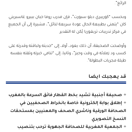
الرائع”.
وبحسب “كورييري ديلو سبورت”، فإن مدرب روما جيان بييرو غاسبريني
كان “يتمنى بطبيعة الحال عودة سريعة لنائل”، مشيرة إلى أن الجميع
في مركز تدريبات تريغوريا يُكن له التقدير.
وأوضحت الصحيفة، أن ذلك يعود، أولا، إلى “جديته ولباقته وقدرته على
كسب ود زملائه في وقت وجيز”، وثانيا، إلى “تنامي خبرته وثقته بنفسه
طيلة مجريات البطولة”.
قد يعجبك ايضا
صحيفة أجنبية تشيد بخط القطار فائق السرعة بالمغرب
إطلاق بوابة إلكترونية خاصة بانخراط الصحفيين في
الصحافة الورقية وناشري الصحف والمعنيين بمستحقات
النسخ التصويري
الجمعية المغربية للصحافة الجهوية ترحب بتنصيب