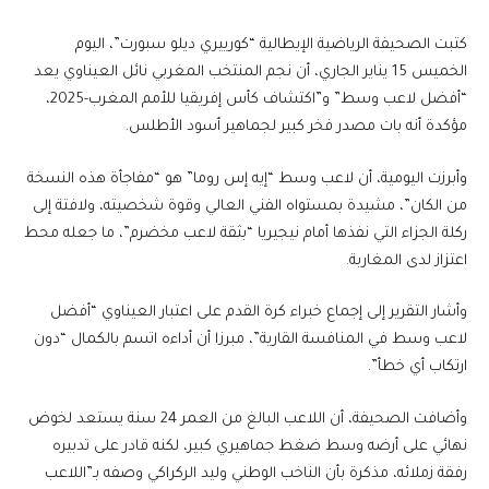
كتبت الصحيفة الرياضية الإيطالية “كورييري ديلو سبورت”، اليوم
الخميس 15 يناير الجاري، أن نجم المنتخب المغربي نائل العيناوي يعد
“أفضل لاعب وسط” و”اكتشاف كأس إفريقيا للأمم المغرب-2025،
مؤكدة أنه بات مصدر فخر كبير لجماهير أسود الأطلس.
وأبرزت اليومية، أن لاعب وسط “إيه إس روما” هو “مفاجأة هذه النسخة
من الكان”، مشيدة بمستواه الفني العالي وقوة شخصيته، ولافتة إلى
ركلة الجزاء التي نفذها أمام نيجيريا “بثقة لاعب مخضرم”، ما جعله محط
اعتزاز لدى المغاربة.
وأشار التقرير إلى إجماع خبراء كرة القدم على اعتبار العيناوي “أفضل
لاعب وسط في المنافسة القارية”، مبرزا أن أداءه اتسم بالكمال “دون
ارتكاب أي خطأ”.
وأضافت الصحيفة، أن اللاعب البالغ من العمر 24 سنة يستعد لخوض
نهائي على أرضه وسط ضغط جماهيري كبير، لكنه قادر على تدبيره
رفقة زملائه، مذكرة بأن الناخب الوطني وليد الركراكي وصفه بـ”اللاعب