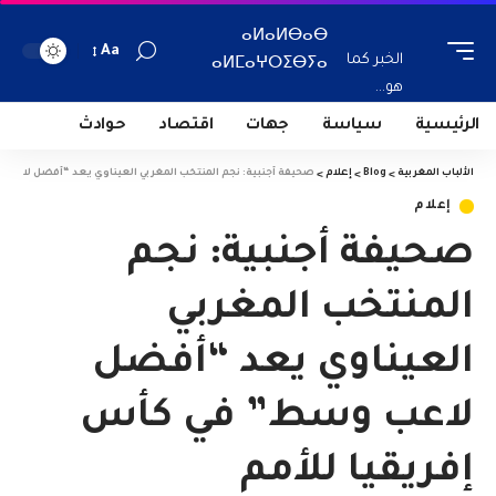
ⴰⵍⴰⵍⴱⴰⴱ
Aa
الخبر كما
ⴰⵍⵎⴰⵖⵔⵉⴱⵢⴰ
هو...
الرئيسية
سياسة
جهات
اقتصاد
حوادث
الألباب المغربية
>
Blog
>
إعلام
>
صحيفة أجنبية: نجم المنتخب المغربي العيناوي يعد “أفضل لاعب وسط
إعلام
صحيفة أجنبية: نجم
المنتخب المغربي
العيناوي يعد “أفضل
لاعب وسط” في كأس
إفريقيا للأمم