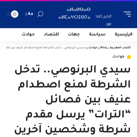
ⴰⵍⴰⵍⴱⴰⴱ
Aa
الخبر كما
ⴰⵍⵎⴰⵖⵔⵉⴱⵢⴰ
هو...
الرئيسية
سياسة
جهات
اقتصاد
حوادث
الألباب المغربية
>
Blog
>
حوادث
>
سيدي البرنوصي.. تدخل الشرطة لمنع اصطدام عنيف بين فصائل
حوادث
سيدي البرنوصي.. تدخل
الشرطة لمنع اصطدام
عنيف بين فصائل
“الترات” يرسل مقدم
شرطة وشخصين آخرين