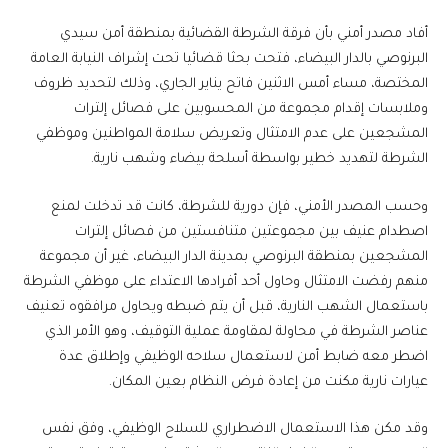
أفاد مصدر أمني بأن فرقة الشرطة القضائية بمنطقة أمن سيدي
البرنوصي بالدار البيضاء، فتحت بحثا قضائيا تحت إشراف النيابة العامة
المختصة، مساء أمس الاثنين فاتح يناير الجاري، وذلك لتحديد ظروف
وملابسات إقدام مجموعة من المحسوبين على فصائل إلترات
المشجعين على عدم الامتثال وتعريض سلامة المواطنين وموظفي
الشرطة لتهديد خطير بواسطة أسلحة بيضاء وشهب نارية.
وحسب المصدر الأمني، فإن دورية للشرطة، كانت قد تدخلت لمنع
اصطدام عنيف بين مجموعتين متنافستين من فصائل إلترات
المشجعين بمنطقة البرنوصي بمدينة الدار البيضاء، غير أن مجموعة
منهم رفضت الامتثال وحاول أحد أفرادها الاعتداء على موظفي الشرطة
باستعمال الشهب النارية، قبل أن يتم ضبطه ويحاول مرافقوه تعنيف
عناصر الشرطة في محاولة لمقاومة عملية التوقيف، وهو الأمر الذي
اضطر معه ضابط أمن لاستعمال سلاحه الوظيفي وإطلاق عدة
عيارات نارية مكنت من إعادة فرض النظام بعين المكان.
وقد مكن هذا الاستعمال الاضطراري للسلاح الوظيفي، وفق نفس