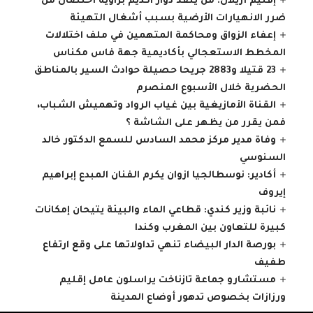
إقليم أزيلال: من ينقذ دوار اكديم بزاوية أحنصال من
ضرر الانهيارات الأرضية بسبب أشغال التهيئة
إعفاء الزواق ومحاكمة المتهمين في ملف اختلالات
المخطط الاستعجالي بأكاديمية جهة فاس مكناس
23 قتيلا و2883 جريحا حصيلة حوادث السير بالمناطق
الحضرية ‏خلال الأسبوع المنصرم
القناة الأمازيغية بين غياب الرواد وتهميش الشباب،
فمن يقرر من يظهر على الشاشة ؟
وفاة مدير مركز محمد السادس للسمع الدكتور خالد
السنوسي
أكادير: نوسطالجيا ازوان يكرم الفنان المبدع إبراهيم
إيروف
نائبة وزير كندي: قطاعي الماء والبيئة يتيحان إمكانات
كبيرة للتعاون بين المغرب وكندا
بورصة الدار البيضاء تنهي تداولاتها على وقع ارتفاع
طفيف
مستشارو جماعة تازناخت يراسلون عامل إقليم
ورزازات بخصوص تدهور أوضاع المدينة