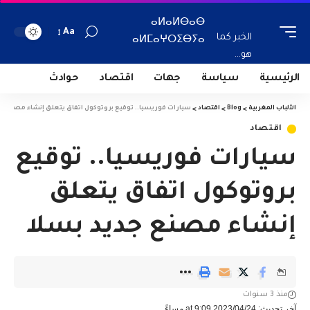
ⴰⵍⴰⵍⴱⴰⴱ
Aa
الخبر كما
ⴰⵍⵎⴰⵖⵔⵉⴱⵢⴰ
هو...
الرئيسية
سياسة
جهات
اقتصاد
حوادث
الألباب المغربية
>
Blog
>
اقتصاد
>
سيارات فوريسيا.. توقيع بروتوكول اتفاق يتعلق إنشاء مصنع جد
اقتصاد
سيارات فوريسيا.. توقيع
بروتوكول اتفاق يتعلق
إنشاء مصنع جديد بسلا
منذ 3 سنوات
آخر تحديث: 2023/04/24 at 9:09 مساءً