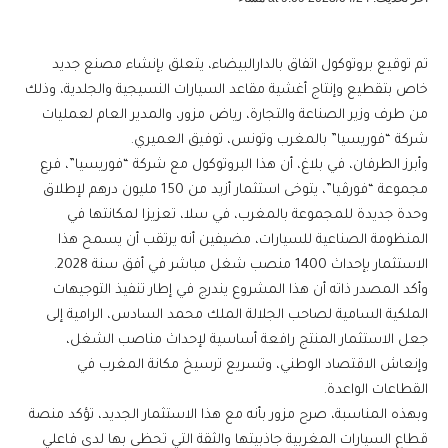
تم توقيع بروتوكول اتفاق بالدارالبيضاء، يتعلق بإنشاء مصنع جديد
خاص بتقطيع وإنتاج أغشية مقاعد السيارات النسيجية والجلدية، وذلك
من طرف وزير الصناعة والتجارة، رياض مزور، والمدير العام لعمليات
شركة “فوريسيا” بالمغرب وتونس، توفيق العميري.
وأبرز الطرفان، في بلاغ، أن هذا البروتوكول مع شركة “فوريسيا”، فرع
مجموعة “فورڤيا”، يتوخى استثمار أزيد من 150 مليون درهم لإطلاق
وحدة جديدة للمجموعة بالمغرب، في سلا، تعزيزا لمكانتها في
المنظومة الصناعية للسيارات، مضيفين أنه يرتقب أن يسمح هذا
الاستثمار بإحداث 1400 منصب شغل مباشر في أفق سنة 2028.
وأكد المصدر ذاته أن هذا المشروع يندرج في إطار تنفيذ التوجيهات
الملكية السامية لصاحب الجلالة الملك محمد السادس، الرامية إلى
جعل الاستثمار المنتج رافعة أساسية لإحداث مناصب الشغل،
وإنعاش الاقتصاد الوطني، وتسريع ترسيخ مكانة المغرب في
القطاعات الواعدة.
وبهذه المناسبة، صرح مزور بأنه مع هذا الاستثمار الجديد، تؤكد منصة
قطاع السيارات المغربية جاذبيتها والثقة التي تحظى بها لدى فاعلي