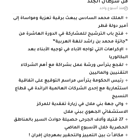
من سرطان الجلد
منذ أسبوع واحد
الملك محمد السادس يبعث برقية تعزية ومواساة إلى
أمير دولة قطر
فتح باب الترشيح للمشاركة في الدورة العاشرة من
“جائزة محمد بن راشد للغة العربية”
الإكراهات التي تواجه الآباء في توجيه الأبناء بعد
البكالوريا
لقجع يترأس ورشة عمل بشراكة مع أهم الشركاء
التقنيين والماليين
رئيس الحكومة يترأس مراسم التوقيع على اتفاقية
استثمارية مع إحدى الشركات العالمية الرائدة في قطاع
النسيج
والي جهة بني ملال في زيارة تفقدية للمركز
الاستشفائي الجهوي ببني ملال
27 قتيلا وآلاف الجرحى حصيلة حوادث السير بالمناطق
الحضرية ‏خلال الأسبوع الماضي
مكافٱت بين التمييز والتحقير بمهرجان إفران !