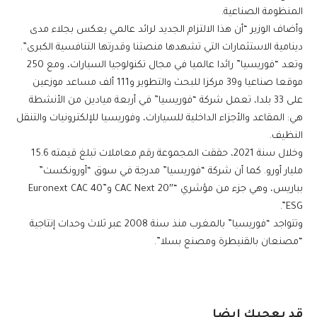
المنظومة الصناعية.
وأضاف الوزير “أن هذا الالتزام الجديد لرائد عالمي يعكس بجلاء مدى
دينامية الاستثمارات التي تشهدها منصتنا وقدرتها التنافسية الكبرى”.
وتعد “فوريسيا” رائدا عالميا في مجال تكنولوجيا السيارات، ومع 250
موقعا صناعيا و39 مركزا للبحث والتطوير و111 ألف مساعد موزعين
على 33 بلدا، تعمل شركة “فوريسيا” في أربعة ميادين من الأنشطة
هي: المقاعد والأجزاء الداخلية للسيارات، وفوريسيا للإلكترونيات والتنقل
النظيف.
وخلال سنة 2021، حققت المجموعة رقم معاملات تبلغ قيمته 15.6
مليار أورو. كما أن شركة “فوريسيا” مدرجة في سوق “أورونكست”
بباريس، وهي جزء من مؤشري “CAC Next 20″ و”Euronext CAC 40
ESG”.
وتتواجد “فوريسيا” بالمغرب منذ سنة 2008 عبر ثلاث وحدات إنتاجية
“مصنعان بالقنيطرة ومصنع بسلا”.
قد يعجبك ايضا