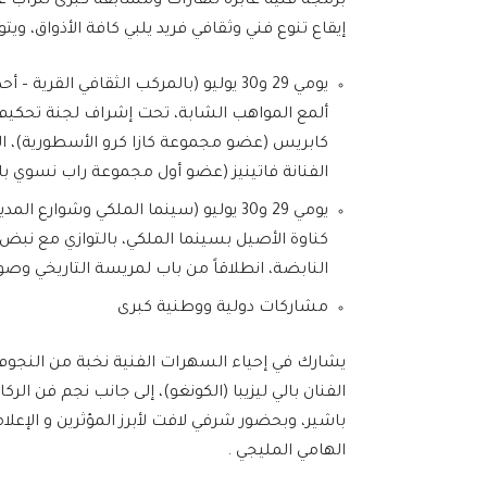
برمجة فنية عابرة للقارات ومسابقة كبرى للراب ع
إيقاع تنوع فني وثقافي فريد يلبي كافة الأذواق، ويت
يومي 29 و30 يوليو (بالمركب الثقافي 
ألمع المواهب الشابة، تحت إشراف لجنة تحكيم م
كابريس (عضو مجموعة كازا كرو الأسطورية)، ال
الفنانة فاتينيز (عضو أول مجموعة راب نسوي ب
يومي 29 و30 يوليو (سينما الملكي وشو
كناوة الأصيل بسينما الملكي، بالتوازي مع نب
النابضة، انطلاقاً من باب لمريسة التاريخي وصو
مشاركات دولية ووطنية كبرى
يشارك في إحياء السهرات الفنية نخبة من النجوم؛ 
الفنان بالي ليزيبا (الكونغو)، إلى جانب نجم فن ال
باشير، وبحضور شرفي لافت لأبرز المؤثرين و الإعل
الهامي المليجي .