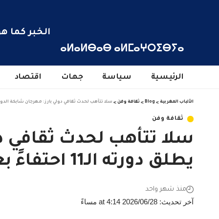
الخبر كما هو
ⴰⵍⴰⵍⴱⴰⴱ ⴰⵍⵎⴰⵖⵔⵉⴱⵢⴰ
الرئيسية
سياسة
جهات
اقتصاد
الألباب المغربية
>
Blog
>
ثقافة وفن
>
سلا تتأهب لحدث ثقافي دولي بارز: مهرجان شابكة الدولي للثقافة والفنون 
ثقافة وفن
سلا تتأهب لحدث ثقافي دو
يطلق دورته الـ11 احتفاءً بعيد العرش المجيد
منذ شهر واحد
آخر تحديث: 2026/06/28 at 4:14 مساءً