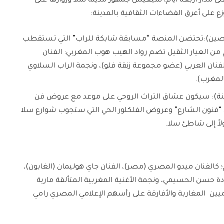
لى مدار أربعة أيام، سيعيش جمهور مدينة سلا وزوارها على
وزع على أعرق الفضاءات الثقافية بالمدينة:
القرية – أحصين):تحتضن المنصة “مسابقة شابكة للراب” التي تستقطب
ن العيار الثقيل تضم رواد الهيب هوب المغربي: الفنان
فنان العربي (عضو مجموعة زنقة فلو)، ونجمة الراب السلاوي
المغرب).
ارع المدينة): سيكون عشاق التراث الروحي على موعد مع عروض فن
ض “فنون الشارع” وعروض الفلكلور الحي التي ستجوب شوارع سلا
لاً إلى شاطئ سلا.
كالفنان ميدو المصري (مصر)، الفنان جاي هوليمان (الغابون)،
ركادة حسن الحسيمي، ونجمة الأغنية المغربية المتألقة مارية
اميين المغاربة والأفارقة على رأسهم الإعلامي المصري رامي