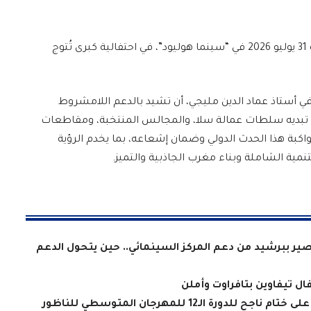
وتختتم فعاليات الدورة الحادية عشرة يوم الجمعة 31 يوليو 2026 في “سينما هوليود”، في احتفالية كبرى تُتوج
قافي أستاذ عماد الدين مليجي، أن تشيد بالدعم اللامشروط
ذي تبديه سلطات عمالة سلا، والمجالس المنتخبة، ومقاطعات
اكبة هذا الحدث الدولي وضمان إشعاعه، بما يخدم الرؤية
نمية الشاملة وبناء مغرب الجاذبية والتميز.
ر ببرشيد من دعم المركز السينمائي.. حين يتحول الدعم
ة الـ12 للمهرجان المتوسطي للناظور