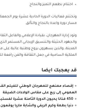
اختتام بطعم التميز والنجاح
مسار دورة واعدة بالنجاح والتألق.
وتود إدارة المهرجان، بقيادة الإعلامي والفاعل الث
والجهود الحثيثة والتنسيق الإيجابي المستمر ال
المدينة، والذين يسهرون بروح وطنية عالية على مو
الملكية السامية في جعل الثقافة والفن رافعة للت
قد يعجبك ايضا
إقصاء ممنهج للمهرجان الوطني للفيلم القصي
العمومي إلى ريع على مقاس الولاءات الضيقة
450 فنانا يحيون الدورة الثامنة عشرة لفستيفال تيفاوين بتافراوت وأملن
دنيا بطمة وكرم الريفي والشابة ماريا يوقعون على ختام ناجح للدور