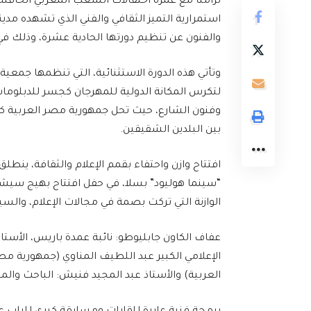
تزامناً مع غمرة احتفالات الشعب المغربي الحافل
استمرارية التميز الثقافي والفني الذي تشهده مدين
والفنون عن تنظيم دورتها الحادية عشرة، وذلك في الفترة الممتدة 
وتأتي هذه الدورة الاستثنائية، التي تنظمها جمعية
لتكرس المكانة الدولية للمهرجان كجسر للدبلوماسية
وفنون الشارع، حيث تحل جمهورية مصر العربية كضيف
بين البلدين الشقيقين.
“سينما هوليود” بسلا، في حفل افتتاح بهيج سيش
الوازنة التي تركت بصمة في مجالات الإعلام، والس
عفاف الكاون جابليوطو: نائبة عمدة باريس، الأستاذ
الإعلامي الكبير عبد اللطيف المناوي (جمهورية مص
العربية) والأستاذ عبد المجيد فنيش: الباحث والم