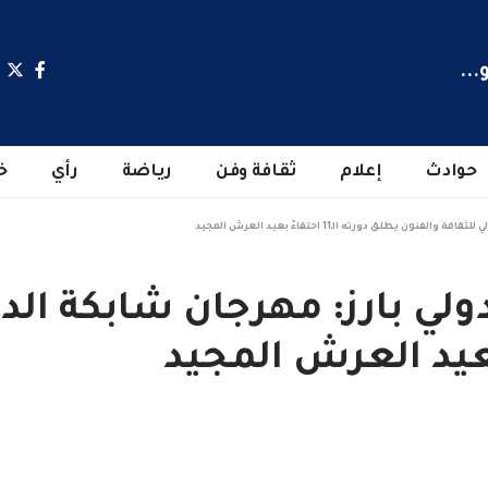
...
حوادث
إعلام
ثقافة وفن
رياضة
رأي
خ
يطلق دورته الـ11 احتفاءً بعيد العرش المجيد
لي بارز: مهرجان شابكة الدو