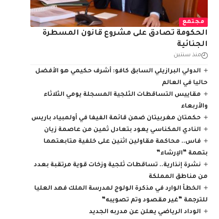
مجتمع
الحكومة تصادق على مشروع قانون المسطرة
الجنائية
منذ سنتين
الدولي البرازيلي السابق كافو: أشرف حكيمي هو الأفضل
حاليا في العالم
مقاييس التساقطات الثلجية المسجلة يومي الثلاثاء
والأربعاء
حكمتان مغربيتان ضمن قائمة الفيفا في أولمبياد باريس
النادي المكناسي يعود بتعادل ثمين من عاصمة زيان
فاس.. محاكمة مقاولين اثنين على خلفية متابعتهما
بتهمة “الإرشاء”
نشرة إنذارية.. تساقطات ثلجية وزخات قوية مرتقبة بعدد
من مناطق المملكة
الخطأ الوارد في مذكرة الولوج لمدرسة الملك فهد العليا
للترجمة “غير مقصود وتم تصويبه”
الوداد الرياضي يعلن عن مدربه الجديد