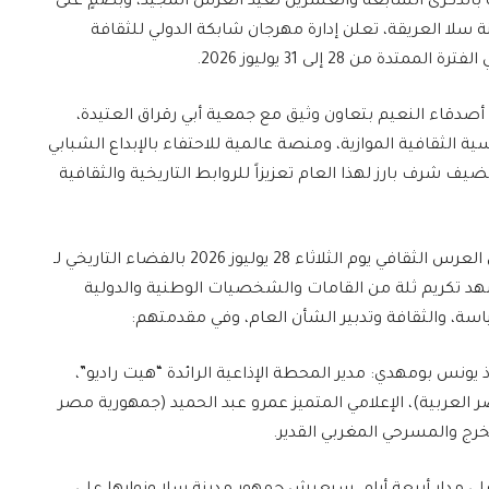
ة بالذكرى السابعة والعشرين لعيد العرش المجيد، وبصمٍ على
ة سلا العريقة، تعلن إدارة مهرجان شابكة الدولي للثقافة
من 28 إلى 31 يوليوز 2026.
 أصدقاء النعيم بتعاون وثيق مع جمعية أبي رقراق العتيدة،
 الثقافية الموازية، ومنصة عالمية للاحتفاء بالإبداع الشبابي
 شرف بارز لهذا العام تعزيزاً للروابط التاريخية والثقافية
افتتاح وازن واحتفاء بقمم الإعلام والثقافة، ينطلق العرس الثقافي يوم الثلاثاء 28 يوليوز 2026 بالفضاء التاريخي لـ
هد تكريم ثلة من القامات والشخصيات الوطنية والدولية
ياسة، والثقافة وتدبير الشأن العام، وفي مقدمتهم:
 يونس بومهدي: مدير المحطة الإذاعية الرائدة “هيت راديو”،
ر العربية)، الإعلامي المتميز عمرو عبد الحميد (جمهورية مصر
خرج والمسرحي المغربي القدير.