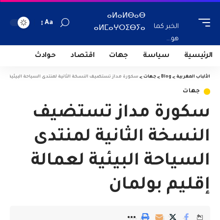
ⴰⵍⴰⵍⴱⴰⴱ
Aa
الخبر كما
ⴰⵍⵎⴰⵖⵔⵉⴱⵢⴰ
هو...
الرئيسية
سياسة
جهات
اقتصاد
حوادث
الألباب المغربية
>
Blog
>
جهات
>
سكورة مداز تستضيف النسخة الثانية لمنتدى السياحة البيئية لعمال
جهات
سكورة مداز تستضيف
النسخة الثانية لمنتدى
السياحة البيئية لعمالة
إقليم بولمان