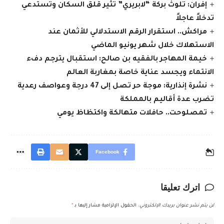
إفران: تلوث بركة “لابريري” تثير قلق السكان وتستدعي
تدخلاً عاجلاً
مراكش.. استقرار الرقم الاستدلالي للأثمان عند
الاستهلاك خلال شهر يونيو الماضي
خيمة المهاجر بالفقيه بن صالح: استقبال يترجم دفء
الانتماء ويجسد عناية خاصة بمغاربة العالم
نشرة إنذارية: موجة حر تصل إلى 47 درجة وعواصف رعدية
تضرب عدة أقاليم بالمملكة
تمصلوحت.. حافلات متهالكة واكتظاظ يومي
Facebook
اترك تعليقا
لن يتم نشر عنوان بريدك الإلكتروني.
الحقول الإلزامية مشار إليها بـ
*