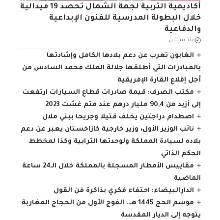
أكاديمية التربية لجهة الشمال تحصد 19 ميدالية
خلال البطولة المدرسية للفنون الإبداعية
والدفاعية
منذ سنتين
الغابون تعرب عن دعم بلادها الكامل وإشادتها
بالمبادرات التي أطلقها جلالة الملك محمد السادس من
أجل إقلاع القارة الإفريقية
مكتب الصرف: قيمة صادرات قطاع السيارات ارتفعت
إلى أزيد من 90,4 مليار درهم عند متم غشت 2023
اصطدام دراجتين يخلف قتيلا وجريحا ببني ملال
نائب الوزير الأول، وزير خارجية كازاخستان يعبر عن دعم
بلاده لسيادة المملكة ولوحدتها الترابية وكذا لمخطط
الحكم الذاتي
مقاييس الأمطار المسجلة بالمملكة خلال الـ24 ساعة
الماضية
الدارالبيضاء: احتفاء فكري بذاكرة فن القول
موسم الحج 1445 هـ.. الفوج الأول من الحجاج المغاربة
يتوجه إلى الديار المقدسة