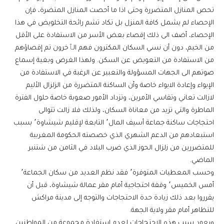
تحص المنازل المتضررة وحتى اذا ما أحصت المنازل المتضرة، فإن
الإحصاء لم يشمل كافة المنزل بل تكاد تشم رائحة التخلويض في هذا
الإحصاء، أضف الى ذلك إقصاء بعض الأسر من الاستفادة على الأقل
من الخيم، دون أن نسي السكان المكترون فهم الٱخرون تم إقصاؤهم
من الاستفادة من التعويض عن السكن. ولهذا الغرض وبغية إسماع
صوتهم الى الجهات المسؤولة والتعبير عن الرغبة في الاستفادة من
الإيواء وإعادة الايواء خاصة وأن الساكنة المتضررة من الزلزال الأليم
لازالت تعاني وتقاسي الأمرين، وتزداد الأمور صعوبة خاصة حلول الفترة
الماطرة والتي تزيد من معاناة السكان، ولذلك فلا زالت تتوالى
احتجاجات ساكنة جماعة أسيف المال٬ التابعة لإقليم شيشاوة٬ بسبب
استبعادهم من الدعم الشهري الذي خصصته الحكومة المغربية
للمتضررين من زلزال الحوز الذي ضرب البلاد في الثامن من شتنبر
الماضي.
وحسب المعطيات المتوفرة٬ فقد نظم العديد من سكان الجماعة٬
أمس الخميس٬ وقفة احتجاجية أمام مقر عمالة شيشاوة، قبل أن
يقرروا بعد ذلك زيادة حدة الاحتجاجات والتوجه إلى مدينة مراكش
للتظاهر أمام مقر ولاية الجهة.
ويعود سبب هذه الاحتجاجات لعدم استفادة مجموعة من المواطنين