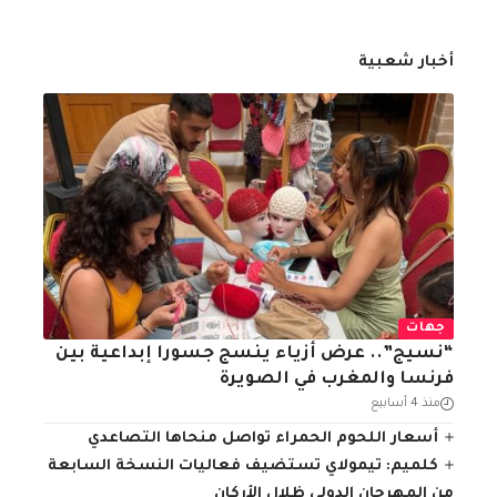
أخبار شعبية
جهات
“نسيج”.. عرض أزياء ينسج جسورا إبداعية بين
فرنسا والمغرب في الصويرة
منذ 4 أسابيع
أسعار اللحوم الحمراء تواصل منحاها التصاعدي
كلميم: تيمولاي تستضيف فعاليات النسخة السابعة
من المهرجان الدولي ظلال الأركان