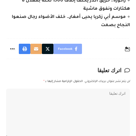
زاكورة.. حريق أكدز يخلف إتلاف 1500 نخلة بمعدل 8
هكتارات ونفوق ماشية
موسم أبي زكريا يحيى أمغار… خلف الأضواء رجال صنعوا
النجاح بصمت
Facebook
اترك تعليقا
لن يتم نشر عنوان بريدك الإلكتروني.
الحقول الإلزامية مشار إليها بـ
*