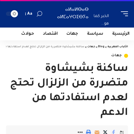
ⴰⵍⴰⵍⴱⴰⴱ
Aa
الخبر كما
ⴰⵍⵎⴰⵖⵔⵉⴱⵢⴰ
هو...
الرئيسية
سياسة
جهات
اقتصاد
حوادث
الألباب المغربية
>
Blog
>
جهات
>
ساكنة بشيشاوة متضررة من الزلزال تحتج لعدم استفادتها من ال
جهات
ساكنة بشيشاوة
متضررة من الزلزال تحتج
لعدم استفادتها من
الدعم