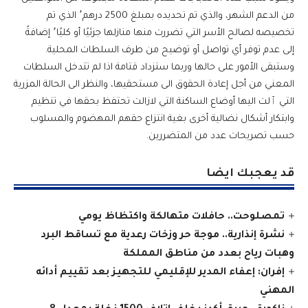
من الدعم الشهر، والذي تم تحديده بمبلغ 2500 درهم٬ الذي تم
تخصيصه لصالح الأسر التي تضررت منها منازلها جزئيًا أو كليًا٬ إضافةً
إلى عدم توفر أي تواصل أو توضيح من طرف السلطات المحلية.
وستبقى الأمور على حالها وربما ستزداد قتامة اذا لم تتدخل السلطات
المعني من أجل إعادة الحقوق الى مستحقيها، والنظر الى الحالة المزرية
التي ٱلت اليها أوضاع الساكنة التي لازالت تحتفظ بحقها في تنظيم
وابتكار أشكال نضالية أخرى بغية انتزاع حقهم المهضوم والمسلوب
حسب تصريحات عدد من المتضررين.
قد يعجبك ايضا
تمصلوحت.. حافلات متهالكة واكتظاظ يومي
نشرة إنذارية.. موجة حر وزخات رعدية مع تساقط البرد
وهبات رياح بعدد من مناطق المملكة
إفران: إعفاء المدير للإقليمي للتجهيز بعد تقييم أدائه
المهني