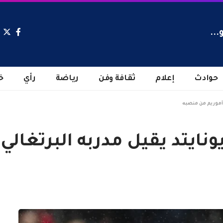
...
حوادث
إعلام
ثقافة وفن
رياضة
رأي
خ
ن أموريم من منصبه
نايتد يقيل مدربه البرتغالي