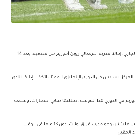
أعلن نادي مانشستر يونايتد، اليوم الإثنين 05 يناير الجاري، إقالة مدربه البرتغالي روبن أموريم من منصبه، بعد 14
المركز السادس في الدوري الإنجليزي الممتاز، اتخذت إدارة النادي
مباراة تحت قيادة أموريم في الدوري هذا الموسم، تخللتها ثماني انتصارات، وسبعة
وسيتولى متوسط الميدان السابق الأسكتلندي دارين فليتشر، وهو مدرب فريق يونايتد دون 18 عاما في الوقت
ء المقبل.