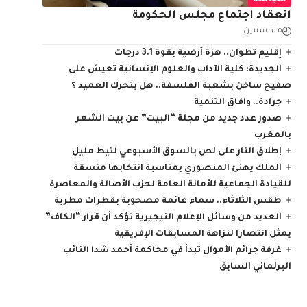
سياسة
انعقاد اجتماع مجلس الحكومة
منذ سنتين
إقليم تطوان.. هزة أرضية بقوة 3.1 درجات
الجديدة: كلية الآداب والعلوم الإنسانية تعيش على
صفيح ساخن بشعبة الفلسفة.. هل يتحرك العميد ؟
جرادة.. وآفاق التنمية
صدور عدد جديد من مجلة “البيت” عن بيت الشعر
بالمغرب
إطلاق النار على لص بالسوق الأسبوعي لتيط مليل
الملك يهنئ المنصوري بمناسبة انتخابها منسقة
للقيادة الجماعية للأمانة العامة لحزب الأصالة والمعاصرة
طقس الثلاثاء.. سماء غائمة مصحوبة بقطرات مطرية
العديد من وسائل الإعلام النيجيرية تؤكد أن قرار “الكاف”
يمثل انتصارا لنزاهة المسابقات الإفريقية
غرفة جرائم الأموال تبدأ في محاكمة أحمد شدا النائب
البرلماني السابق