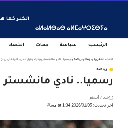
الخبر كما هو
ⴰⵍⴰⵍⴱⴰⴱ ⴰⵍⵎⴰⵖⵔⵉⴱⵢⴰ
الرئيسية
سياسة
جهات
اقتصاد
الألباب المغربية
>
Blog
>
رياضة
>
رسميا.. نادي مانشستر يونايتد يقيل مدربه البرتغالي روب
رياضة
رسميا.. نادي مانشستر يو
منذ 7 أشهر
آخر تحديث: 2026/01/05 at 1:34 مساءً