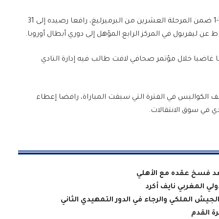
وكان مانشستر يونايتد قد تعادل أمام ليدز يونايتد 1-1 ضمن المرحلة العشرين من البرميرليغ، رافعا رصيده إلى 31
عن ليفربول في المركز الرابع المؤهل إلى دوري أبطال أوروبا.
تعادل أمام ليدز، بدا البرتغالي البالغ 40 عاما غاضبا خلال مؤتمر صحافي لافت طالب فيه إدارة النادي
لف الكواليس في الفترة التي سبقت المباراة، رافضا إعطاء
 في سوق الانتقالات.
بعد فسخ عقده مع الأهلي
لي المغربي نايف أكرد
لجيش الملكي والرجاء في الدور التمهيدي الثاني
ة القدم