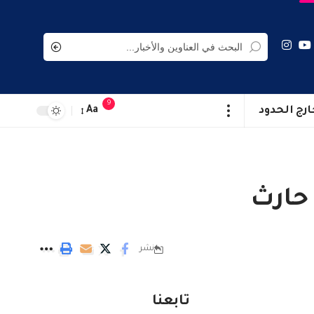
9
ارج الحدود
Aa
 حارث
نشر
تابعنا