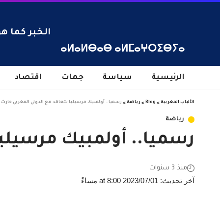
الخبر كما هو
ⴰⵍⴰⵍⴱⴰⴱ ⴰⵍⵎⴰⵖⵔⵉⴱⵢⴰ
الرئيسية
سياسة
جهات
اقتصاد
الألباب المغربية
>
Blog
>
رياضة
>
رسميا.. أولمبيك مرسيليا يتعاقد مع الدولي المغربي حارث
رياضة
رسميا.. أولمبيك مرسيليا
منذ 3 سنوات
آخر تحديث: 2023/07/01 at 8:00 مساءً