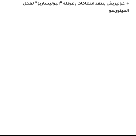
غوتيريش ينتقد انتهاكات وعرقلة “البوليساريو” لعمل
المينورسو