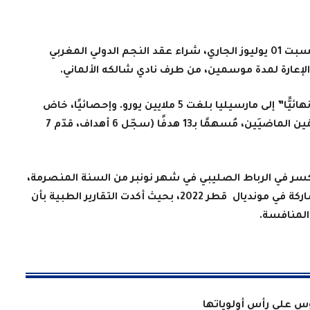
أعلن فريق أولمبيك مرسيليا الفرنسي، اليوم السبت 01 يوليوز الجاري، شراء عقد النجم الدولي المغربي
إعارة لمدة موسمين، من طرف نادي شالكه الألماني.
، أن رسوم انتقال حارث “نهائيًّا” إلى مارسيليا بلغت 5 ملايين يورو. وإحصائيًا، خاض
اللاعب 50 مباراة مع مارسيليا على مدار الموسمَين الماضيَين، مُسهمًا بـ13 هدفًا (سجّل 6 أهداف، قدّم 7
كسر في
الرباط الصليبي في شهر نونبر من السنة المنصرمة،
ركة في مونديال
قطر 2022، بحيث أكدت التقارير الطبية بأن
 المنافسة.
وس على رأس أولوياتها