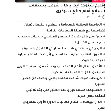
حوادث
إقليم شتوكة آيت باها.. شرطي يستعمل
السلاح أمام جانح ببيوكرى
منذ 4 أشهر
الجامعة الوطنية للصحافة والإعلام والاتصال تعلن
تضامنها مع شغيلة الجماعات الترابية
جون ويل باغو يتحدث للسفير الفرنسي بالجزائر ويجدد له
دعم باريس الكامل له
الركراكي يستدعي 26 لاعبا لمباراتي الغابون وليسوتو
الحوز.. انقلاب سيارة إسعاف على إثر اصطدامها بسيارة
خفيفة بتحناوت
الأمين العام للأمم المتحدة يكرم ثلاثة من القبعات الزرق
التابعين للقوات المسلحة الملكية
خريبكة… ضبط شاحنة محملة بطني ونصف من مخدر
الشيرا
الحسيمة: صدمة كبرى بعد العثور على جثة ثلاثيني
مُعلَّقة داخل منزله
الدار البيضاء.. اختتام فعاليات الدورة الأولى لمهرجان
الفن