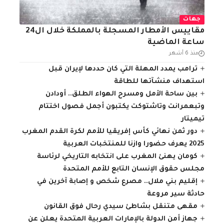
جهات
مقاييس الأمطار المسجلة بالمملكة خلال ال24
ساعة الماضية
منذ 6 أشهر
ترامب يمدد المهلة التي كان حددها لإيران قبل
استهداف منشآتها للطاقة
بين ساحة الأمل ومسرح الهواء الطلق.. أودادن
وتبعمرانت وتاشتوكت يكتبون أجمل فصول اختتام
تيميتار
دور ثمن نهائي كأس إفريقيا للأمم لكرة القدم المغرب
2025 يعرف حضورا وازنا للمنتخبات العربية
كومان يهنئ المغرب على انتخابه التاريخي لرئاسة
مجلس حقوق الإنسان التابع للأمم المتحدة
إقليم بني ملال.. مصرع شخص و إصابة آخرين في
حادثة سير مروعة
مقهى متنقل بشاطئ سيدي رحال فوق القانون
جهاز أمن الدولة بالإمارات العربية المتحدة يعلن عن