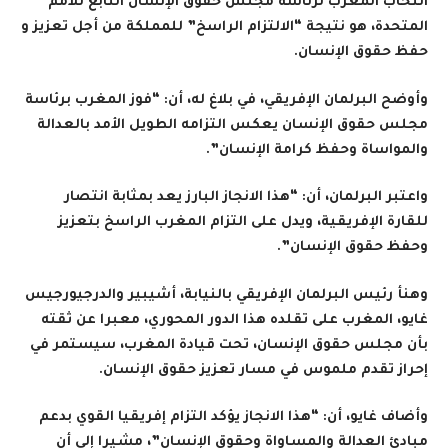
انتخاب المغرب لرئاسة مجلس حقوق الإنسان التابع للأمم
المتحدة، هو نتيجة “الالتزام الراسخ” للمملكة من أجل تعزيز و
حفظ حقوق الإنسان.
وأوضح البرلمان الإفريقي، في بلاغ له، أن: “فوز المغرب برئاسة
مجلس حقوق الإنسان يعكس التزامه الطويل الأمد بالعدالة
والمواساة وحفظ كرامة الإنسان”.
واعتبر البرلمان، أن: “هذا الانجاز البارز يعد بمثابة انتصار
للقارة الإفريقية، ويدل على التزام المغرب الراسخ بتعزيز
وحفظ حقوق الإنسان”.
وهنأ رئيس البرلمان الإفريقي بالنيابة، أشيبير والدرجيورجيس
غايو، المغرب على تقلده هذا الدور المحوري، معبرا عن ثقته
بأن مجلس حقوق الإنسان، تحت قيادة المغرب، سيستمر في
إحراز تقدم ملموس في مسار تعزيز حقوق الإنسان.
وأضاف غايو، أن: “هذا الانجاز يؤكد التزام إفريقيا القوي بدعم
مبادئ العدالة والمساواة وحقوق الإنسان”، مشيرا إلى أن