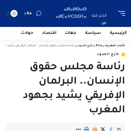
ⴰⵍⴰⵍⴱⴰⴱ
Aa
الخبر كما
ⴰⵍⵎⴰⵖⵔⵉⴱⵢⴰ
هو...
الرئيسية
سياسة
جهات
اقتصاد
حوادث
الألباب المغربية
>
Blog
>
خارج الحدود
>
رئاسة مجلس حقوق الإنسان.. البرلمان الإفريقي يشيد بجهو
خارج الحدود
رئاسة مجلس حقوق
الإنسان.. البرلمان
الإفريقي يشيد بجهود
المغرب