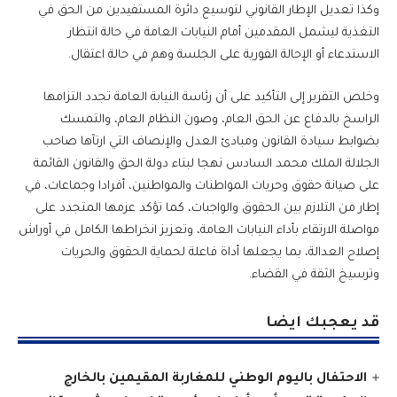
وكذا تعديل الإطار القانوني لتوسيع دائرة المستفيدين من الحق في
التغذية ليشمل المقدمين أمام النيابات العامة في حالة انتظار
الاستدعاء أو الإحالة الفورية على الجلسة وهم في حالة اعتقال.
وخلص التقرير إلى التأكيد على أن رئاسة النيابة العامة تجدد التزامها
الراسخ بالدفاع عن الحق العام، وصون النظام العام، والتمسك
بضوابط سيادة القانون ومبادئ العدل والإنصاف التي ارتآها صاحب
الجلالة الملك محمد السادس نهجا لبناء دولة الحق والقانون القائمة
على صيانة حقوق وحريات المواطنات والمواطنين، أفرادا وجماعات، في
إطار من التلازم بين الحقوق والواجبات، كما تؤكد عزمها المتجدد على
مواصلة الارتقاء بأداء النيابات العامة، وتعزيز انخراطها الكامل في أوراش
إصلاح العدالة، بما يجعلها أداة فاعلة لحماية الحقوق والحريات
وترسيخ الثقة في القضاء.
قد يعجبك ايضا
الاحتفال باليوم الوطني للمغاربة المقيمين بالخارج