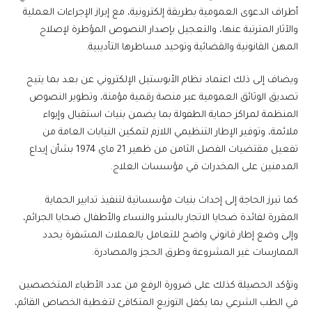
أطراف الدعوى العمومية بطريقة إلكترونية، مع إبراز الإجراءات العملية
والآثار المترتبة عنها، والتعجيل بإصدار النصوص المؤطرة لإصلاح
المهن القانونية والقضائية وتوحيد مساطرها التأديبية.
ويضاف إلى ذلك اعتماد نظام الأبوستيل الإلكتروني عن بعد بما يتيح
تصديق الوثائق العمومية عبر منصة رقمية مؤمنة، وتطوير النصوص
المنظمة لمراكز حماية الطفولة بما يضمن بنيات استقبال وإيواء
ملائمة، وتوفير الإطار التنظيمي اللازم لتمكين النيابات العامة من
تفعيل مقتضيات الفصل الثامن من ظهير 21 ماي 1974 بشأن إيداع
المدمنين على المخدرات في مؤسسات العلاج.
كما تبرز الحاجة إلى إحداث بنيات مؤسساتية لتنفيذ تدابير الحماية
المقررة لفائدة ضحايا الاتجار بالبشر والنساء والأطفال ضحايا الجرائم،
وإلى وضع إطار قانوني واضح للتعامل بالعملات المشفرة يحدد
الممارسات غير المشروعة وطرق الحجز والمصادرة.
وتؤكد الحصيلة كذلك على ضرورة الرفع من عدد الأطباء المتخصصين
في الطب الشرعي بما يكفل التوزيع المتكافئ لتغطية الخصاص القائم،