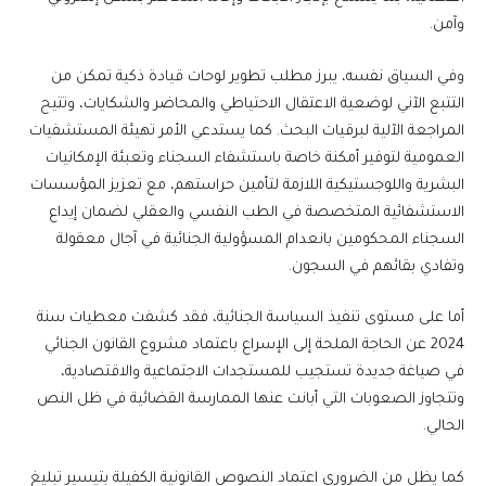
وآمن.
وفي السياق نفسه، يبرز مطلب تطوير لوحات قيادة ذكية تمكن من
التتبع الآني لوضعية الاعتقال الاحتياطي والمحاضر والشكايات، وتتيح
المراجعة الآلية لبرقيات البحث. كما يستدعي الأمر تهيئة المستشفيات
العمومية لتوفير أمكنة خاصة باستشفاء السجناء وتعبئة الإمكانيات
البشرية واللوجستيكية اللازمة لتأمين حراستهم، مع تعزيز المؤسسات
الاستشفائية المتخصصة في الطب النفسي والعقلي لضمان إيداع
السجناء المحكومين بانعدام المسؤولية الجنائية في آجال معقولة
وتفادي بقائهم في السجون.
أما على مستوى تنفيذ السياسة الجنائية، فقد كشفت معطيات سنة
2024 عن الحاجة الملحة إلى الإسراع باعتماد مشروع القانون الجنائي
في صياغة جديدة تستجيب للمستجدات الاجتماعية والاقتصادية،
وتتجاوز الصعوبات التي أبانت عنها الممارسة القضائية في ظل النص
الحالي.
كما يظل من الضروري اعتماد النصوص القانونية الكفيلة بتيسير تبليغ