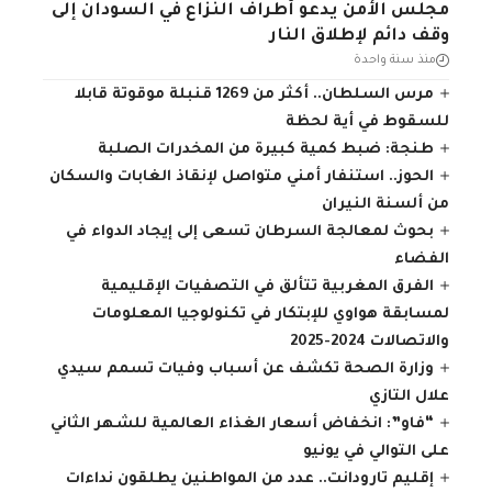
مجلس الأمن يدعو أطراف النزاع في السودان إلى
وقف دائم لإطلاق النار
منذ سنة واحدة
مرس السلطان.. أكثر من 1269 قنبلة موقوتة قابلا
للسقوط في أية لحظة
طنجة: ضبط كمية كبيرة من المخدرات الصلبة
الحوز.. استنفار أمني متواصل لإنقاذ الغابات والسكان
من ألسنة النيران
بحوث لمعالجة السرطان تسعى إلى إيجاد الدواء في
الفضاء
الفرق المغربية تتألق في التصفيات الإقليمية
لمسابقة هواوي للإبتكار في تكنولوجيا المعلومات
والاتصالات 2024-2025
وزارة الصحة تكشف عن أسباب وفيات تسمم سيدي
علال التازي
“فاو”: انخفاض أسعار الغذاء العالمية للشهر الثاني
على التوالي في يونيو
إقليم تارودانت.. عدد من المواطنين يطلقون نداءات