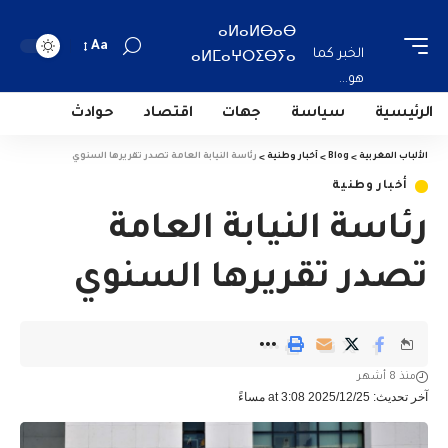
ⴰⵍⴰⵍⴱⴰⴱ
Aa
الخبر كما
ⴰⵍⵎⴰⵖⵔⵉⴱⵢⴰ
هو...
الرئيسية
سياسة
جهات
اقتصاد
حوادث
الألباب المغربية
>
Blog
>
أخبار وطنية
>
رئاسة النيابة العامة تصدر تقريرها السنوي
أخبار وطنية
رئاسة النيابة العامة
تصدر تقريرها السنوي
منذ 8 أشهر
آخر تحديث: 2025/12/25 at 3:08 مساءً