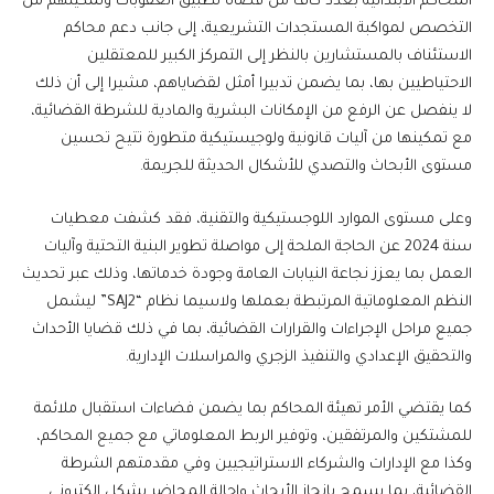
المحاكم الابتدائية بعدد كاف من قضاة تطبيق العقوبات وتمكينهم من
التخصص لمواكبة المستجدات التشريعية، إلى جانب دعم محاكم
الاستئناف بالمستشارين بالنظر إلى التمركز الكبير للمعتقلين
الاحتياطيين بها، بما يضمن تدبيرا أمثل لقضاياهم، مشيرا إلى أن ذلك
لا ينفصل عن الرفع من الإمكانات البشرية والمادية للشرطة القضائية،
مع تمكينها من آليات قانونية ولوجيستيكية متطورة تتيح تحسين
مستوى الأبحاث والتصدي للأشكال الحديثة للجريمة.
وعلى مستوى الموارد اللوجستيكية والتقنية، فقد كشفت معطيات
سنة 2024 عن الحاجة الملحة إلى مواصلة تطوير البنية التحتية وآليات
العمل بما يعزز نجاعة النيابات العامة وجودة خدماتها، وذلك عبر تحديث
النظم المعلوماتية المرتبطة بعملها ولاسيما نظام “SAJ2” ليشمل
جميع مراحل الإجراءات والقرارات القضائية، بما في ذلك قضايا الأحداث
والتحقيق الإعدادي والتنفيذ الزجري والمراسلات الإدارية.
كما يقتضي الأمر تهيئة المحاكم بما يضمن فضاءات استقبال ملائمة
للمشتكين والمرتفقين، وتوفير الربط المعلوماتي مع جميع المحاكم،
وكذا مع الإدارات والشركاء الاستراتيجيين وفي مقدمتهم الشرطة
القضائية، بما يسمح بإنجاز الأبحاث وإحالة المحاضر بشكل إلكتروني