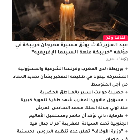
ثقافة وفن
عبد العزيز ثلاث يوثق مسيرة مهرجان خريبكة في
مؤلفه “خريبكة قلعة السينما الإفريقية”
منذ شهرين
بوريطة: لدى المغرب وفرنسا الشرعية والمسؤولية
المشتركة ليكونا في طليعة التفكير بشأن تجديد الاتحاد
من أجل المتوسط
حصيلة حوادث السير بالمناطق الحضرية
مسؤول مالاوي: المغرب شهد طفرة تنموية كبيرة
منذ تولي جلالة الملك محمد السادس العرش
طرفاية: داتي تؤكد أن حاضر ومستقبل الأقاليم
الجنوبية تحت السيادة المغربية أمر لا جدال فيه
“وزارة الأوقاف” تعلن عدم تنظيم الدروس الحسنية
في رمضان