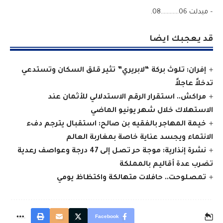
– ميدلت 06…………08.
قد يعجبك ايضا
إفران: تلوث بركة “لابريري” تثير قلق السكان وتستدعي
تدخلاً عاجلاً
مراكش.. استقرار الرقم الاستدلالي للأثمان عند
الاستهلاك خلال شهر يونيو الماضي
خيمة المهاجر بالفقيه بن صالح: استقبال يترجم دفء
الانتماء ويجسد عناية خاصة بمغاربة العالم
نشرة إنذارية: موجة حر تصل إلى 47 درجة وعواصف رعدية
تضرب عدة أقاليم بالمملكة
تمصلوحت.. حافلات متهالكة واكتظاظ يومي
Facebook