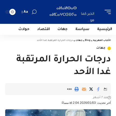
ⴰⵍⴰⵍⴱⴰⴱ
Aa
الخبر كما
ⴰⵍⵎⴰⵖⵔⵉⴱⵢⴰ
هو...
الرئيسية
سياسة
جهات
اقتصاد
حوادث
الألباب المغربية
>
Blog
>
جهات
>
درجات الحرارة المرتقبة غدا الأحد
جهات
درجات الحرارة المرتقبة
غدا الأحد
منذ 7 أشهر
آخر تحديث: 2026/01/03 at 2:04 مساءً