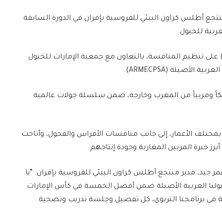
 منتجع أطلس كراون البيئي للفروسية بإفران في الدورة السابقة
ربية للخيول.
شرفت الشركة الملكية لتشجيع الفرس (SOREC) على تنظيم المنافسة، بالتعاون مع جمعية الإمارات للخيول
الأصيلة (ARMECPSA).
لمحطة مشاركة نحو 200 حصان و50 مالكاً ومربياً من المغرب وخارجه، ضمن سلسلة جولات عالمية
مختلف الأعمار، إلى جانب منافسات الأفراس والفحول، وأتاحت
مر جيد، مدير منتجع أطلس كراون البيئي للفروسية بإفران: “يا
ولنا العربية الأصيلة ضمن أفضل الخمسة في كأس الإمارات
ة في برنامجنا التربوي، كل تفصيل وجلسة تدريب وتضحية