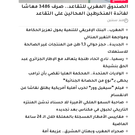
مجتمع
الصندوق المغربي للتقاعد.. صرف 3486 معاشا
لفائدة المنخرطين المحالين على التقاعد
منذ سنتين
المغرب.. البنك الإفريقي للتنمية يمول تعزيز الحكامة
ومواجهة التغير المناخي
الجديدة.. حجز حوالي 1,3 طن من المنتجات غير الصالحة
للاستهلاك
رسميا.. نادي اتحاد طنجة يتعاقد مع الإطار الجزائري عبد
الحق بنشيخة
الولايات المتحدة.. المحكمة العليا تقضي بأن ترامب
يحظى بـ”نوع من الحصانة الجنائية”
فيلم “سيفيل وور” لحرب أهلية أمريكية يطلق نقاشا عن
الانقسام
صاحبة السمو الملكي الأميرة للا حسناء تدشن المنتزه
التاريخي لحبول في مكناس بعد تجديده
مقاييس الأمطار المسجلة بالمملكة خلال الـ 24 ساعة
الماضية
صحراء المغرب وبهتان المشرق.. عزيمة أمة