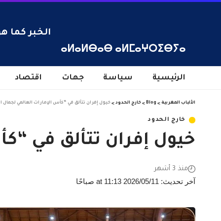
الخبر كما هو
ⴰⵍⴰⵍⴱⴰⴱ ⴰⵍⵎⴰⵖⵔⵉⴱⵢⴰ
الرئيسية
سياسة
جهات
اقتصاد
الألباب المغربية
>
Blog
>
خارج الحدود
>
خيول إفران تتألق في “كأس الإمارات العالمي لجمال ا
خارج الحدود
خيول إفران تتألق في “كأ
منذ 3 أشهر
آخر تحديث: 2026/05/11 at 11:13 صباحًا