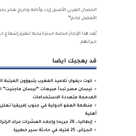
الحصان العربي الأصيل إرث وأناقة وتاريخ نفخر بحم
الأفضل قادم!”
يُعد هذا الإنجاز منصة استراتيجية لتعزيز إشعاع خي
خبراتهم.
قد يعجبك ايضا
كوت ديفوار: تلاميذ المغرب يتبوؤون المرتبة ا
نيسان مصر تبدأ مبيعات “نيسان ماجنيت” المج
المدمجة متعددة الاستخدامات
منظمة العفو الدولية في جنوب إفريقيا تعلن
أهلية
إيطاليا.. 26 جريحا وإجلاء العشرات جراء الزلزال في جنوب البلاد
الجزائر.. 25 قتيلا في حادثة سير خطيرة