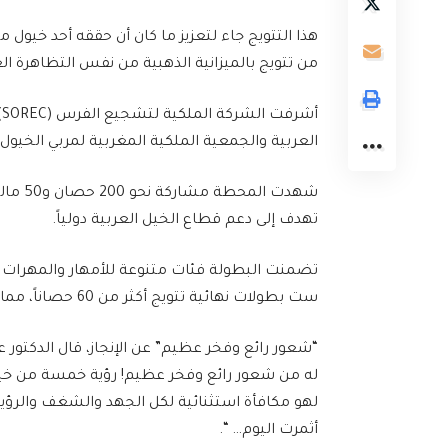
هذا التتويج جاء لتعزيز ما كان أن حققه أحد خيول
من تتويج بالميزانية الذهبية من نفس التظاهرة الع
أ
العربية والجمعية الملكية المغربية لمربي الخيول العربية 
شهدت ا
تهدف إلى دعم قطاع الخيل العربية دولياً.
تضمنت البطولة فئات متنوعة للأمهار والمهرات ب
ست بطولات نهائية تتويج أكثر من 60 حصاناً، مما أبرز خبرة المربين المغاربة وجودة إنتاجهم.
“شعور رائع وفخر عظيم” عن الإنجاز، قال الدكتور ع
له من شعور رائع وفخر عظيم! رؤية خمسة من خي
لهو مكافأة استثنائية لكل الجهد والشغف والرؤي
أثمرت اليوم… “.