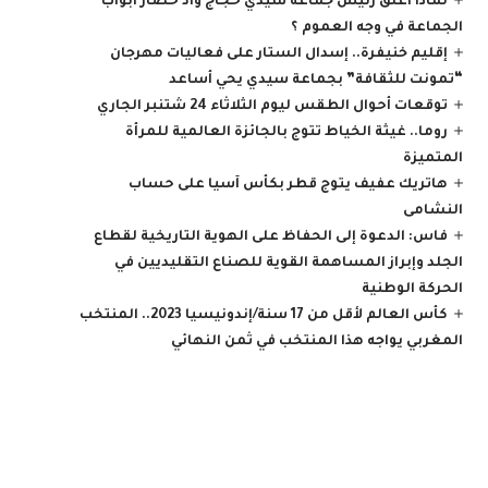
لماذا أغلق رئيس جماعة سيدي حجاج واد حصار أبواب
الجماعة في وجه العموم ؟
إقليم خنيفرة.. إسدال الستار على فعاليات مهرجان
“تمونت للثقافة” بجماعة سيدي يحي أساعد
توقعات أحوال الطقس ليوم الثلاثاء 24 شتنبر الجاري
روما.. غيثة الخياط تتوج بالجائزة العالمية للمرأة
المتميزة
هاتريك عفيف يتوج قطر بكأس آسيا على حساب
النشامى
فاس: الدعوة إلى الحفاظ على الهوية التاريخية لقطاع
الجلد وإبراز المساهمة القوية للصناع التقليديين في
الحركة الوطنية
كأس العالم لأقل من 17 سنة/إندونيسيا 2023.. المنتخب
المغربي يواجه هذا المنتخب في ثمن النهائي