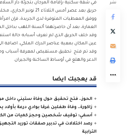
في شقة سكنية بإقامة المرجان بتجزئة دار السلام 
نشر
حريق بعد عصر أمس الثلاثاء 21 نونبر الجاري، مخلف موجة من الخوف في صفوف الساكنة.
ووفق المعطيات المتوفرة لدى الجريدة، فإن امرأة 
العمارة، بعد أن حاصرتهما ألسنة اللهب بداخل الش
وقد خلف الحريق الذي لم تعرف أسبابه حالة استن
عين المكان بمعية عناصر الدرك الملكي، اضافة الى 
وقد تم فتح تحقيق مستفيض لمعرفة أسباب ومسب
الدعر والهلع في أوساط الساكنة والجيران.
قد يعجبك ايضا
الحوز.. فتح تحقيق حول وفاة ستيني داخل مرك
زاكورة.. وفاة طفلين غرقا بوادي درعة بأولاد يح
آسفي: توقيف شخصين وحجز كميات من الكوكا
رصد اختلالات في تدبير صفقات توريد التجهيز
الترابية