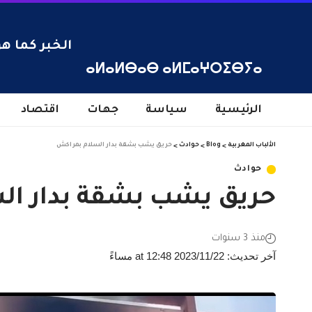
الخبر كما هو
ⴰⵍⴰⵍⴱⴰⴱ ⴰⵍⵎⴰⵖⵔⵉⴱⵢⴰ
الرئيسية
سياسة
جهات
اقتصاد
الألباب المغربية
>
Blog
>
حوادث
>
حريق يشب بشقة بدار السلام بمراكش
حوادث
حريق يشب بشقة بدار ال
منذ 3 سنوات
آخر تحديث: 2023/11/22 at 12:48 مساءً