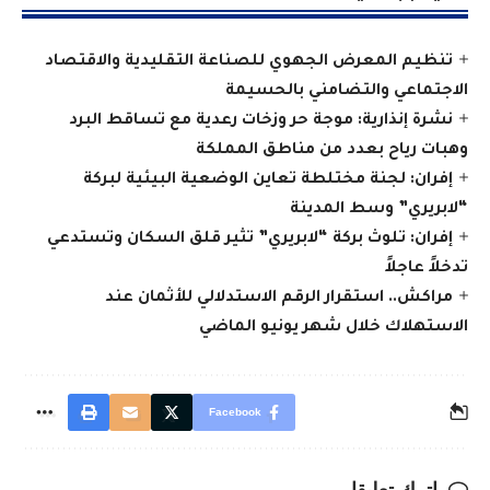
تنظيم المعرض الجهوي للصناعة التقليدية والاقتصاد
الاجتماعي والتضامني بالحسيمة
نشرة إنذارية: موجة حر وزخات رعدية مع تساقط البرد
وهبات رياح بعدد من مناطق المملكة
إفران: لجنة مختلطة تعاين الوضعية البيئية لبركة
“لابريري” وسط المدينة
إفران: تلوث بركة “لابريري” تثير قلق السكان وتستدعي
تدخلاً عاجلاً
مراكش.. استقرار الرقم الاستدلالي للأثمان عند
الاستهلاك خلال شهر يونيو الماضي
Facebook
اترك تعليقا