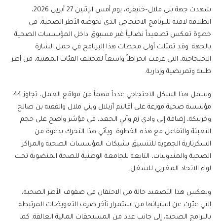
شهدت جهة بني ملال–خنيفرة، يوم أمس الإثنين 27 أبريل 2026،
انطلاقة لافتة للبرنامج الاحتجاجي الذي تخوضه الأطر الصحية، في
خطوة تعكس تصعيداً نضالياً غير مسبوق داخل المؤسسات الصحية
بالجهة. وقد تمثلت أولى محطات هذا البرنامج في حمل الشارة
الاحتجاجية، التي عرفت انخراطاً واسعاً لمختلف الفئات المهنية، من أطر
طبية وتمريضية وإدارية.
وشمل هذا الشكل الاحتجاجي عدداً مهماً من مواقع العمل، تجاوز 44
مؤسسة صحية موزعة على أقاليم أزيلال وبني ملال والفقيه بن صالح
وخريبكة، إضافة إلى وادي زم وأبي الجعد، في مؤشر واضح على حجم
التعبئة والتفاعل مع هذه الخطوة. ويأتي هذا التحرك بدعوة من
السكرتارية الجهوية للتنسيق بشبكات المؤسسات الصحية والمراكز
الصحية والمندوبيات، التابعة للجامعة الوطنية للصحة المنضوية تحت
لواء الاتحاد المغربي للشغل.
ويعكس هذا التصعيد حالة من الاحتقان في صفوف الأطر الصحية،
التي عبّرت عن استيائها من استمرار تأخر صرف التعويضات المرتبطة
بالبرامج الصحية، إلى جانب عدد من المستحقات المالية العالقة. كما