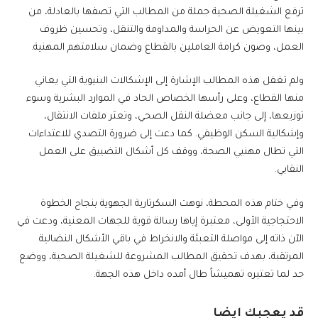
ترفع الشغيلة الصحية جملة من المطالب التي تصفها بالعادلة، من
بينها التعويض عن الحراسة والمداومة والتنقل، وتحسين ظروف
العمل، وصون كرامة العاملين بالقطاع وضمان سلامتهم المهنية.
ولم تغفل هذه المطالب الإشارة إلى الإشكالات البنيوية التي يعاني
منها القطاع، وعلى رأسها الخصاص الحاد في الموارد البشرية وسوء
توزيعها، إلى جانب معضلة النقل الصحي، وتعثر ملفات الانتقال،
وإشكالية السكن الوظيفي. كما دعت إلى ضرورة التصدي للاعتداءات
التي تطال مهنيي الصحة، ووقف كل أشكال التضييق على العمل
النقابي.
وفي ختام هذه المحطة، نوهت السكرتارية الجهوية بنجاح الخطوة
الاحتجاجية الأولى، معتبرة إياها رسالة قوية للجهات المعنية، ودعت في
الآن ذاته إلى مواصلة التعبئة والانخراط في باقي الأشكال النضالية
المرتقبة، بهدف تحقيق المطالب المشروعة للشغيلة الصحية، ووضع
حد لما تعتبره تهميشاً طال أمده داخل هذه الجهة.
قد يعجبك ايضا