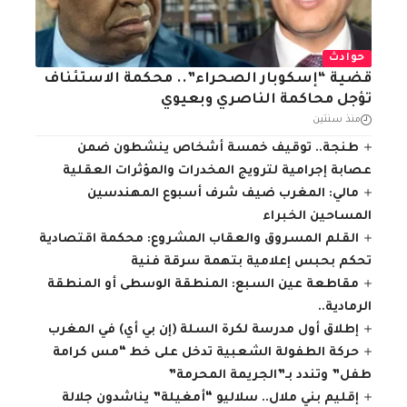
حوادث
قضية “إسكوبار الصحراء”.. محكمة الاستئناف
تؤجل محاكمة الناصري وبعيوي
منذ سنتين
طنجة.. توقيف خمسة أشخاص ينشطون ضمن
عصابة إجرامية لترويج المخدرات والمؤثرات العقلية
مالي: المغرب ضيف شرف أسبوع المهندسين
المساحين الخبراء
القلم المسروق والعقاب المشروع: محكمة اقتصادية
تحكم بحبس إعلامية بتهمة سرقة فنية
مقاطعة عين السبع: المنطقة الوسطى أو المنطقة
الرمادية..
إطلاق أول مدرسة لكرة السلة (إن بي أي) في المغرب
حركة الطفولة الشعبية تدخل على خط “مس كرامة
طفل” وتندد بـ”الجريمة المحرمة”
إقليم بني ملال.. سلاليو “أمغيلة” يناشدون جلالة