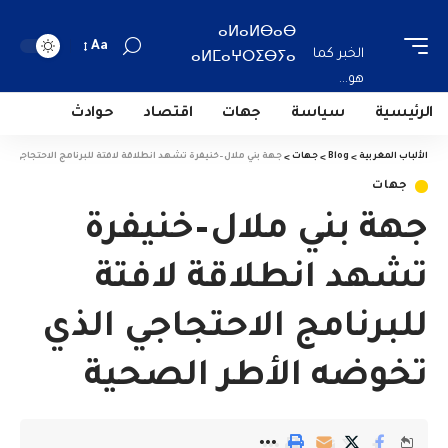
ⴰⵍⴰⵍⴱⴰⴱ
Aa
الخبر كما
ⴰⵍⵎⴰⵖⵔⵉⴱⵢⴰ
هو...
الرئيسية
سياسة
جهات
اقتصاد
حوادث
الألباب المغربية
>
Blog
>
جهات
>
جهة بني ملال–خنيفرة تشهد انطلاقة لافتة للبرنامج الاحتجاجي ال
جهات
جهة بني ملال–خنيفرة
تشهد انطلاقة لافتة
للبرنامج الاحتجاجي الذي
تخوضه الأطر الصحية