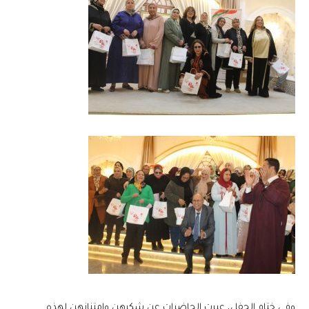
وفي ختام الحفل، عبرت الحاضرات عن شكرهن وامتنانهن لهذه