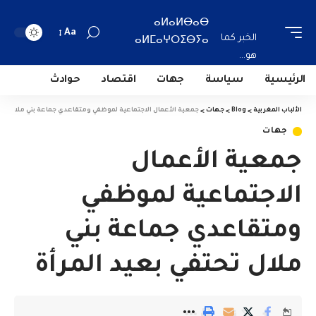
ⴰⵍⴰⵍⴱⴰⴱ
Aa
الخبر كما
ⴰⵍⵎⴰⵖⵔⵉⴱⵢⴰ
هو...
الرئيسية
سياسة
جهات
اقتصاد
حوادث
الألباب المغربية
>
Blog
>
جهات
>
جمعية الأعمال الاجتماعية لموظفي ومتقاعدي جماعة بني ملال تحتف
جهات
جمعية الأعمال
الاجتماعية لموظفي
ومتقاعدي جماعة بني
ملال تحتفي بعيد المرأة