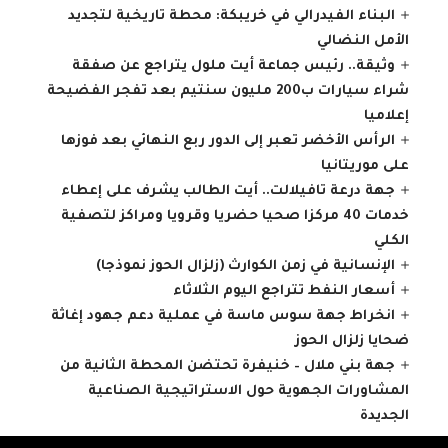
البناء الفيدرالي في خريبكة: محطة تاريخية لتجديد
الأمل النضالي
وثيقة.. رئيس جماعة أيت ملول يتراجع عن صفقة
شراء سيارات ب200 مليون سنتيم بعد تفجر الفضيحة
إعلاميا
الرأس الأخضر تعبر إلى الدور ربع النهائي بعد فوزها
على موريتانيا
جهة درعة تافيلالت.. أيت الطالب يشرف على إعطاء
خدمات 40 مركزا صحيا حضريا وقرويا ومراكز لتصفية
الكلي
الإنسانية في زمن الكوارث (زلزال الحوز نموذجا)
أسعار النفط تتراجع اليوم الثلاثاء
انخراط جهة سوس ماسة في عملية دعم جهود إغاثة
ضحايا زلزال الحوز
جهة بني ملال – خنيفرة تحتضن المحطة الثانية من
المشاورات الجهوية حول الاستراتيجية الصناعية
الجديدة