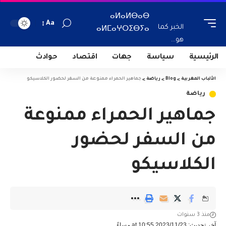
ⴰⵍⴰⵍⴱⴰⴱ
Aa
الخبر كما
ⴰⵍⵎⴰⵖⵔⵉⴱⵢⴰ
هو...
الرئيسية
سياسة
جهات
اقتصاد
حوادث
الألباب المغربية
>
Blog
>
رياضة
>
جماهير الحمراء ممنوعة من السفر لحضور الكلاسيكو
رياضة
جماهير الحمراء ممنوعة
من السفر لحضور
الكلاسيكو
منذ 3 سنوات
آخر تحديث: 2023/11/23 at 10:55 مساءً