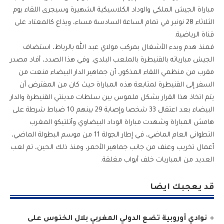
مباراة الجيش الملكي والوداد الكلاسيكية الشهيرة وسيجرى اللقاء يوم
الثلاثاء 28 نونبر في تمام الساعة السادسة مساء، ويذاع كالمعتاد على
قناة الرياضية.
فمنذ هدم وبدء الأشغال بمركب مولاي عبد الله بالرباط، استضاف
الجيش مبارياته بالقنيطرة بالملعب البلدي. وفي هذا الصدد، أفاد مصدر
مقرب من منظمي اللقاء المذكور، أن جماهير الدار البيضاء منعت من
السفر إلى القنيطرة لمتابعة هذه المباراة حيث كان من المفترض أن
يتم اتخاذ هذا القرار بشكل ملموس بين سلطات مدينتي القنيطرة والدار
البيضاء بعد اعتقال 33 شخصا وإصابة 29 بينهم 10 ضباط شرطة على
هامش المباراة وشهدت مباراة الوداد البيضاوي وأتلتيكو المغرب
التطواني العام الماضي، في إطار الجولة 11 من موسم البطولة الماضي،
أعمال تخريب وعنف من جانب جماهير الأحمر، ومنذ ذلك الحين، تم لعب
العديد من المباريات خلف أبواب مغلقة.
قد يعجبك ايضا
نوادي أوروبية تضع الدولي المغربي بلال الخنوس على