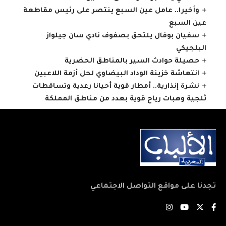
وأخيرا.. عامل عين السبع ينتصر على رئيس مقاطعة
عين السبع
سفيان بوفال يلتحق بصفوف نادي سان جيلواز
البلجيكي
حصيلة حوادث السير بالمناطق الحضرية
انتعاشة خزينة الوداد البيضاوي لحل أزمة اللاعبين
نشرة إنذارية.. أمطار قوية أحيانا رعدية وتساقطات
ثلجية وهبات رياح قوية بعدد من مناطق المملكة
تجدنا على مواقع التواصل الاجتماعي