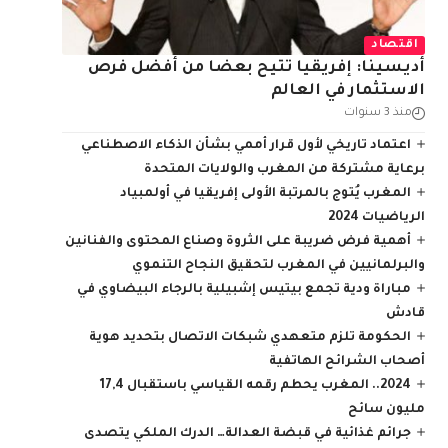
اقتصاد
أديسينا: إفريقيا تتيح بعضا من أفضل فرص
الاستثمار في العالم
منذ 3 سنوات
اعتماد تاريخي لأول قرار أممي بشأن الذكاء الاصطناعي
برعاية مشتركة من المغرب والولايات المتحدة
المغرب يُتوج بالمرتبة الأولى إفريقيا في أولمبياد
الرياضيات 2024
أهمية فرض ضريبة على الثروة وصناع المحتوى والفنانين
والبرلمانيين في المغرب لتحقيق النجاح التنموي
مباراة ودية تجمع بيتيس إشبيلية بالرجاء البيضاوي في
قادش
الحكومة تلزم متعهدي شبكات الاتصال بتحديد هوية
أصحاب الشرائح الهاتفية
2024.. المغرب يحطم رقمه القياسي باستقبال 17,4
مليون سائح
جرائم غذائية في قبضة العدالة… الدرك الملكي يتصدى