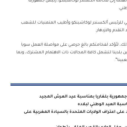
نئة إلى فخامة ألكسندر لوكاشينكو، رئيس جمهورية
طني.
هاني للرئيس ألكسندر لوكاشينكو وأطيب المتمنيات للشعب
لتقدم والازدهار.
ذلك، لأؤكد لفخامتكم بالغ حرصي على مواصلة العمل سويا
ين بلدينا لتشمل كافة المجالات ذات الاهتمام المشترك، وبما
ينا”.
جمهورية بلغاريا بمناسبة عيد العرش المجيد
سبة العيد الوطني لبلاده
د على اعتراف الولايات المتحدة بالسيادة المغربية على