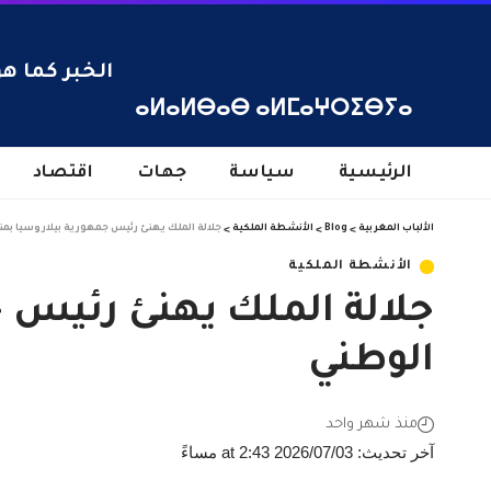
الخبر كما هو
ⴰⵍⴰⵍⴱⴰⴱ ⴰⵍⵎⴰⵖⵔⵉⴱⵢⴰ
الرئيسية
سياسة
جهات
اقتصاد
الألباب المغربية
>
Blog
>
الأنشطة الملكية
>
جلالة الملك يهنئ رئيس جمهورية بيلاروسيا بمنا
الأنشطة الملكية
جلالة الملك يهنئ رئيس ج
الوطني
منذ شهر واحد
آخر تحديث: 2026/07/03 at 2:43 مساءً