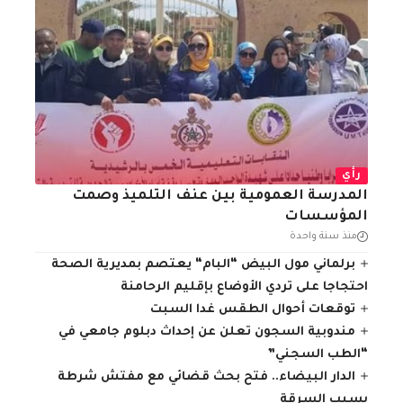
رأي
المدرسة العمومية بين عنف التلميذ وصمت
المؤسسات
منذ سنة واحدة
برلماني مول البيض “البام“ يعتصم بمديرية الصحة
احتجاجا على تردي الأوضاع بإقليم الرحامنة
توقعات أحوال الطقس غدا السبت
مندوبية السجون تعلن عن إحداث دبلوم جامعي في
“الطب السجني”
الدار البيضاء.. فتح بحث قضائي مع مفتش شرطة
بسبب السرقة