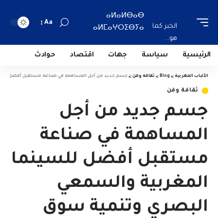
ⴰⵍⴰⵍⴱⴰⴱ
Aa
الخبر كما
ⴰⵍⵎⴰⵖⵔⵉⴱⵢⴰ
هو...
الرئيسية
سياسة
جهات
اقتصاد
حوادث
الألباب المغربية
>
Blog
>
ثقافة وفن
>
جسم جديد من أجل المساهمة في صناعة مستقبل أفضل للسينم
ثقافة وفن
جسم جديد من أجل
المساهمة في صناعة
مستقبل أفضل للسينما
المغربية والسمعي
البصري وتنمية سوق