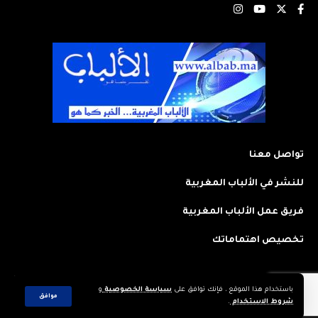
تواصل معنا
للنشر في الألباب المغربية
فريق عمل الألباب المغربية
تخصيص اهتماماتك
باستخدام هذا الموقع ، فإنك توافق على
سياسة الخصوصية
و
2023 © جميع الحقوق محفوظة لجريدة: الألباب المغربية. تم تصميمه وتطويره
موافق
شروط الاستخدام
.
بواسطة
CREAWEB.MA