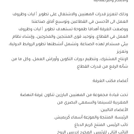
والابتكار والبراغماتية.
وذلك لتعزيز قدرات المهنيين والاشتغال على تطوير ٱليات وظروف
العمل الى الأحسن في القطاعين وتوسيع آفاق صناعتنا.
ووضعت الغرفة أهدافا طموحة تستهدف تطوير ٱليات وظروف
العمل في القطاع، وتوحيد قوى المنتجين والمخرجين، وإنشاء نظام
بيئي مستدام لهذه الصناعة. وتشمل أنشطتها تطوير الروابط الدولية،
وتعزيز
الإنتاج المشترك، وتنظيم دورات التكوين وأوراش العمل، وكل ما من
شأنه الرفع من قدرات القطاع.
أعضاء مكتب الغرفة:
تحت قيادة مجموعة من المهنيين البارزين تتكون غرفة النهضة
المغربية للسينما والسمعي البصري من
الأعضاء التاليين:
الرئيسة: المنتجة والموزعة أسماء كَريميش.
نائب الرئيس: المنتج كريم الدباغ
النائب الثاني للرئيس: المخرج إدريس الروخ