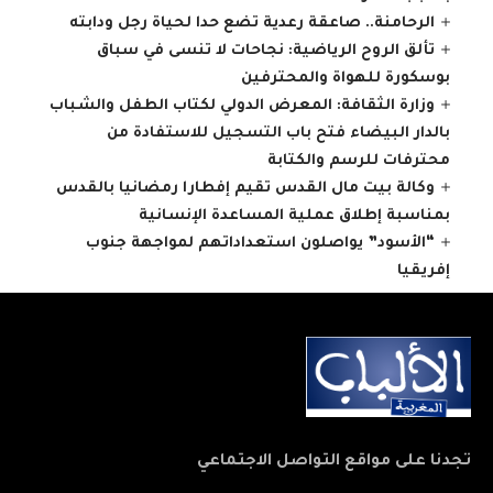
الرحامنة.. صاعقة رعدية تضع حدا لحياة رجل ودابته
تألق الروح الرياضية: نجاحات لا تنسى في سباق
بوسكورة للهواة والمحترفين
وزارة الثقافة: المعرض الدولي لكتاب الطفل والشباب
بالدار البيضاء فتح باب التسجيل للاستفادة من
محترفات للرسم والكتابة
وكالة بيت مال القدس تقيم إفطارا رمضانيا بالقدس
بمناسبة إطلاق عملية المساعدة الإنسانية
“الأسود” يواصلون استعداداتهم لمواجهة جنوب
إفريقيا
تجدنا على مواقع التواصل الاجتماعي