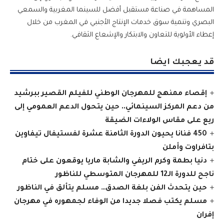
المساهمة في صناعة مستقبل أفضل للسينما المغربية والسمعي
البصري وتنمية سوق خدمات الإنتاج الأجنبي في المغرب من خلال
إعطاء الأولوية للتعاون والابتكار والإشعاع الثقافي.
قد يعجبك ايضا
إقصاء ممنهج للمهرجان الوطني للفيلم القصير ببرشيد
من دعم المركز السينمائي.. حين يتحول الدعم العمومي إلى
ريع على مقاس الولاءات الضيقة
450 فنانا يحيون الدورة الثامنة عشرة لفستيفال تيفاوين
بتافراوت وأملن
دنيا بطمة وكرم الريفي والشابة ماريا يوقعون على ختام
ناجح للدورة الـ12 للمهرجان المتوسطي للناظور
حين يتحدث الفن بلغة الصدق… مسلم يتألق في الناظور
مسلم يكتب فصلا جديدا من الوفاء لجمهوره في مهرجان
إفران