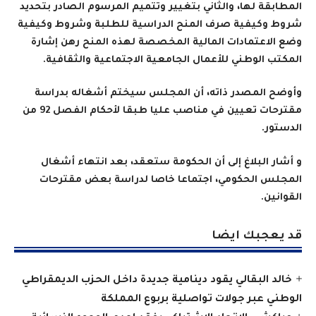
المطابقة لها، والثاني بتغيير وتتميم المرسوم الصادر بتحديد
شروط وكيفية صرف المنح الدراسية للطلبة وشروط وكيفية
وضع الاعتمادات المالية المخصصة لهذه المنح رهن إشارة
المكتب الوطني للأعمال الجامعية الاجتماعية والثقافية
.
وأوضح المصدر ذاته، أن المجلس سيختم أشغاله بدراسة
مقترحات تعيين في مناصب عليا طبقا لأحكام الفصل 92 من
الدستور
.
و أشار البلاغ إلى أن الحكومة ستعقد، بعد انتهاء أشغال
المجلس الحكومي، اجتماعا خاصا لدراسة بعض مقترحات
القوانين
.
قد يعجبك ايضا
خالد البقالي يقود دينامية جديدة داخل الحزب الديمقراطي
الوطني عبر جولات تواصلية بربوع المملكة