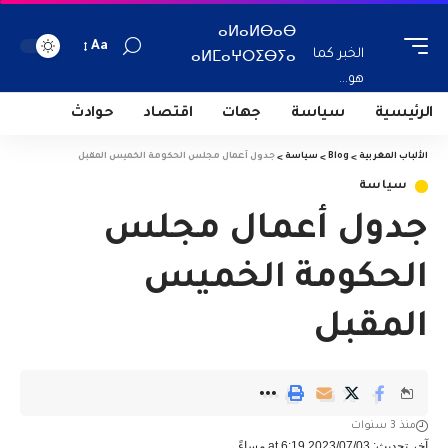
ⴰⵍⴰⵍⴱⴰⴱ
Aa
الخبر كما
ⴰⵍⵎⴰⵖⵔⵉⴱⵢⴰ
هو...
الرئيسية
سياسة
جهات
اقتصاد
حوادث
الألباب المغربية
>
Blog
>
سياسة
>
جدول أعمال مجلس الحكومة الخميس المقبل
سياسة
جدول أعمال مجلس
الحكومة الخميس
المقبل
منذ 3 سنوات
آخر تحديث: 2023/07/03 at 6:19 مساءً