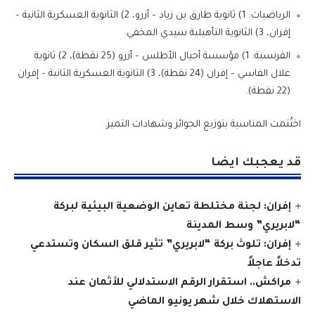
الرياضيات: 1) ثانوية طارق بن زياد – أزرو، 2) الثانوية العسكرية الثانية –
إفران، 3) الثانوية التأهيلية سيدي المخفي.
الفرنسية: 1) مؤسسة أجيال الأطلس – أزرو (25 نقطة)، 2) ثانوية
علال الفاسي – إفران (24 نقطة)، 3) الثانوية العسكرية الثانية – إفران
(22 نقطة).
اختُتمت المناسبة بتوزيع الجوائز وشهادات التميز.
قد يعجبك ايضا
إفران: لجنة مختلطة تعاين الوضعية البيئية لبركة
“لابريري” وسط المدينة
إفران: تلوث بركة “لابريري” تثير قلق السكان وتستدعي
تدخلاً عاجلاً
مراكش.. استقرار الرقم الاستدلالي للأثمان عند
الاستهلاك خلال شهر يونيو الماضي