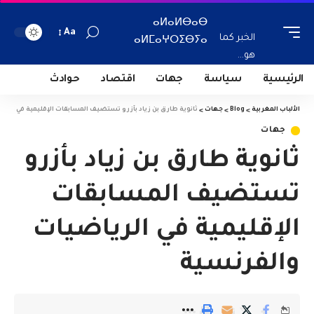
ⴰⵍⴰⵍⴱⴰⴱ
Aa
الخبر كما
ⴰⵍⵎⴰⵖⵔⵉⴱⵢⴰ
هو...
الرئيسية
سياسة
جهات
اقتصاد
حوادث
الألباب المغربية
>
Blog
>
جهات
>
ثانوية طارق بن زياد بأزرو تستضيف المسابقات الإقليمية في الري
جهات
ثانوية طارق بن زياد بأزرو
تستضيف المسابقات
الإقليمية في الرياضيات
والفرنسية