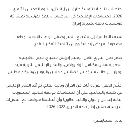
احتضنت الثانوية التأهيلية طارق بن زياد بأزرو، اليوم الخميس 21 ماي
2026، المسابقات الإقليمية في الرياضيات واللغة الفرنسية بمشاركة
مؤسسات تابعة لمديرية إفران.
تهدف التظاهرة إلى تشجيع التميز وصقل مواهب التلاميذ، وجاءت
مصحوبة بعروض إبداعية وورش لتنمية التفكير النقدي.
حضر حفل التتويج عامل الإقليم إدريس مصباح، مدير الأكاديمية
الجهوية لفاس-مكناس فؤاد رواضي، والمدير الإقليمي للتربية فريد
بودرار، إلى جانب مسؤولين قضائيين وأمنيين وتربويين وشركاء محليين.
افتُتح الحفل بقراءة آيات من القرآن وتحية العلم، ثم أكّد المدير الإقليمي
في كلمته بالمناسبة على أن المسابقات موجهة لتلاميذ المستويات
الثالثة إعدادي والأولى والثانية بكالوريا وأن أسئلتها متوافقة مع المقررات
الدراسية، ضمن إطار خطة الطريق 2022-2026.
نتائج المسابقتين: