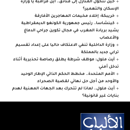
حين تتحول المنازل إلى فنادق.. أين مراقبة يا وزارة
الإسكان والتعمير؟
خريبكة: إخلاء مخيمات المهاجرين الأفارقة
كينشاسا.. رئيس جمهورية الكونغو الديمقراطية
يشيد بريادة المغرب في مجال تكوين جراحي الدماغ
والأعصاب
وزارة الداخلية تنفي الاعتكاف حاليا على إعداد تقسيم
ترابي جديد بالمملكة
آيت ملول: موظف شرطة يطلق رصاصة تحذيرية أثناء
تدخل أمني
الأمم المتحدة.. مخطط الحكم الذاتي الإطار الوحيد
والأوحد من أجل حل نهائي لقضية الصحراء
أيت ملول.. لماذا لم تتحرك بعد الجهات المعنية لهدم
بنايات غير قانونية؟