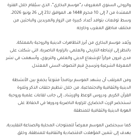
والروحي السنوي المعروف بـ”موسم البخاري”، الذي سيُقام خلال الفترة
الممتدة من 7 إلى 10 محرم 1448 هـ، الموافق لـ23 إلى 26 يونيو 2026،
وسط توقعات بتوافد أعداد كبيرة من الزوار والمريدين والباحثين من
مختلف مناطق المغرب وخارجه.
ويُعد موسم البخاري من أبرز التظاهرات الدينية والروحية بالمملكة،
بالنظر إلى ارتباطه التاريخي والعلمي بالزاوية الناصرية، التي شكلت على
مدى قرون مركزاً للإشعاع الديني والعلمي والتربوي، وأسهمت في نشر
المعرفة الشرعية وترسيخ قيم التصوف السني المعتدل.
ومن المرتقب أن يشهد الموسم برنامجاً متنوعاً يجمع بين الأنشطة
الدينية والثقافية والاجتماعية، من خلال تنظيم حلقات الذكر وتلاوة
القرآن الكريم، ودروس الوعظ والإرشاد، إلى جانب لقاءات علمية وروحية
تستحضر الإرث الحضاري للزاوية الناصرية ودورها في الحفاظ على
الهوية الدينية والثقافية للمنطقة.
كما سيحتضن الموسم معرضاً للمنتوجات المحلية والصناعة التقليدية،
يهدف إلى تثمين المؤهلات الاقتصادية والثقافية للمنطقة، وخلق