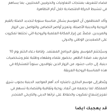
فضاء للتعريف بمنتجات التعاونيات والحرفيين المحليين، بما يساهم
في تنشيط الحركة الاقتصادية خلال أيام التظاهرة.
وأكد المنظمون أن الموسم يشكل مناسبة سنوية لتجديد الصلة بالقيم
الروحية والدينية الأصيلة، وتعزيز أواصر التضامن والتواصل بين الزوار
والمريدين، فضلاً عن إبراز المكانة العلمية والروحية التي تحتلها تمكروت
على الصعيدين الوطني والدولي.
وسيُختتم الموسم، وفق البرنامج المعتمد، بإقامة دعاء الختم يوم 10
محرم بعد صلاة الظهر، بحضور علماء وفقهاء وطلبة علم وشخصيات
دينية، إلى جانب حشود من الزوار الذين يتوافدون سنوياً للمشاركة في
هذه المناسبة الروحية العريقة.
ويُنظر إلى موسم البخاري باعتباره أحد أهم المواعيد الدينية بجنوب شرق
المملكة، لما يجمعه من أبعاد روحية وثقافية واقتصادية تسهم في
تعزيز إشعاع تمكروت والحفاظ على تراثها الديني والتاريخي المتجدر.
قد يعجبك ايضا