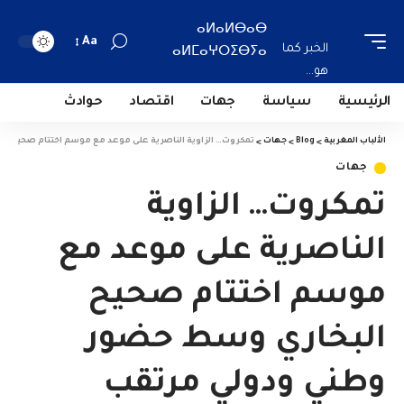
ⴰⵍⴰⵍⴱⴰⴱ
Aa
الخبر كما
ⴰⵍⵎⴰⵖⵔⵉⴱⵢⴰ
هو...
الرئيسية
سياسة
جهات
اقتصاد
حوادث
الألباب المغربية
>
Blog
>
جهات
>
تمكروت… الزاوية الناصرية على موعد مع موسم اختتام صحيح ا
جهات
تمكروت… الزاوية
الناصرية على موعد مع
موسم اختتام صحيح
البخاري وسط حضور
وطني ودولي مرتقب