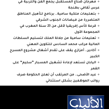
مهرجان صُنّاع المستقبل يجمع الفن والتربية في
عرس ثقافي بطنجة
بتعليمات ملكية سامية.. برنامج لتأهيل المناطق
المتضررة من فيضانات الجنوب الشرقي
قرعة كأس إفريقيا لأقل من 23 سنة المغرب في
المجموعة الأول
تعليمات سامية من جلالة الملك لتسليم السلطات
المالية مركب محمد السادس للتكوين المهني
أكادير.. أمزازي يقف على تقدم أشغال مشروع المسرح
الكبير
اليابان تستعد لإعادة تشغيل المسبار “سليم” على
القمر
عيد الأضحى.. من المرتقب أن تعلن الحكومة صرف
رواتب الموظفين بشكل استثنائي